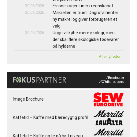
30.06.2026
Frosne kager luner i regnskabet
30.06.2026
Makrellen er truet: Dagrofa henter
ny makrel og giver forbrugeren et
valg
30.06.2026
Unge vil købe mere økologi, men
der skal flere økologiske fødevarer
på hylderne
Alle nyheder ›
/Brochurer
/White papers
Image Brochure
Kaffetid – Kaffe med bæredygtig profil
Kaffetid – Kaffe og te på højt niveau