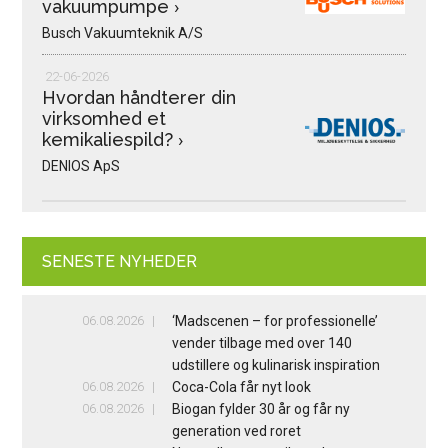
vakuumpumpe
›
Busch Vakuumteknik A/S
22-06-2026
Hvordan håndterer din
virksomhed et
kemikaliespild?
›
DENIOS ApS
SENESTE NYHEDER
06.08.2026
‘Madscenen – for professionelle’
vender tilbage med over 140
udstillere og kulinarisk inspiration
06.08.2026
Coca-Cola får nyt look
06.08.2026
Biogan fylder 30 år og får ny
generation ved roret