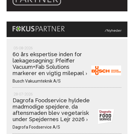
/Nyheder
05-08-2026
60 års ekspertise inden for
lækagesøgning: Pfeiffer
Vacuum+Fab Solutions
markerer en vigtig milepæl
›
Busch Vakuumteknik A/S
28-07-2026
Dagrofa Foodservice hyldede
madmodige spejdere, da
aftensmaden blev vegetarisk
under Spejdernes Lejr 2026
›
Dagrofa Foodservice A/S