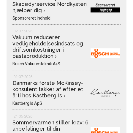
Skadedyrservice Nordkysten
hjælper dig
›
Sponsoreret indhold
02-07-2026
Vakuum reducerer
vedligeholdelsesindsats og
driftsomkostninger i
pastaproduktion
›
Busch Vakuumteknik A/S
01-07-2026
Danmarks første McKinsey-
konsulent takker af efter et
årti hos Kastberg Is
›
Kastberg Is ApS
24-06-2026
Sommervarmen stiller krav: 6
anbefalinger til din