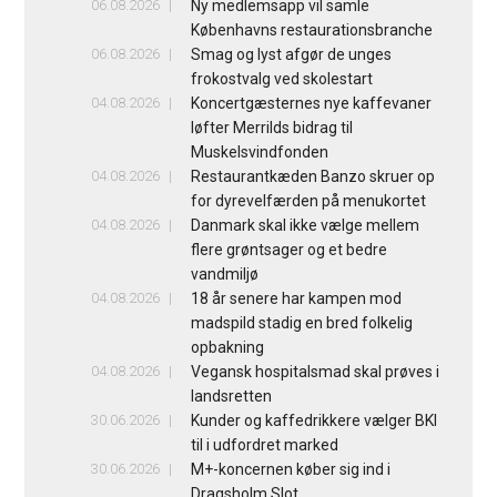
06.08.2026
Ny medlemsapp vil samle
Københavns restaurationsbranche
06.08.2026
Smag og lyst afgør de unges
frokostvalg ved skolestart
04.08.2026
Koncertgæsternes nye kaffevaner
løfter Merrilds bidrag til
Muskelsvindfonden
04.08.2026
Restaurantkæden Banzo skruer op
for dyrevelfærden på menukortet
04.08.2026
Danmark skal ikke vælge mellem
flere grøntsager og et bedre
vandmiljø
04.08.2026
18 år senere har kampen mod
madspild stadig en bred folkelig
opbakning
04.08.2026
Vegansk hospitalsmad skal prøves i
landsretten
30.06.2026
Kunder og kaffedrikkere vælger BKI
til i udfordret marked
30.06.2026
M+-koncernen køber sig ind i
Dragsholm Slot