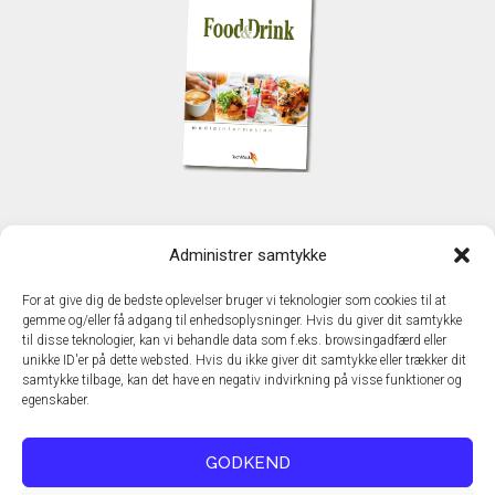
KONTAKT
Administrer samtykke
TechMedia A/S
Naverland 35
For at give dig de bedste oplevelser bruger vi teknologier som cookies til at
DK – 2600 Glostrup
gemme og/eller få adgang til enhedsoplysninger. Hvis du giver dit samtykke
www.techmedia.dk
til disse teknologier, kan vi behandle data som f.eks. browsingadfærd eller
Telefon: +45 43 24 26 28
unikke ID'er på dette websted. Hvis du ikke giver dit samtykke eller trækker dit
samtykke tilbage, kan det have en negativ indvirkning på visse funktioner og
E-mail:
info@techmedia.dk
egenskaber.
Privatlivspolitik
Cookiepolitik
GODKEND