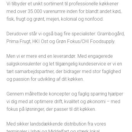
Vi tilbyder et unikt sortiment til professionelle køkkener
med over 35.000 varenumre inden for blandt andet kød,
fisk, frugt og grønt, mejeri, kolonial og nonfood.
Derudover står vi også bag fire specialister: Grambogård,
Prima Frugt, HKI Ost og Grøn Fokus/CHI Foodsupply.
Men vi er mere end en leverandør. Med engagerede
salgskonsulenter og let tilgængelig kundeservice er vi en
tæt samarbejdspartner, der bidrager med stor faglighed
og passion for udvikling af dit køkken.
Gennem målrettede koncepter og faglig sparring hjælper
vi dig med at optimere drift, kvalitet og økonomi – med
fokus på løsninger, der passer til dit køkken.
Med sikker landsdækkende distribution fra vores
terminaler i Ishøj og Middelfart og stærk lokal