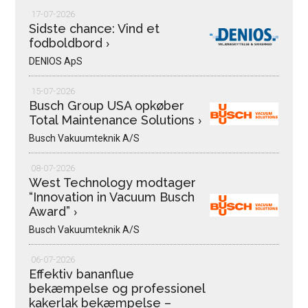
17-07-2026
Sidste chance: Vind et
fodboldbord
›
DENIOS ApS
15-07-2026
Busch Group USA opkøber
Total Maintenance Solutions
›
Busch Vakuumteknik A/S
08-07-2026
West Technology modtager
“Innovation in Vacuum Busch
Award”
›
Busch Vakuumteknik A/S
06-07-2026
Effektiv bananflue
bekæmpelse og professionel
kakerlak bekæmpelse –