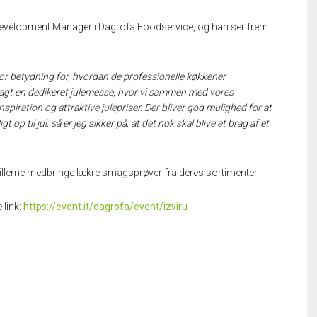
Development Manager i Dagrofa Foodservice, og han ser frem
 stor betydning for, hvordan de professionelle køkkener
lagt en dedikeret julemesse, hvor vi sammen med vores
spiration og attraktive julepriser. Der bliver god mulighed for at
p til jul, så er jeg sikker på, at det nok skal blive et brag af et
illerne medbringe lækre smagsprøver fra deres sortimenter.
 link:
https://event.it/dagrofa/event/izviru