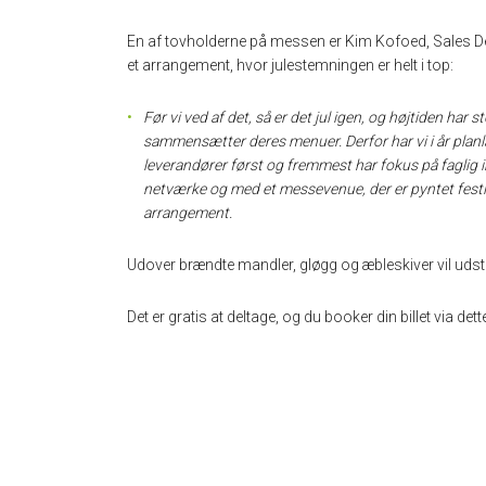
En af tovholderne på messen er Kim Kofoed, Sales 
et arrangement, hvor julestemningen er helt i top:
Før vi ved af det, så er det jul igen, og højtiden har
sammensætter deres menuer. Derfor har vi i år plan
leverandører først og fremmest har fokus på faglig in
netværke og med et messevenue, der er pyntet festligt o
arrangement.
Udover brændte mandler, gløgg og æbleskiver vil udst
Det er gratis at deltage, og du booker din billet via dette