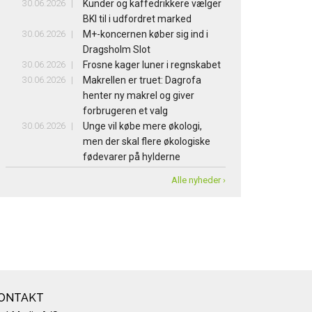
30.06.2026
Kunder og kaffedrikkere vælger
BKI til i udfordret marked
30.06.2026
M+-koncernen køber sig ind i
Dragsholm Slot
30.06.2026
Frosne kager luner i regnskabet
30.06.2026
Makrellen er truet: Dagrofa
henter ny makrel og giver
forbrugeren et valg
30.06.2026
Unge vil købe mere økologi,
men der skal flere økologiske
fødevarer på hylderne
Alle nyheder ›
ONTAKT