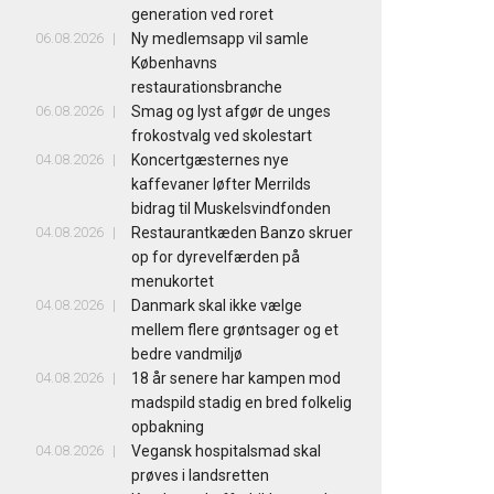
generation ved roret
06.08.2026
Ny medlemsapp vil samle
Københavns
restaurationsbranche
06.08.2026
Smag og lyst afgør de unges
frokostvalg ved skolestart
04.08.2026
Koncertgæsternes nye
kaffevaner løfter Merrilds
bidrag til Muskelsvindfonden
04.08.2026
Restaurantkæden Banzo skruer
op for dyrevelfærden på
menukortet
04.08.2026
Danmark skal ikke vælge
mellem flere grøntsager og et
bedre vandmiljø
04.08.2026
18 år senere har kampen mod
madspild stadig en bred folkelig
opbakning
04.08.2026
Vegansk hospitalsmad skal
prøves i landsretten