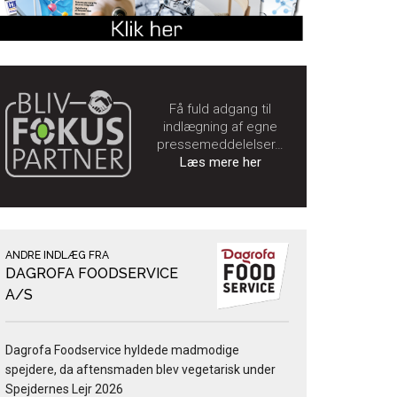
Få fuld adgang til
indlægning af egne
pressemeddelelser…
Læs mere her
ANDRE INDLÆG FRA
DAGROFA FOODSERVICE
A/S
Dagrofa Foodservice hyldede madmodige
spejdere, da aftensmaden blev vegetarisk under
Spejdernes Lejr 2026