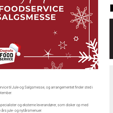
vice til Jule-og Salgsmesse, og arrangementet finder sted i
ptember.
 specialister og eksterne leverandører, som disker op med
te års jule- og nytårsmenuer.