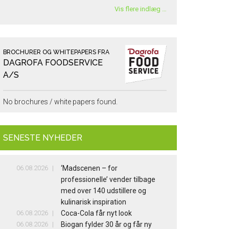
Vis flere indlæg …
BROCHURER OG WHITEPAPERS FRA
DAGROFA FOODSERVICE
A/S
No brochures / white papers found.
SENESTE NYHEDER
06.08.2026
‘Madscenen – for
professionelle’ vender tilbage
med over 140 udstillere og
kulinarisk inspiration
06.08.2026
Coca-Cola får nyt look
06.08.2026
Biogan fylder 30 år og får ny