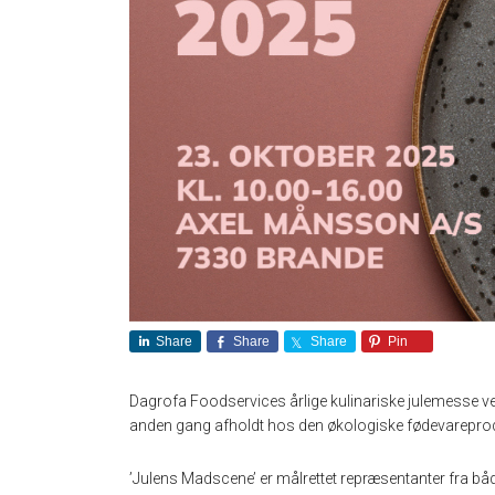
Share
Share
Share
Pin
Dagrofa Foodservices årlige kulinariske julemesse ven
anden gang afholdt hos den økologiske fødevarepro
’Julens Madscene’ er målrettet repræsentanter fra