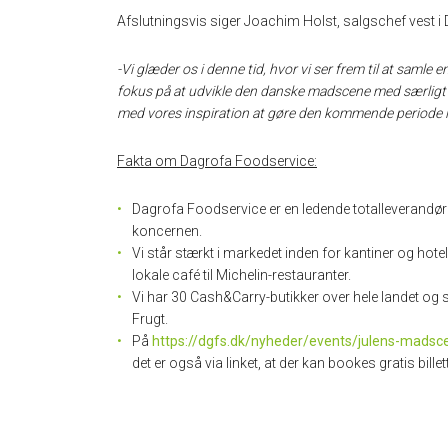
Afslutningsvis siger Joachim Holst, salgschef vest i
-Vi glæder os i denne tid, hvor vi ser frem til at saml
fokus på at udvikle den danske madscene med særligt fok
med vores inspiration at gøre den kommende periode li
Fakta om Dagrofa Foodservice:
Dagrofa Foodservice er en ledende totalleverandør 
koncernen.
Vi står stærkt i markedet inden for kantiner og hote
lokale café til Michelin-restauranter.
Vi har 30 Cash&Carry-butikker over hele landet og
Frugt.
På
https://dgfs.dk/nyheder/events/julens-mads
det er også via linket, at der kan bookes gratis billett