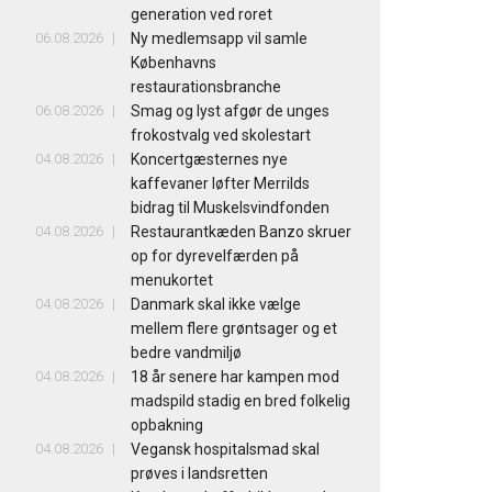
generation ved roret
06.08.2026
Ny medlemsapp vil samle
Københavns
restaurationsbranche
06.08.2026
Smag og lyst afgør de unges
frokostvalg ved skolestart
04.08.2026
Koncertgæsternes nye
kaffevaner løfter Merrilds
bidrag til Muskelsvindfonden
04.08.2026
Restaurantkæden Banzo skruer
op for dyrevelfærden på
menukortet
04.08.2026
Danmark skal ikke vælge
mellem flere grøntsager og et
bedre vandmiljø
04.08.2026
18 år senere har kampen mod
madspild stadig en bred folkelig
opbakning
04.08.2026
Vegansk hospitalsmad skal
prøves i landsretten