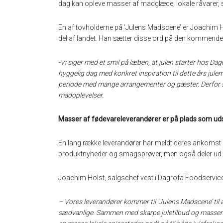
dag kan opleve masser af madglæde, lokale råvarer, s
En af tovholderne på ’Julens Madscene’ er Joachim Ho
del af landet. Han sætter disse ord på den kommende
-Vi siger med et smil på læben, at julen starter hos Dag
hyggelig dag med konkret inspiration til dette års jule
periode med mange arrangementer og gæster. Derfor s
madoplevelser.
Masser af fødevareleverandører er på plads som uds
En lang række leverandører har meldt deres ankomst s
produktnyheder og smagsprøver, men også deler ud a
Joachim Holst, salgschef vest i Dagrofa Foodservice,
– Vores leverandører kommer til ’Julens Madscene’ til a
sædvanlige. Sammen med skarpe juletilbud og masser af