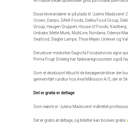
en masse lokale spisesteder godt på til både julefroko
Disse leverandører er på plads til ’Julens Madscene’ 
Crown, Danpo, DAVA Foods, Delika Food Group, Deli
Group, Haugen Gruppen, House of Foods, Kastberg,
Unibake, Mette Munk, MultiLine, Nordana, Odense Ma
Seafood, Slagter Lampe, Thise Mejeri, Unilever og Va
Derudover medvirker Dagrofa Foodservices egne spec
Prima Frugt. Endelig har fødevaregrossisten også fag
Som et eksklusivt tilbud til de besøgende bliver der bud
gennemført rundtur hos Axel Månsson A/S, der er Sk
Det er gratis er deltage
Som nævnt er ’Julens Madscene’ målrettet professio
Det er gratis at deltage, og billetter kan bookes gratis