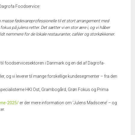
 Dagrofa Foodservice:
e en masse fødevareprofessionelle til et stort arrangement med
us på julens retter. Det sætter vi en stor ære i, og vi håber
dt nemmere for de lokale restauranter, caféer og storkøkkener.
til foodservicesektoren i Danmark og en del af Dagrofa-
ller, og vi leverer til mange forskellige kundesegmenter – fra den
 specialisterne HKI Ost, Grambogård, Grøn Fokus og Prima
cene-2025/
er der mere information om ’Julens Madscene’ – og
er.