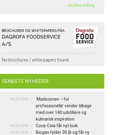
Vis flere indlæg …
BROCHURER OG WHITEPAPERS FRA
DAGROFA FOODSERVICE
A/S
No brochures / white papers found.
SENESTE NYHEDER
06.08.2026
‘Madscenen – for
professionelle’ vender tilbage
med over 140 udstillere og
kulinarisk inspiration
06.08.2026
Coca-Cola får nyt look
06.08.2026
Biogan fylder 30 år og får ny