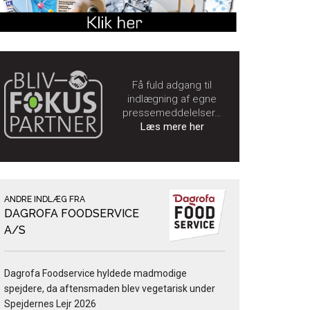
Få fuld adgang til
indlægning af egne
pressemeddelelser…
Læs mere her
ANDRE INDLÆG FRA
DAGROFA FOODSERVICE
A/S
Dagrofa Foodservice hyldede madmodige
spejdere, da aftensmaden blev vegetarisk under
Spejdernes Lejr 2026