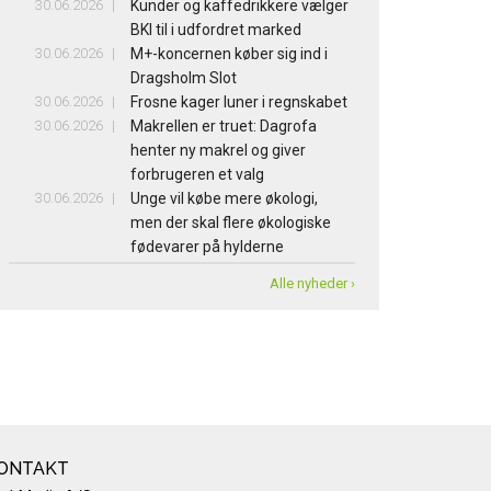
30.06.2026
Kunder og kaffedrikkere vælger
BKI til i udfordret marked
30.06.2026
M+-koncernen køber sig ind i
Dragsholm Slot
30.06.2026
Frosne kager luner i regnskabet
30.06.2026
Makrellen er truet: Dagrofa
henter ny makrel og giver
forbrugeren et valg
30.06.2026
Unge vil købe mere økologi,
men der skal flere økologiske
fødevarer på hylderne
Alle nyheder ›
ONTAKT