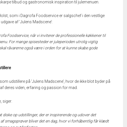
karpe tilbud og gastronomisk inspiration til julemenuen.
lst, som i Dagrofa Foodservice er salgschef i den vestlige
 udgave af ’Julens Madscene’:
rofa Foodservice, når vi inviterer de professionelle køkkener til
menu. For mange spisesteder er juleperioden utrolig vigtig
kal råvarerne også være i orden for at kunne skabe gode
tillere
om udstillere på ’Julens Madscene’, hvor de ikke blot byder på
f deres viden, erfaring og passion for mad.
 siger:
t diske op udstillinger, der er inspirerende og udover det
 smagsprøver bliver det en dag, hvor vi forhåbentlig får klædt