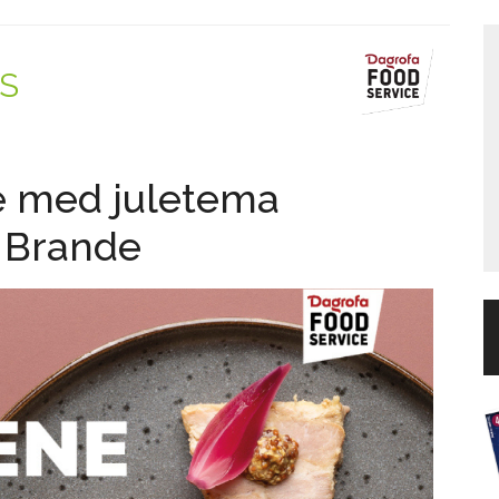
/S
e med juletema
l Brande