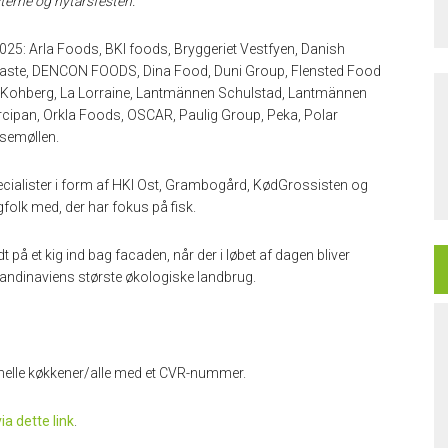
sterne og nytårsfesten.
2025: Arla Foods, BKI foods, Bryggeriet Vestfyen, Danish
taste, DENCON FOODS, Dina Food, Duni Group, Flensted Food
 Kohberg, La Lorraine, Lantmännen Schulstad, Lantmännen
rcipan, Orkla Foods, OSCAR, Paulig Group, Peka, Polar
lsemøllen.
ialister i form af HKI Ost, Grambogård, KødGrossisten og
folk med, der har fokus på fisk.
t på et kig ind bag facaden, når der i løbet af dagen bliver
andinaviens største økologiske landbrug.
nelle køkkener/alle med et CVR-nummer.
via dette link
.