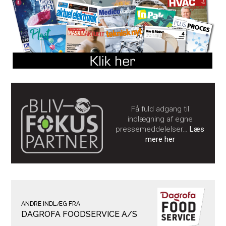
Få fuld adgang til
indlægning af egne
pressemeddelelser…
Læs
mere her
ANDRE INDLÆG FRA
DAGROFA FOODSERVICE A/S