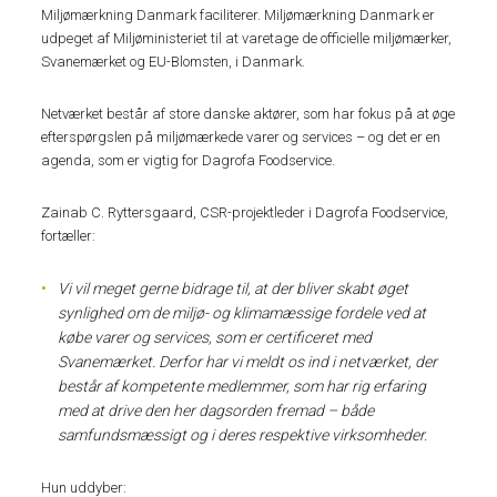
Miljømærkning Danmark faciliterer. Miljømærkning Danmark er
udpeget af Miljøministeriet til at varetage de officielle miljømærker,
Svanemærket og EU-Blomsten, i Danmark.
Netværket består af store danske aktører, som har fokus på at øge
efterspørgslen på miljømærkede varer og services – og det er en
agenda, som er vigtig for Dagrofa Foodservice.
Zainab C. Ryttersgaard, CSR-projektleder i Dagrofa Foodservice,
fortæller:
Vi vil meget gerne bidrage til, at der bliver skabt øget
synlighed om de miljø- og klimamæssige fordele ved at
købe varer og services, som er certificeret med
Svanemærket. Derfor har vi meldt os ind i netværket, der
består af kompetente medlemmer, som har rig erfaring
med at drive den her dagsorden fremad – både
samfundsmæssigt og i deres respektive virksomheder.
Hun uddyber: