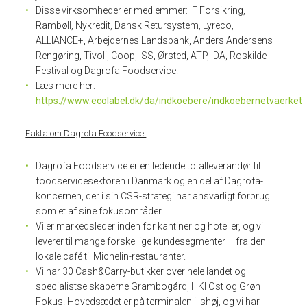
Disse virksomheder er medlemmer: IF Forsikring,
Rambøll, Nykredit, Dansk Retursystem, Lyreco,
ALLIANCE+, Arbejdernes Landsbank, Anders Andersens
Rengøring, Tivoli, Coop, ISS, Ørsted, ATP, IDA, Roskilde
Festival og Dagrofa Foodservice.
Læs mere her:
https://www.ecolabel.dk/da/indkoebere/indkoebernetvaerket
Fakta om Dagrofa Foodservice:
Dagrofa Foodservice er en ledende totalleverandør til
foodservicesektoren i Danmark og en del af Dagrofa-
koncernen, der i sin CSR-strategi har ansvarligt forbrug
som et af sine fokusområder.
Vi er markedsleder inden for kantiner og hoteller, og vi
leverer til mange forskellige kundesegmenter – fra den
lokale café til Michelin-restauranter.
Vi har 30 Cash&Carry-butikker over hele landet og
specialistselskaberne Grambogård, HKI Ost og Grøn
Fokus. Hovedsædet er på terminalen i Ishøj, og vi har