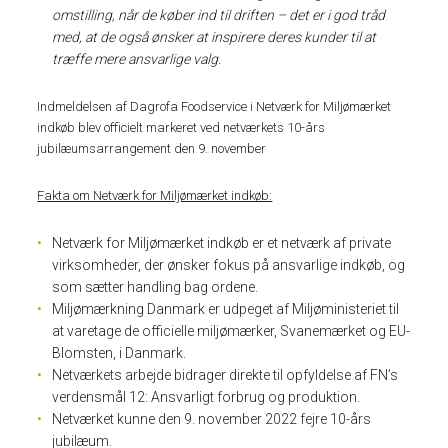
omstilling, når de køber ind til driften – det er i god tråd
med, at de også ønsker at inspirere deres kunder til at
træffe mere ansvarlige valg.
Indmeldelsen af Dagrofa Foodservice i Netværk for Miljømærket
indkøb blev officielt markeret ved netværkets 10-års
jubilæumsarrangement den 9. november
Fakta om Netværk for Miljømærket indkøb:
Netværk for Miljømærket indkøb er et netværk af private
virksomheder, der ønsker fokus på ansvarlige indkøb, og
som sætter handling bag ordene.
Miljømærkning Danmark er udpeget af Miljøministeriet til
at varetage de officielle miljømærker, Svanemærket og EU-
Blomsten, i Danmark.
Netværkets arbejde bidrager direkte til opfyldelse af FN’s
verdensmål 12: Ansvarligt forbrug og produktion.
Netværket kunne den 9. november 2022 fejre 10-års
jubilæum.