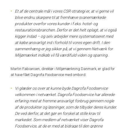
Et af de centrale mål i vores CSR-strategi er, at vi gerne vil
blive endnu skarpere til at fremhæve svanemærkede
produkter overfor vores kunder i f.eks. hotel- og
restaurationsbranchen. Derfor er det helt oplagt, at vi også
kigger indad – og selv arbejder mere systematiseret med
at købe ansvarligt ind i forhold til vores egen drift. I den
sammenhæng er jeg sikker på, at vi gennem Netværk for
Miljømærket indkøb vil få værdifuld viden og sparring.
Martin Fabiansen, direktør i Miljømærkning Danmark, er glad for
at have fået Dagrofa Foodservice med ombord:
Vi glæder os over at kunne byde Dagrofa Foodservice
velkommen i netværket. Dagrofa Foodservice har allerede
erfaring med at fremme ansvarligt forbrug gennem nogle
af de produkter og løsninger, som de tilbyder deres kunder.
De ved derfor, at det gør en forskel at stille krav til
markedet. Som medlem af netværket viser Dagrofa
Foodservice, at de er med at bidrage til den grønne