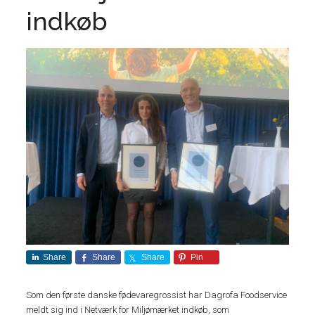
indkøb
Share
Share
Share
Pin
Som den første danske fødevaregrossist har Dagrofa Foodservice
meldt sig ind i Netværk for Miljømærket indkøb, som