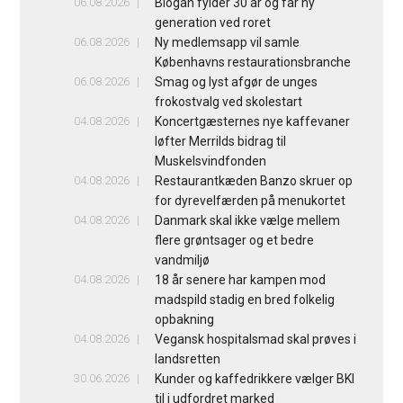
06.08.2026
Biogan fylder 30 år og får ny
generation ved roret
06.08.2026
Ny medlemsapp vil samle
Københavns restaurationsbranche
06.08.2026
Smag og lyst afgør de unges
frokostvalg ved skolestart
04.08.2026
Koncertgæsternes nye kaffevaner
løfter Merrilds bidrag til
Muskelsvindfonden
04.08.2026
Restaurantkæden Banzo skruer op
for dyrevelfærden på menukortet
04.08.2026
Danmark skal ikke vælge mellem
flere grøntsager og et bedre
vandmiljø
04.08.2026
18 år senere har kampen mod
madspild stadig en bred folkelig
opbakning
04.08.2026
Vegansk hospitalsmad skal prøves i
landsretten
30.06.2026
Kunder og kaffedrikkere vælger BKI
til i udfordret marked