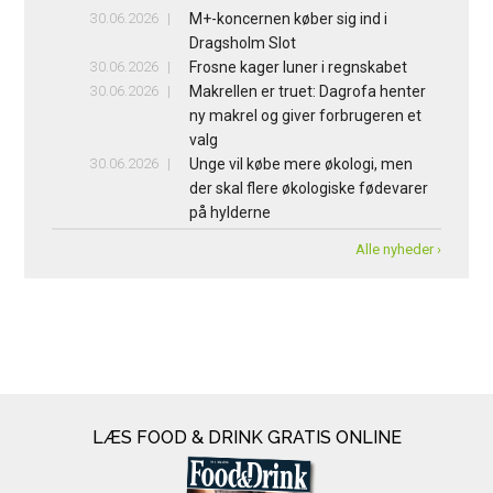
30.06.2026
M+-koncernen køber sig ind i
Dragsholm Slot
30.06.2026
Frosne kager luner i regnskabet
30.06.2026
Makrellen er truet: Dagrofa henter
ny makrel og giver forbrugeren et
valg
30.06.2026
Unge vil købe mere økologi, men
der skal flere økologiske fødevarer
på hylderne
Alle nyheder ›
LÆS FOOD & DRINK GRATIS ONLINE