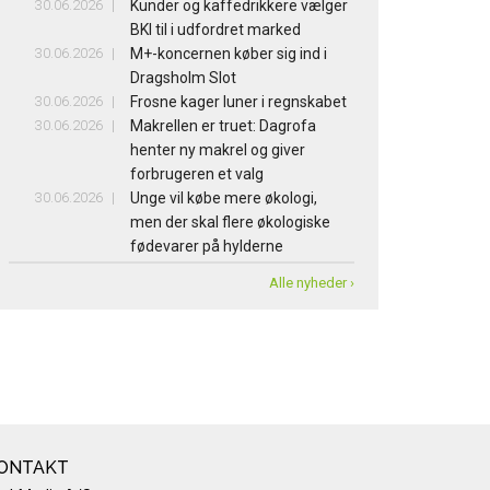
30.06.2026
Kunder og kaffedrikkere vælger
BKI til i udfordret marked
30.06.2026
M+-koncernen køber sig ind i
Dragsholm Slot
30.06.2026
Frosne kager luner i regnskabet
30.06.2026
Makrellen er truet: Dagrofa
henter ny makrel og giver
forbrugeren et valg
30.06.2026
Unge vil købe mere økologi,
men der skal flere økologiske
fødevarer på hylderne
Alle nyheder ›
ONTAKT