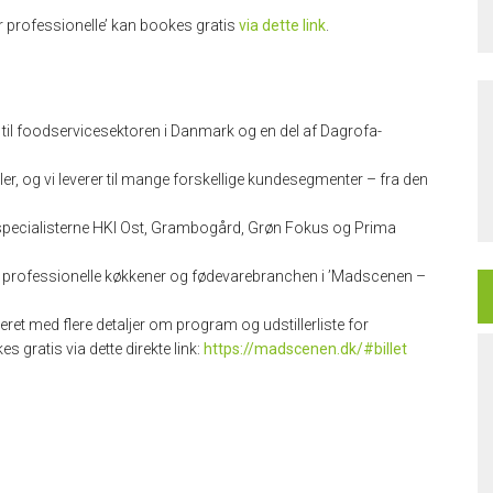
for professionelle’ kan bookes gratis
via dette link
.
til foodservicesektoren i Danmark og en del af Dagrofa-
ller, og vi leverer til mange forskellige kundesegmenter – fra den
 specialisterne HKI Ost, Grambogård, Grøn Fokus og Prima
ra professionelle køkkener og fødevarebranchen i ’Madscenen –
eret med flere detaljer om program og udstillerliste for
s gratis via dette direkte link:
https://madscenen.dk/#billet