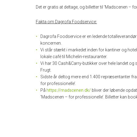
Det er gratis at deltage, og billetter til ’Madscenen – 
Fakta om Dagrofa Foodservice:
Dagrofa Foodservice er en ledende totalleverandør 
koncernen.
Vi står stærkt i markedet inden for kantiner og hote
lokale café til Michelin-restauranter.
Vi har 30 Cash&Carry-butikker over hele landet og
Frugt.
Sidste år deltog mere end 1.400 repræsentanter f
for professionelle’.
På
https://madscenen.dk/
bliver der løbende opdat
’Madscenen – for professionelle’. Billetter kan booke