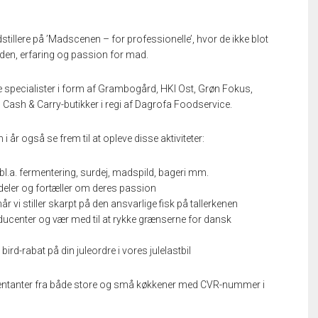
stillere på ’Madscenen – for professionelle’, hvor de ikke blot
den, erfaring og passion for mad.
pecialister i form af Grambogård, HKI Ost, Grøn Fokus,
0 Cash & Carry-butikker i regi af Dagrofa Foodservice.
 år også se frem til at opleve disse aktiviteter:
l.a. fermentering, surdej, madspild, bageri mm.
deler og fortæller om deres passion
når vi stiller skarpt på den ansvarlige fisk på tallerkenen
ucenter og vær med til at rykke grænserne for dansk
bird-rabat på din juleordre i vores julelastbil
æsentanter fra både store og små køkkener med CVR-nummer i