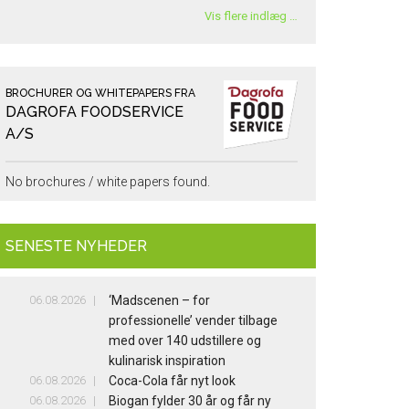
Vis flere indlæg …
BROCHURER OG WHITEPAPERS FRA
DAGROFA FOODSERVICE
A/S
No brochures / white papers found.
SENESTE NYHEDER
06.08.2026
‘Madscenen – for
professionelle’ vender tilbage
med over 140 udstillere og
kulinarisk inspiration
06.08.2026
Coca-Cola får nyt look
06.08.2026
Biogan fylder 30 år og får ny