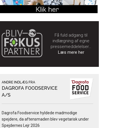
Få fuld adgang til
indlægning af egne
pressemeddelelser…
Læs mere her
ANDRE INDLÆG FRA
DAGROFA FOODSERVICE
A/S
Dagrofa Foodservice hyldede madmodige
spejdere, da aftensmaden blev vegetarisk under
Spejdernes Lejr 2026