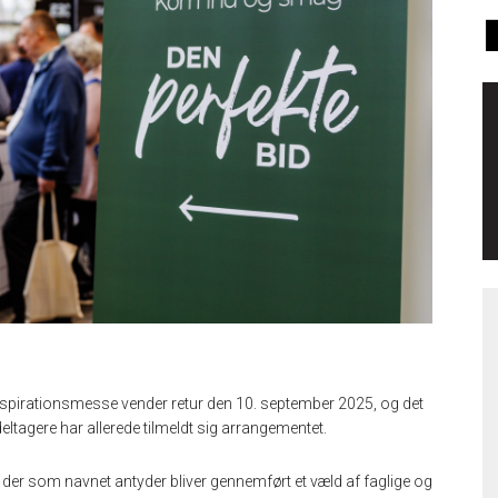
spirationsmesse vender retur den 10. september 2025, og det
eltagere har allerede tilmeldt sig arrangementet.
r der som navnet antyder bliver gennemført et væld af faglige og