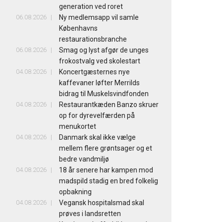
generation ved roret
06.08.2026
Ny medlemsapp vil samle
Københavns
restaurationsbranche
06.08.2026
Smag og lyst afgør de unges
frokostvalg ved skolestart
04.08.2026
Koncertgæsternes nye
kaffevaner løfter Merrilds
bidrag til Muskelsvindfonden
04.08.2026
Restaurantkæden Banzo skruer
op for dyrevelfærden på
menukortet
04.08.2026
Danmark skal ikke vælge
mellem flere grøntsager og et
bedre vandmiljø
04.08.2026
18 år senere har kampen mod
madspild stadig en bred folkelig
opbakning
04.08.2026
Vegansk hospitalsmad skal
prøves i landsretten