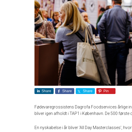
Share
Share
Share
Pin
Fødevaregrossistens Dagrofa Foodservices årlige in
bliver igen afholdt i TAP1 i København. De 500 første d
En nyskabelse i år bliver ’All Day Masterclasses’, hvo