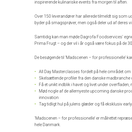
inspirerende kulinariske events fra morgen til aften.
Over 150 leverandører har allerede tilmeldt sig som ud
byder på smagsprøver, men også deler ud af deres vi
Samtidig kan man møde Dagrofa Foodservices’ egne s
Prima Frugt – og der vil i år også være fokus på de 3
De besøgende til ’Madscenen – for professionelle’ kan i
All Day Masterclasses fordelt på hele området om b
Skelsættende profiler fra den danske madbranche 
Få et unikt indblik i havet og livet under overfladen, 
Mød nogle af de allernyeste upcoming danske prod
innovation
Tag tidligt hul på julens glæder og få eksklusiv early 
’Madscenen – for professionelle’ er målrettet repr
hele Danmark.