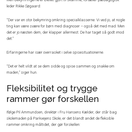
leder Rikke Søgaard:
“Der var en stor bekymring omkring specialklasserne. Vi ved jo, at nogle
ting kan være svære for børn med diagnoser – også det med mad. Men
det er jo næsten dem, der klapper allermest. De har taget så godt imod
det.”
Erfaringerne har især overrasket i selve spisesituationerne.
“Det er helt vildt at se dem sidde og spise sammen og snakke om
maden,” siger hun.
Fleksibilitet og trygge
rammer gør forskellen
Ifølge Pil Ammundsen, direktør i Fru Hansens Kælder, der står bag
skolemaden på Parkvejens Skole, er det blandt andet de fleksible
rammer omkring måltidet, der gør forskellen: