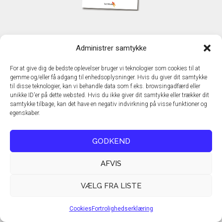
KONTAKT
Administrer samtykke
TechMedia A/S
Naverland 35
For at give dig de bedste oplevelser bruger vi teknologier som cookies til at
DK – 2600 Glostrup
gemme og/eller få adgang til enhedsoplysninger. Hvis du giver dit samtykke
www.techmedia.dk
til disse teknologier, kan vi behandle data som f.eks. browsingadfærd eller
Telefon: +45 43 24 26 28
unikke ID'er på dette websted. Hvis du ikke giver dit samtykke eller trækker dit
samtykke tilbage, kan det have en negativ indvirkning på visse funktioner og
E-mail:
info@techmedia.dk
egenskaber.
Privatlivspolitik
Cookiepolitik
GODKEND
AFVIS
VÆLG FRA LISTE
Cookies
Fortrolighedserklæring