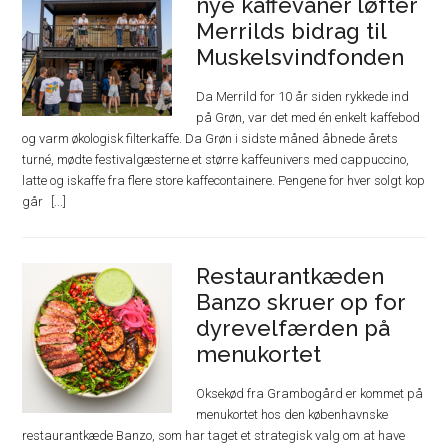
nye kaffevaner løfter
Merrilds bidrag til
Muskelsvindfonden
Da Merrild for 10 år siden rykkede ind
på Grøn, var det med én enkelt kaffebod
og varm økologisk filterkaffe. Da Grøn i sidste måned åbnede årets
turné, mødte festivalgæsterne et større kaffeunivers med cappuccino,
latte og iskaffe fra flere store kaffecontainere. Pengene for hver solgt kop
går
Restaurantkæden
Banzo skruer op for
dyrevelfærden på
menukortet
Oksekød fra Grambogård er kommet på
menukortet hos den københavnske
restaurantkæde Banzo, som har taget et strategisk valg om at have