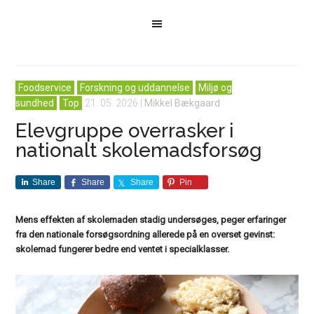
Foodservice
Forskning og uddannelse
Miljø og
sundhed
Top
21. 05. 2026
|
Mikkel Bækgaard
Elevgruppe overrasker i
nationalt skolemadsforsøg
Share
Share
Share
Pin
Mens effekten af skolemaden stadig undersøges, peger erfaringer
fra den nationale forsøgsordning allerede på en overset gevinst:
skolemad fungerer bedre end ventet i specialklasser.