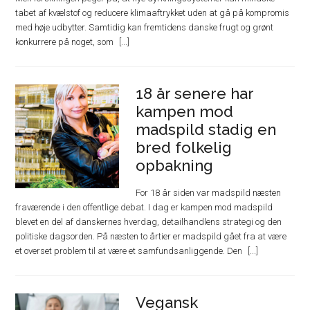
tabet af kvælstof og reducere klimaaftrykket uden at gå på kompromis
med høje udbytter. Samtidig kan fremtidens danske frugt og grønt
konkurrere på noget, som
18 år senere har
kampen mod
madspild stadig en
bred folkelig
opbakning
For 18 år siden var madspild næsten
fraværende i den offentlige debat. I dag er kampen mod madspild
blevet en del af danskernes hverdag, detailhandlens strategi og den
politiske dagsorden. På næsten to årtier er madspild gået fra at være
et overset problem til at være et samfundsanliggende. Den
Vegansk