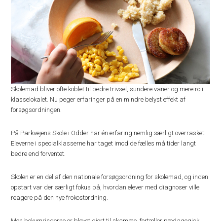
Skolemad bliver ofte koblet til bedre trivsel, sundere vaner og mere ro i
klasselokalet. Nu peger erfaringer på en mindre belyst effekt af
forsøgsordningen.
På Parkvejens Skole i Odder har én erfaring nemlig særligt overrasket:
Eleverne i specialklasserne har taget imod de fælles måltider langt
bedre end forventet.
Skolen er en del af den nationale forsøgsordning for skolemad, og inden
opstart var der særligt fokus på, hvordan elever med diagnoser ville
reagere på den nye frokostordning.
Men bekymringerne er blevet gjort til skamme, fortæller pædagogisk