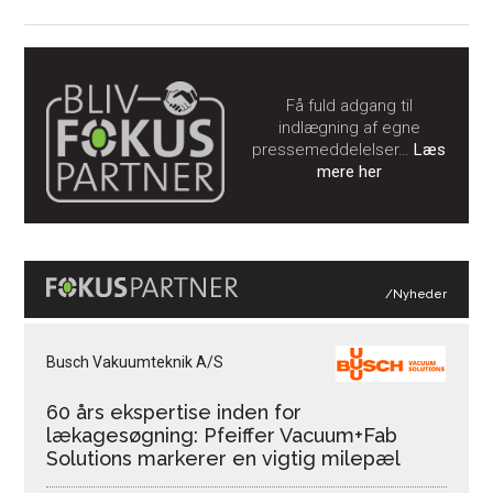
Få fuld adgang til
indlægning af egne
pressemeddelelser…
Læs
mere her
/Nyheder
Busch Vakuumteknik A/S
60 års ekspertise inden for
lækagesøgning: Pfeiffer Vacuum+Fab
Solutions markerer en vigtig milepæl