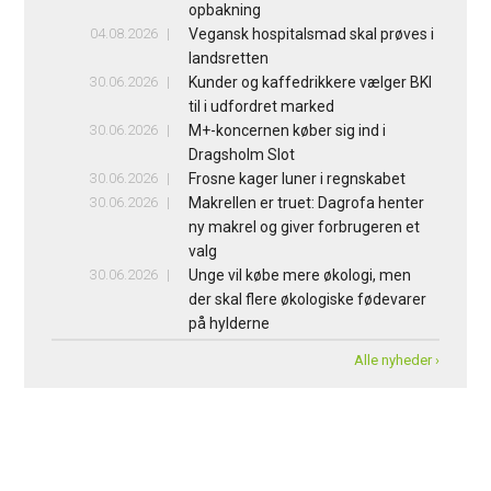
opbakning
04.08.2026
Vegansk hospitalsmad skal prøves i
landsretten
30.06.2026
Kunder og kaffedrikkere vælger BKI
til i udfordret marked
30.06.2026
M+-koncernen køber sig ind i
Dragsholm Slot
30.06.2026
Frosne kager luner i regnskabet
30.06.2026
Makrellen er truet: Dagrofa henter
ny makrel og giver forbrugeren et
valg
30.06.2026
Unge vil købe mere økologi, men
der skal flere økologiske fødevarer
på hylderne
Alle nyheder ›