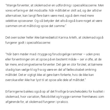
“Mange forventer, at skolemad er en udfordring i specialklasserne. Men
vores erfaring er det modsatte. Når måltidet er skilt ad, og der altid er
alternativer, kan langt flere børn være med, også dem med mere
selektive spisevaner. Og så betyder det altså også bare noget at være
sammen om et måltid og spise det samme.”
Det overrasker heller ikke børnediætist Karina Arleth, at skolemad også
fungerer godt i specialklasserne:
“Når børn møder mad i trygge og forudsigelige rammer – uden pres
eller forventninger om at spise på en bestemt måde – ser vi ofte, at de
tør mere, end omgivelserne forventer. Det gør en stor forskel, at børnene
stadig kan vælge til og fra og være en del af fællesskabet omkring
måltidet. Det er vigtigt ikke at gøre børn forkerte, hvis de ikke kan
overskue eller ikke har lyst til at spise alle dele af måltidet.”
Erfaringerne bakkes også op af det frivillige branchekodeks for kvalitet i
skolemad, hvor variation, fleksibilitet og trygge rammer fremhæves som
afgørende for, at skolemad fungerer i praksis.