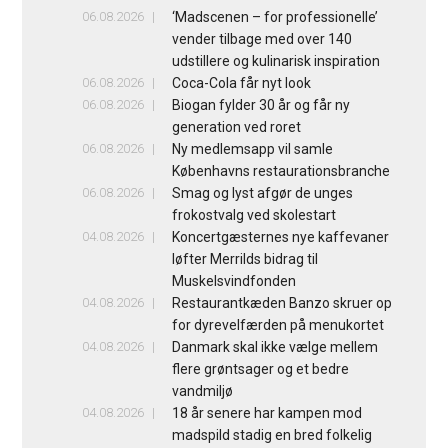
06.08.2026
‘Madscenen – for professionelle’
vender tilbage med over 140
udstillere og kulinarisk inspiration
06.08.2026
Coca-Cola får nyt look
06.08.2026
Biogan fylder 30 år og får ny
generation ved roret
06.08.2026
Ny medlemsapp vil samle
Københavns restaurationsbranche
06.08.2026
Smag og lyst afgør de unges
frokostvalg ved skolestart
04.08.2026
Koncertgæsternes nye kaffevaner
løfter Merrilds bidrag til
Muskelsvindfonden
04.08.2026
Restaurantkæden Banzo skruer op
for dyrevelfærden på menukortet
04.08.2026
Danmark skal ikke vælge mellem
flere grøntsager og et bedre
vandmiljø
04.08.2026
18 år senere har kampen mod
madspild stadig en bred folkelig