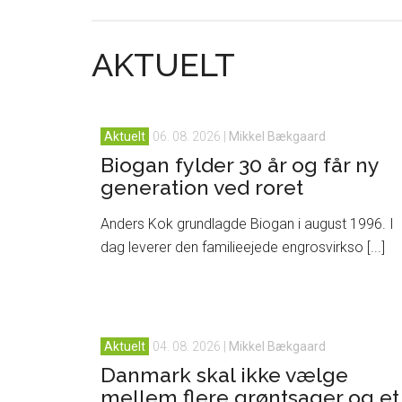
AKTUELT
Aktuelt
06. 08. 2026
|
Mikkel Bækgaard
Biogan fylder 30 år og får ny
generation ved roret
Anders Kok grundlagde Biogan i august 1996. I
dag leverer den familieejede engrosvirkso [...]
Aktuelt
04. 08. 2026
|
Mikkel Bækgaard
Danmark skal ikke vælge
mellem flere grøntsager og et