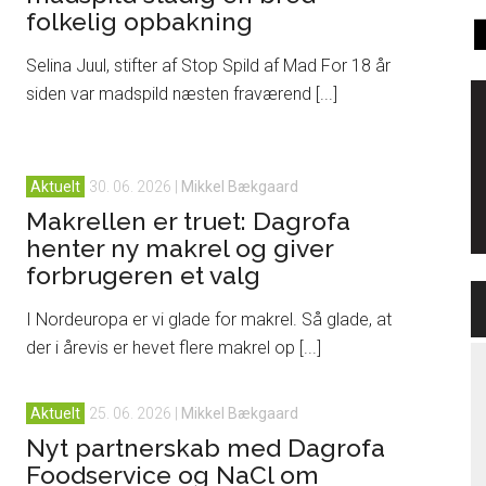
folkelig opbakning
Selina Juul, stifter af Stop Spild af Mad For 18 år
siden var madspild næsten fraværend [...]
Aktuelt
30. 06. 2026
|
Mikkel Bækgaard
Makrellen er truet: Dagrofa
henter ny makrel og giver
forbrugeren et valg
I Nordeuropa er vi glade for makrel. Så glade, at
der i årevis er hevet flere makrel op [...]
Aktuelt
25. 06. 2026
|
Mikkel Bækgaard
Nyt partnerskab med Dagrofa
Foodservice og NaCl om