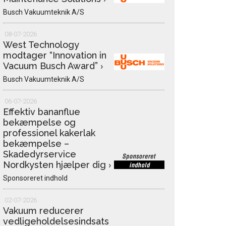
Busch Vakuumteknik A/S
08-07-2026
West Technology
modtager “Innovation in
Vacuum Busch Award”
›
Busch Vakuumteknik A/S
06-07-2026
Effektiv bananflue
bekæmpelse og
professionel kakerlak
bekæmpelse –
Skadedyrservice
Nordkysten hjælper dig
›
Sponsoreret indhold
02-07-2026
Vakuum reducerer
vedligeholdelsesindsats