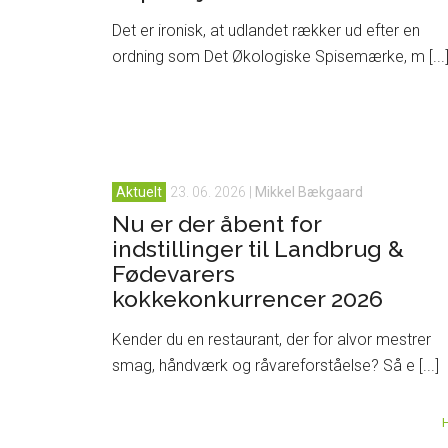
Det er ironisk, at udlandet rækker ud efter en
ordning som Det Økologiske Spisemærke, m [...
Aktuelt
23. 06. 2026
|
Mikkel Bækgaard
Nu er der åbent for
indstillinger til Landbrug &
Fødevarers
kokkekonkurrencer 2026
Kender du en restaurant, der for alvor mestrer
smag, håndværk og råvareforståelse? Så e [...]
H