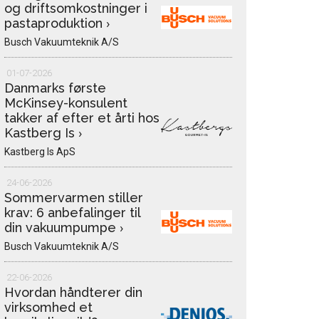
og driftsomkostninger i
pastaproduktion
›
Busch Vakuumteknik A/S
01-07-2026
Danmarks første
McKinsey-konsulent
takker af efter et årti hos
Kastberg Is
›
Kastberg Is ApS
24-06-2026
Sommervarmen stiller
krav: 6 anbefalinger til
din vakuumpumpe
›
Busch Vakuumteknik A/S
22-06-2026
Hvordan håndterer din
virksomhed et