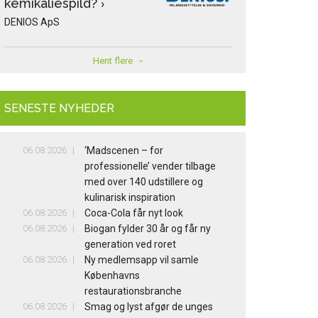
kemikaliespild?
›
DENIOS ApS
Hent flere
SENESTE NYHEDER
06.08.2026
‘Madscenen – for
professionelle’ vender tilbage
med over 140 udstillere og
kulinarisk inspiration
06.08.2026
Coca-Cola får nyt look
06.08.2026
Biogan fylder 30 år og får ny
generation ved roret
06.08.2026
Ny medlemsapp vil samle
Københavns
restaurationsbranche
06.08.2026
Smag og lyst afgør de unges