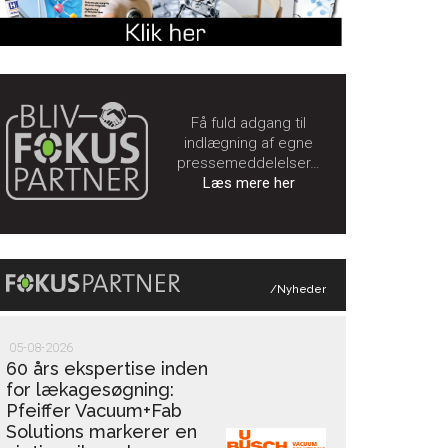
Få fuld adgang til
indlægning af egne
pressemeddelelser…
Læs mere her
/Nyheder
05-08-2026
60 års ekspertise inden
for lækagesøgning:
Pfeiffer Vacuum+Fab
Solutions markerer en