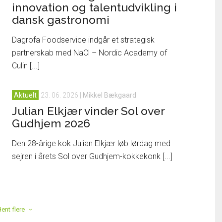
innovation og talentudvikling i
dansk gastronomi
]
Dagrofa Foodservice indgår et strategisk
partnerskab med NaCl – Nordic Academy of
Culin [...]
Aktuelt
23. 06. 2026
|
Mikkel Bækgaard
Julian Elkjær vinder Sol over
Gudhjem 2026
Den 28-årige kok Julian Elkjær løb lørdag med
sejren i årets Sol over Gudhjem-kokkekonk [...]
ent flere