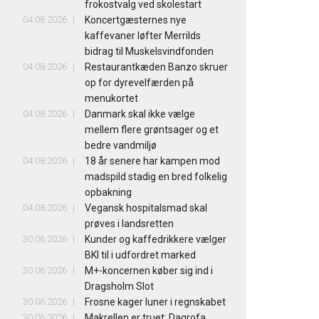
frokostvalg ved skolestart
04.08.2026
Koncertgæsternes nye
kaffevaner løfter Merrilds
bidrag til Muskelsvindfonden
04.08.2026
Restaurantkæden Banzo skruer
op for dyrevelfærden på
menukortet
04.08.2026
Danmark skal ikke vælge
mellem flere grøntsager og et
bedre vandmiljø
04.08.2026
18 år senere har kampen mod
madspild stadig en bred folkelig
opbakning
04.08.2026
Vegansk hospitalsmad skal
prøves i landsretten
30.06.2026
Kunder og kaffedrikkere vælger
BKI til i udfordret marked
30.06.2026
M+-koncernen køber sig ind i
Dragsholm Slot
30.06.2026
Frosne kager luner i regnskabet
30.06.2026
Makrellen er truet: Dagrofa