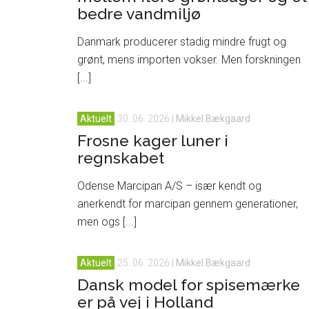
bedre vandmiljø
Danmark producerer stadig mindre frugt og
grønt, mens importen vokser. Men forskningen
[...]
Aktuelt
30. 06. 2026
|
Mikkel Bækgaard
Frosne kager luner i
regnskabet
Odense Marcipan A/S – især kendt og
anerkendt for marcipan gennem generationer,
men ogs [...]
Aktuelt
25. 06. 2026
|
Mikkel Bækgaard
Dansk model for spisemærke
er på vej i Holland