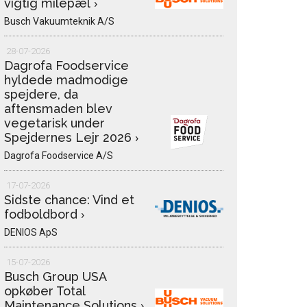
vigtig milepæl
›
Busch Vakuumteknik A/S
28-07-2026
Dagrofa Foodservice
hyldede madmodige
spejdere, da
aftensmaden blev
vegetarisk under
Spejdernes Lejr 2026
›
Dagrofa Foodservice A/S
17-07-2026
Sidste chance: Vind et
fodboldbord
›
DENIOS ApS
15-07-2026
Busch Group USA
opkøber Total
Maintenance Solutions
›