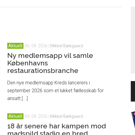
Aktuelt
06. 08. 2026
|
Mikkel Bækgaard
Ny medlemsapp vil samle
Københavns
restaurationsbranche
Den nye medlemsapp Kreds lancerers i
september 2026 som et lukket fællesskab for
ansatt [...]
Aktuelt
04. 08. 2026
|
Mikkel Bækgaard
18 år senere har kampen mod
madspild stadig en bred