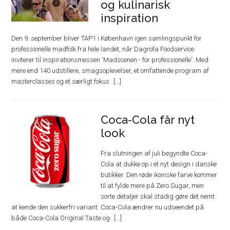
og kulinarisk
inspiration
Den 9. september bliver TAP1 i København igen samlingspunkt for
professionelle madfolk fra hele landet, når Dagrofa Foodservice
inviterer til inspirationsmessen 'Madscenen - for professionelle'. Med
mere end 140 udstillere, smagsoplevelser, et omfattende program af
masterclasses og et særligt fokus
Coca-Cola får nyt
look
Fra slutningen af juli begyndte Coca-
Cola at dukke op i et nyt design i danske
butikker. Den røde ikoniske farve kommer
til at fylde mere på Zero Sugar, men
sorte detaljer skal stadig gøre det nemt
at kende den sukkerfri variant. Coca-Cola ændrer nu udseendet på
både Coca-Cola Original Taste og