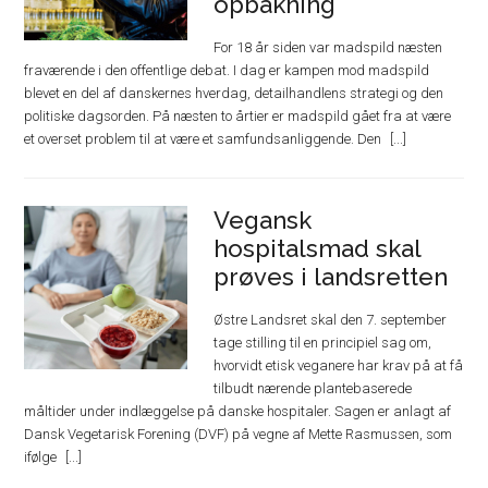
opbakning
For 18 år siden var madspild næsten
fraværende i den offentlige debat. I dag er kampen mod madspild
blevet en del af danskernes hverdag, detailhandlens strategi og den
politiske dagsorden. På næsten to årtier er madspild gået fra at være
et overset problem til at være et samfundsanliggende. Den
Vegansk
hospitalsmad skal
prøves i landsretten
Østre Landsret skal den 7. september
tage stilling til en principiel sag om,
hvorvidt etisk veganere har krav på at få
tilbudt nærende plantebaserede
måltider under indlæggelse på danske hospitaler. Sagen er anlagt af
Dansk Vegetarisk Forening (DVF) på vegne af Mette Rasmussen, som
ifølge