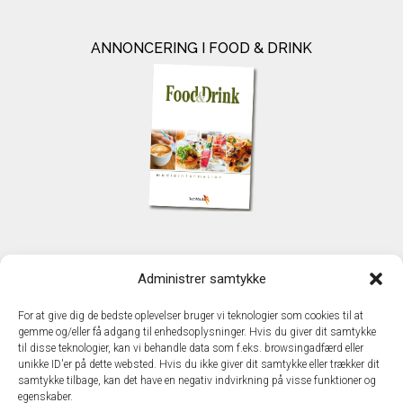
ANNONCERING I FOOD & DRINK
KONTAKT
Administrer samtykke
TechMedia A/S
Naverland 35
For at give dig de bedste oplevelser bruger vi teknologier som cookies til at
DK – 2600 Glostrup
gemme og/eller få adgang til enhedsoplysninger. Hvis du giver dit samtykke
www.techmedia.dk
til disse teknologier, kan vi behandle data som f.eks. browsingadfærd eller
Telefon: +45 43 24 26 28
unikke ID'er på dette websted. Hvis du ikke giver dit samtykke eller trækker dit
samtykke tilbage, kan det have en negativ indvirkning på visse funktioner og
E-mail:
info@techmedia.dk
egenskaber.
Privatlivspolitik