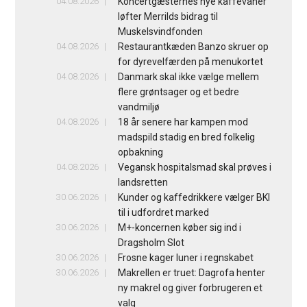
04.08.2026
Koncertgæsternes nye kaffevaner
løfter Merrilds bidrag til
Muskelsvindfonden
04.08.2026
Restaurantkæden Banzo skruer op
for dyrevelfærden på menukortet
04.08.2026
Danmark skal ikke vælge mellem
flere grøntsager og et bedre
vandmiljø
04.08.2026
18 år senere har kampen mod
madspild stadig en bred folkelig
opbakning
04.08.2026
Vegansk hospitalsmad skal prøves i
landsretten
30.06.2026
Kunder og kaffedrikkere vælger BKI
til i udfordret marked
30.06.2026
M+-koncernen køber sig ind i
Dragsholm Slot
30.06.2026
Frosne kager luner i regnskabet
30.06.2026
Makrellen er truet: Dagrofa henter
ny makrel og giver forbrugeren et
valg