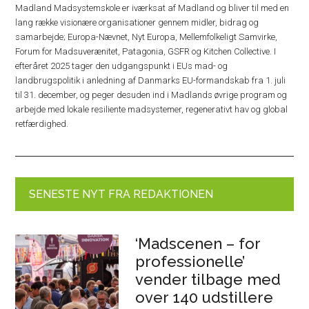
Madland Madsystemskole er iværksat af Madland og bliver til med en
lang række visionære organisationer gennem midler, bidrag og
samarbejde; Europa-Nævnet, Nyt Europa, Mellemfolkeligt Samvirke,
Forum for Madsuverænitet, Patagonia, GSFR og Kitchen Collective. I
efteråret 2025 tager den udgangspunkt i EUs mad- og
landbrugspolitik i anledning af Danmarks EU-formandskab fra 1. juli
til 31. december, og peger desuden ind i Madlands øvrige program og
arbejde med lokale resiliente madsystemer, regenerativt hav og global
retfærdighed.
SENESTE NYT FRA REDAKTIONEN
‘Madscenen – for
professionelle’
vender tilbage med
over 140 udstillere