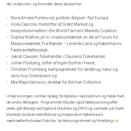
der underviser i og formidler deres ekspertise:
Nora Amalie Puntervold, politisk rådgiver i Nyt Europa
Viola Capriola, medstifter af Grønt Marked og
bestyrelsesmedlem i the World Farmers Markets Coalition
Sophia Wathne, ph.d. i madsuverænitet, en del af Forum for
Madsuverænitet, Frie Bønder – Levende Land og Københavns
Fødevarefællesskab,
Jakob Clausen, fiskehandler i Clausens Fiskehandel,
Johan Flyvbjerg, stifter af Ingen Burfisk i Havet,
Christian Fromberg, kampagneleder for landbrug, natur og
skov hos Greenpeace og
Mia Maja Hansson, direktør for Kitchen Collective.
Undervisningen rummer oplæg, fordybelse i laboratorium og møde med
de andre deltagere. Programmet tilbyder også fællesspisning efter
skole, gårdbesøg ved Egelund Madskov og DRYS og samtaler på Grønt
Markeds biodiversitetsfestival og Kooperatovt Københavns
iværksætterfestivalen Fabrika. Se hele programmet og tilmelding
her
.