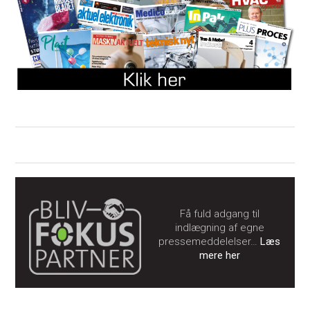
Få fuld adgang til
indlægning af egne
pressemeddelelser…
Læs
mere her