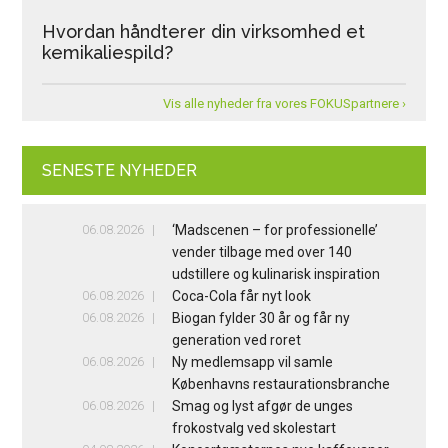
Hvordan håndterer din virksomhed et
kemikaliespild?
Vis alle nyheder fra vores FOKUSpartnere ›
SENESTE NYHEDER
06.08.2026
‘Madscenen – for professionelle’
vender tilbage med over 140
udstillere og kulinarisk inspiration
06.08.2026
Coca-Cola får nyt look
06.08.2026
Biogan fylder 30 år og får ny
generation ved roret
06.08.2026
Ny medlemsapp vil samle
Københavns restaurationsbranche
06.08.2026
Smag og lyst afgør de unges
frokostvalg ved skolestart