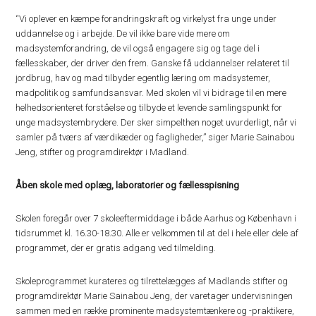
“Vi oplever en kæmpe forandringskraft og virkelyst fra unge under
uddannelse og i arbejde. De vil ikke bare vide mere om
madsystemforandring, de vil også engagere sig og tage del i
fællesskaber, der driver den frem. Ganske få uddannelser relateret til
jordbrug, hav og mad tilbyder egentlig læring om madsystemer,
madpolitik og samfundsansvar. Med skolen vil vi bidrage til en mere
helhedsorienteret forståelse og tilbyde et levende samlingspunkt for
unge madsystembrydere. Der sker simpelthen noget uvurderligt, når vi
samler på tværs af værdikæder og fagligheder,” siger Marie Sainabou
Jeng, stifter og programdirektør i Madland.
Åben skole med oplæg, laboratorier og fællesspisning
Skolen foregår over 7 skoleeftermiddage i både Aarhus og København i
tidsrummet kl. 16.30-18.30. Alle er velkommen til at del i hele eller dele af
programmet, der er gratis adgang ved tilmelding.
Skoleprogrammet kurateres og tilrettelægges af Madlands stifter og
programdirektør Marie Sainabou Jeng, der varetager undervisningen
sammen med en række prominente madsystemtænkere og -praktikere,