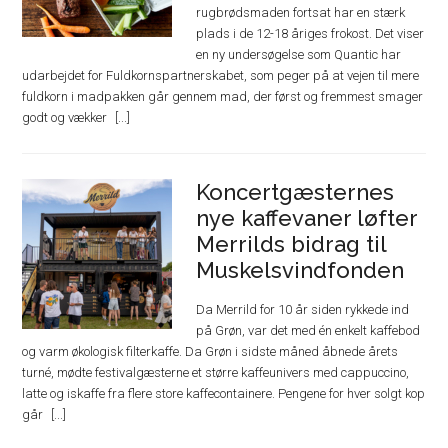
rugbrødsmaden fortsat har en stærk
plads i de 12-18 åriges frokost. Det viser
en ny undersøgelse som Quantic har
udarbejdet for Fuldkornspartnerskabet, som peger på at vejen til mere
fuldkorn i madpakken går gennem mad, der først og fremmest smager
godt og vækker
Koncertgæsternes
nye kaffevaner løfter
Merrilds bidrag til
Muskelsvindfonden
Da Merrild for 10 år siden rykkede ind
på Grøn, var det med én enkelt kaffebod
og varm økologisk filterkaffe. Da Grøn i sidste måned åbnede årets
turné, mødte festivalgæsterne et større kaffeunivers med cappuccino,
latte og iskaffe fra flere store kaffecontainere. Pengene for hver solgt kop
går