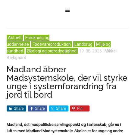
Aktuelt
Forskning og
uddannelse
Fødevareproduktion
Landbrug
Miljø og
sundhed
Økologi og bæredygtighed
19. 08. 2025
|
Mikkel
Bækgaard
Madland åbner
Madsystemskole, der vil styrke
unge i systemforandring fra
jord til bord
Share
Share
Share
Pin
Madland, det madpolitiske samlingspunkt og fællesskab, går nu i
luften med Madland Madsystemskole. Skolen er for unge og andre