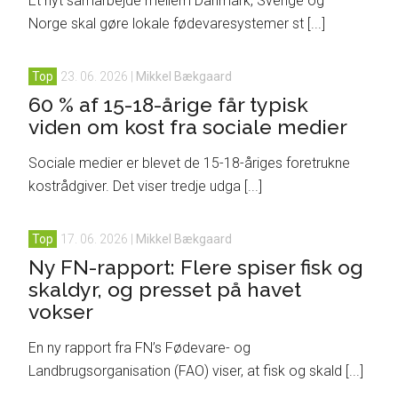
Et nyt samarbejde mellem Danmark, Sverige og
Norge skal gøre lokale fødevaresystemer st [...]
Top
23. 06. 2026
|
Mikkel Bækgaard
60 % af 15-18-årige får typisk
viden om kost fra sociale medier
Sociale medier er blevet de 15-18-åriges foretrukne
kostrådgiver. Det viser tredje udga [...]
Top
17. 06. 2026
|
Mikkel Bækgaard
Ny FN-rapport: Flere spiser fisk og
skaldyr, og presset på havet
vokser
En ny rapport fra FN’s Fødevare- og
Landbrugsorganisation (FAO) viser, at fisk og skald [...]