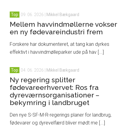
Top
09. 06. 2026
|
Mikkel Bækgaard
Mellem havvindmøllerne vokser
en ny fødevareindustri frem
Forskere har dokumenteret, at tang kan dyrkes
effektivt i havvindmølleparker ude på hav [...]
Top
04. 06. 2026
|
Mikkel Bækgaard
Ny regering splitter
fødevareerhvervet: Ros fra
dyreværnsorganisationer –
bekymring i landbruget
Den nye S-SF-M-R-regerings planer for landbrug,
fødevarer og dyrevelfærd bliver mødt me [...]