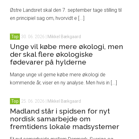
Østre Landsret skal den 7. september tage stilling til
en principiel sag om, hvorvidt e [...]
Top
30. 06. 2026
|
Mikkel Bækgaard
Unge vil købe mere økologi, men
der skal flere økologiske
fødevarer på hylderne
Mange unge vil gerne købe mere økologi de
kommende år, viser en ny analyse. Men hvis in [...]
Top
25. 06. 2026
|
Mikkel Bækgaard
Madland står i spidsen for nyt
nordisk samarbejde om
fremtidens lokale madsystemer