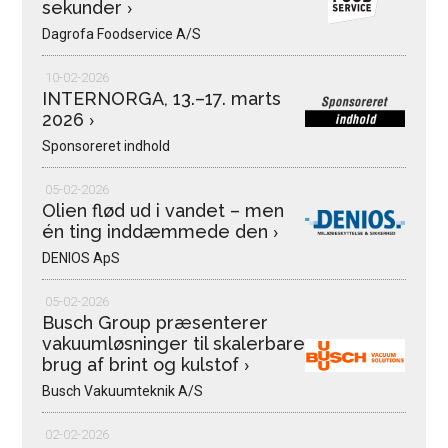
sekunder
›
Dagrofa Foodservice A/S
10-02-2026
INTERNORGA, 13.–17. marts
2026
›
Sponsoreret indhold
05-02-2026
Olien flød ud i vandet – men
én ting inddæmmede den
›
DENIOS ApS
05-02-2026
Busch Group præsenterer
vakuumløsninger til skalerbare
brug af brint og kulstof
›
Busch Vakuumteknik A/S
02-02-2026