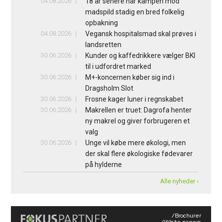
04.08.2026
18 år senere har kampen mod
madspild stadig en bred folkelig
opbakning
04.08.2026
Vegansk hospitalsmad skal prøves i
landsretten
30.06.2026
Kunder og kaffedrikkere vælger BKI
til i udfordret marked
30.06.2026
M+-koncernen køber sig ind i
Dragsholm Slot
30.06.2026
Frosne kager luner i regnskabet
30.06.2026
Makrellen er truet: Dagrofa henter
ny makrel og giver forbrugeren et
valg
30.06.2026
Unge vil købe mere økologi, men
der skal flere økologiske fødevarer
på hylderne
Alle nyheder ›
/Brochurer