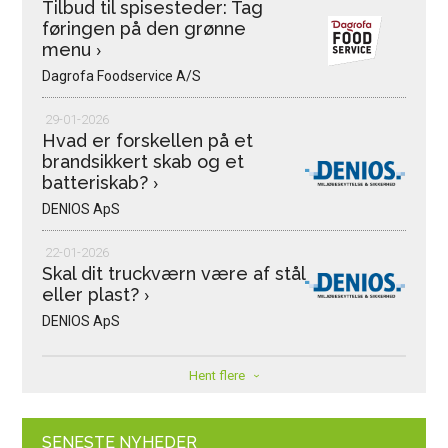
Tilbud til spisesteder: Tag
føringen på den grønne
menu
›
Dagrofa Foodservice A/S
29-01-2026
Hvad er forskellen på et
brandsikkert skab og et
batteriskab?
›
DENIOS ApS
22-01-2026
Skal dit truckværn være af stål
eller plast?
›
DENIOS ApS
Hent flere
SENESTE NYHEDER