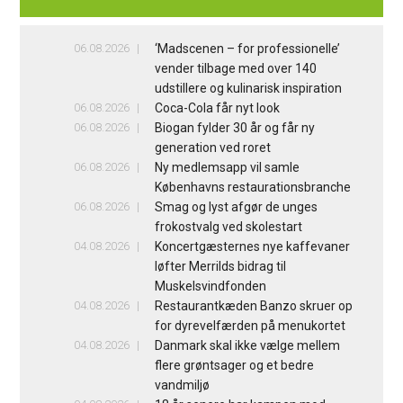
06.08.2026
‘Madscenen – for professionelle’
vender tilbage med over 140
udstillere og kulinarisk inspiration
06.08.2026
Coca-Cola får nyt look
06.08.2026
Biogan fylder 30 år og får ny
generation ved roret
06.08.2026
Ny medlemsapp vil samle
Københavns restaurationsbranche
06.08.2026
Smag og lyst afgør de unges
frokostvalg ved skolestart
04.08.2026
Koncertgæsternes nye kaffevaner
løfter Merrilds bidrag til
Muskelsvindfonden
04.08.2026
Restaurantkæden Banzo skruer op
for dyrevelfærden på menukortet
04.08.2026
Danmark skal ikke vælge mellem
flere grøntsager og et bedre
vandmiljø