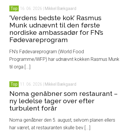
Top
16. 06. 2026
|
Mikkel Bækgaard
’Verdens bedste kok’ Rasmus
Munk udnævnt til den første
nordiske ambassadør for FN’s
Fødevareprogram
FN’s Fødevareprogram (World Food
Programme/WFP) har udnævnt kokken Rasmus Munk
til orga [...]
Top
11. 06. 2026
|
Mikkel Bækgaard
Noma genåbner som restaurant –
ny ledelse tager over efter
turbulent forår
Noma genåbner den 5. august, selvom planen ellers
har været, at restauranten skulle bev [...]