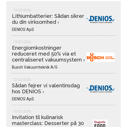
19-02-2026
Lithiumbatterier: Sådan sikrer
du din virksomhed
›
DENIOS ApS
19-02-2026
Energiomkostninger
reduceret med 50% via et
centraliseret vakuumsystem
›
Busch Vakuumteknik A/S
12-02-2026
Sådan fejrer vi valentinsdag
hos DENIOS
›
DENIOS ApS
10-02-2026
Invitation til kulinarisk
masterclass: Desserter på 30