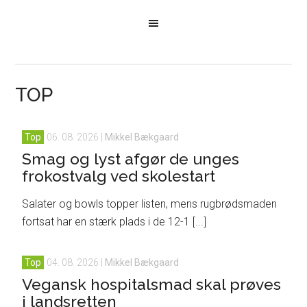
TOP
Top
06. 08. 2026
|
Mikkel Bækgaard
Smag og lyst afgør de unges
frokostvalg ved skolestart
Salater og bowls topper listen, mens rugbrødsmaden
fortsat har en stærk plads i de 12-1 [...]
Top
04. 08. 2026
|
Mikkel Bækgaard
Vegansk hospitalsmad skal prøves
i landsretten