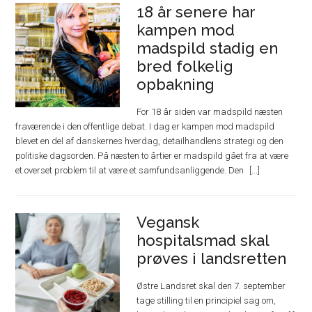
18 år senere har
kampen mod
madspild stadig en
bred folkelig
opbakning
For 18 år siden var madspild næsten
fraværende i den offentlige debat. I dag er kampen mod madspild
blevet en del af danskernes hverdag, detailhandlens strategi og den
politiske dagsorden. På næsten to årtier er madspild gået fra at være
et overset problem til at være et samfundsanliggende. Den
Vegansk
hospitalsmad skal
prøves i landsretten
Østre Landsret skal den 7. september
tage stilling til en principiel sag om,