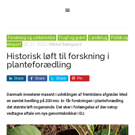
Forskning og uddannelse
Frugt og grønt
Landbrug
Politik og
eksport
20. 01. 2026
|
Mikkel Bækgaard
Historisk løft til forskning i
planteforædling
Share
Share
Share
Pin
Danmark investerer massivt i udviklingen af fremtidens afgrøder. Med
en samlet bevilling på 200 mio. kr. får forskningen i planteforædling
det største løft nogensinde. Det sker i forlængelse af den netop
vedtagne aftale om nye genomteknikker i EU.