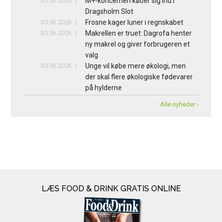
30.06.2026
M+-koncernen køber sig ind i
Dragsholm Slot
30.06.2026
Frosne kager luner i regnskabet
30.06.2026
Makrellen er truet: Dagrofa henter
ny makrel og giver forbrugeren et
valg
30.06.2026
Unge vil købe mere økologi, men
der skal flere økologiske fødevarer
på hylderne
Alle nyheder ›
LÆS FOOD & DRINK GRATIS ONLINE