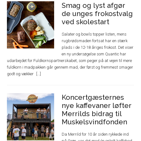
Smag og lyst afgør
de unges frokostvalg
ved skolestart
Salater og bowls topper listen, mens
rugbrødsmaden fortsat har en stærk
plads i de 12-18 åriges frokost. Det viser
en ny undersøgelse som Quantic har
udarbejdet for Fuldkornspartnerskabet, som peger på at vejen til mere
fuldkorn i madpakken går gennem mad, der først og fremmest smager
godt og vækker
Koncertgæsternes
nye kaffevaner løfter
Merrilds bidrag til
Muskelsvindfonden
Da Merrild for 10 år siden rykkede ind
på Grøn, var det med én enkelt kaffebod