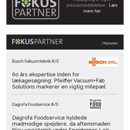
pressemeddelelser…
Læs
mere her
/Nyheder
Busch Vakuumteknik A/S
60 års ekspertise inden for
lækagesøgning: Pfeiffer Vacuum+Fab
Solutions markerer en vigtig milepæl
Dagrofa Foodservice A/S
Dagrofa Foodservice hyldede
madmodige spejdere, da aftensmaden
blev vegetarisk under Spejdernes Lejr