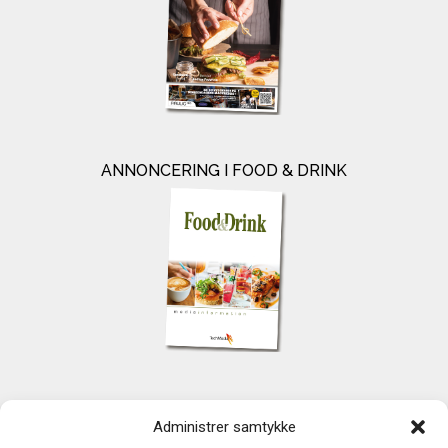
ANNONCERING I FOOD & DRINK
KONTAKT
Administrer samtykke
TechMedia A/S