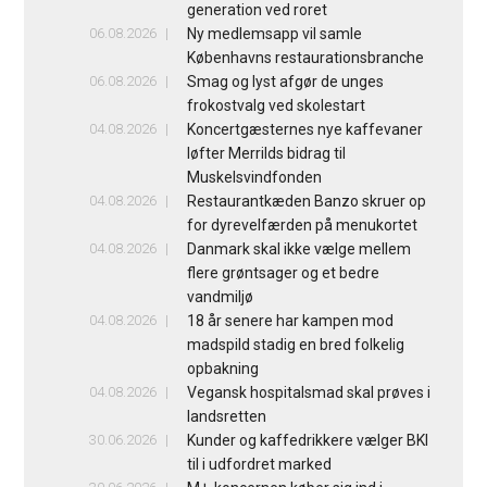
generation ved roret
06.08.2026
Ny medlemsapp vil samle
Københavns restaurationsbranche
06.08.2026
Smag og lyst afgør de unges
frokostvalg ved skolestart
04.08.2026
Koncertgæsternes nye kaffevaner
løfter Merrilds bidrag til
Muskelsvindfonden
04.08.2026
Restaurantkæden Banzo skruer op
for dyrevelfærden på menukortet
04.08.2026
Danmark skal ikke vælge mellem
flere grøntsager og et bedre
vandmiljø
04.08.2026
18 år senere har kampen mod
madspild stadig en bred folkelig
opbakning
04.08.2026
Vegansk hospitalsmad skal prøves i
landsretten
30.06.2026
Kunder og kaffedrikkere vælger BKI
til i udfordret marked