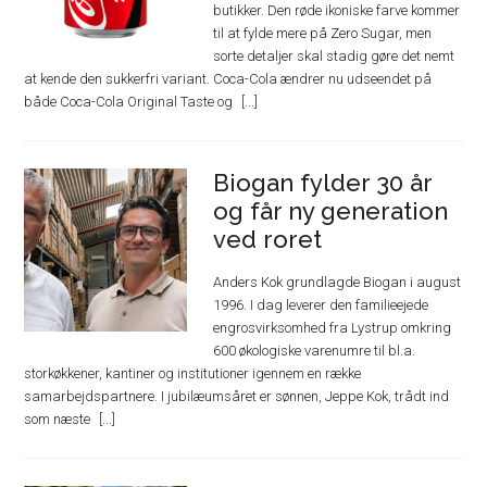
butikker. Den røde ikoniske farve kommer
til at fylde mere på Zero Sugar, men
sorte detaljer skal stadig gøre det nemt
at kende den sukkerfri variant. Coca-Cola ændrer nu udseendet på
både Coca-Cola Original Taste og
Biogan fylder 30 år
og får ny generation
ved roret
Anders Kok grundlagde Biogan i august
1996. I dag leverer den familieejede
engrosvirksomhed fra Lystrup omkring
600 økologiske varenumre til bl.a.
storkøkkener, kantiner og institutioner igennem en række
samarbejdspartnere. I jubilæumsåret er sønnen, Jeppe Kok, trådt ind
som næste