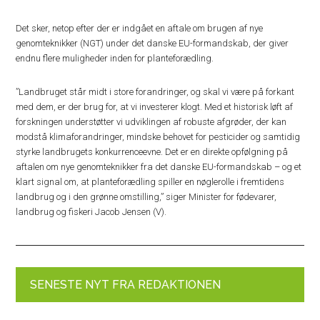
Det sker, netop efter der er indgået en aftale om brugen af nye
genomteknikker (NGT) under det danske EU-formandskab, der giver
endnu flere muligheder inden for planteforædling.
”Landbruget står midt i store forandringer, og skal vi være på forkant
med dem, er der brug for, at vi investerer klogt. Med et historisk løft af
forskningen understøtter vi udviklingen af robuste afgrøder, der kan
modstå klimaforandringer, mindske behovet for pesticider og samtidig
styrke landbrugets konkurrenceevne. Det er en direkte opfølgning på
aftalen om nye genomteknikker fra det danske EU-formandskab – og et
klart signal om, at planteforædling spiller en nøglerolle i fremtidens
landbrug og i den grønne omstilling,” siger Minister for fødevarer,
landbrug og fiskeri Jacob Jensen (V).
SENESTE NYT FRA REDAKTIONEN