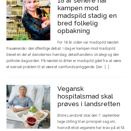
18 år senere har
kampen mod
madspild stadig en
bred folkelig
opbakning
For 18 år siden var madspild næsten
fraværende i den offentlige debat. I dag er kampen mod madspild
blevet en del af danskernes hverdag, detailhandlens strategi og den
politiske dagsorden. På næsten to årtier er madspild gået fra at være
et overset problem til at være et samfundsanliggende. Den
Vegansk
hospitalsmad skal
prøves i landsretten
Østre Landsret skal den 7. september
tage stilling til en principiel sag om,
hvorvidt etisk veganere har krav på at få