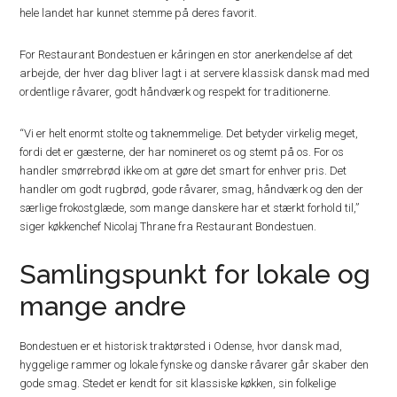
hele landet har kunnet stemme på deres favorit.
For Restaurant Bondestuen er kåringen en stor anerkendelse af det
arbejde, der hver dag bliver lagt i at servere klassisk dansk mad med
ordentlige råvarer, godt håndværk og respekt for traditionerne.
“Vi er helt enormt stolte og taknemmelige. Det betyder virkelig meget,
fordi det er gæsterne, der har nomineret os og stemt på os. For os
handler smørrebrød ikke om at gøre det smart for enhver pris. Det
handler om godt rugbrød, gode råvarer, smag, håndværk og den der
særlige frokostglæde, som mange danskere har et stærkt forhold til,”
siger køkkenchef Nicolaj Thrane fra Restaurant Bondestuen.
Samlingspunkt for lokale og
mange andre
Bondestuen er et historisk traktørsted i Odense, hvor dansk mad,
hyggelige rammer og lokale fynske og danske råvarer går skaber den
gode smag. Stedet er kendt for sit klassiske køkken, sin folkelige