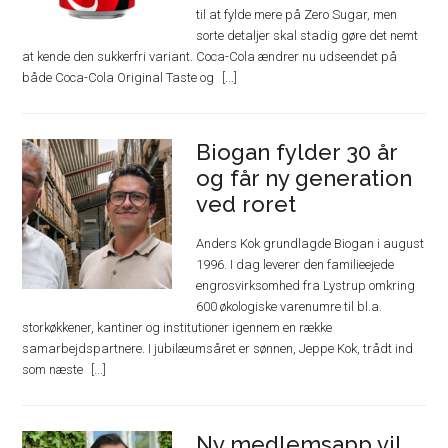
til at fylde mere på Zero Sugar, men
sorte detaljer skal stadig gøre det nemt
at kende den sukkerfri variant. Coca-Cola ændrer nu udseendet på
både Coca-Cola Original Taste og
Biogan fylder 30 år
og får ny generation
ved roret
Anders Kok grundlagde Biogan i august
1996. I dag leverer den familieejede
engrosvirksomhed fra Lystrup omkring
600 økologiske varenumre til bl.a.
storkøkkener, kantiner og institutioner igennem en række
samarbejdspartnere. I jubilæumsåret er sønnen, Jeppe Kok, trådt ind
som næste
Ny medlemsapp vil