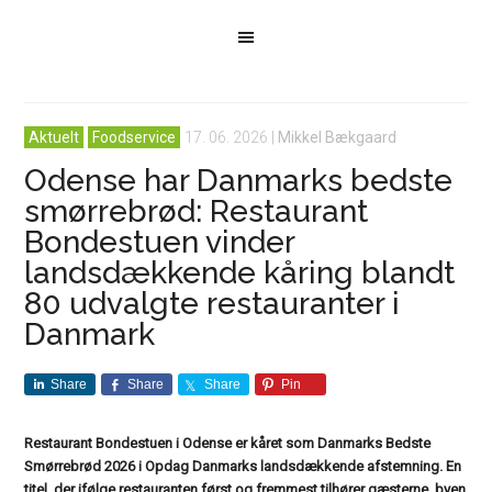
Aktuelt
Foodservice
17. 06. 2026
|
Mikkel Bækgaard
Odense har Danmarks bedste
smørrebrød: Restaurant
Bondestuen vinder
landsdækkende kåring blandt
80 udvalgte restauranter i
Danmark
Share
Share
Share
Pin
Restaurant Bondestuen i Odense er kåret som Danmarks Bedste
Smørrebrød 2026 i Opdag Danmarks landsdækkende afstemning. En
titel, der ifølge restauranten først og fremmest tilhører gæsterne, byen