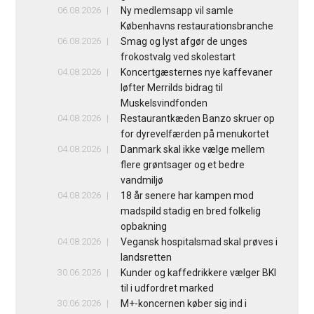
06.08.2026
Ny medlemsapp vil samle
Københavns restaurationsbranche
06.08.2026
Smag og lyst afgør de unges
frokostvalg ved skolestart
04.08.2026
Koncertgæsternes nye kaffevaner
løfter Merrilds bidrag til
Muskelsvindfonden
04.08.2026
Restaurantkæden Banzo skruer op
for dyrevelfærden på menukortet
04.08.2026
Danmark skal ikke vælge mellem
flere grøntsager og et bedre
vandmiljø
04.08.2026
18 år senere har kampen mod
madspild stadig en bred folkelig
opbakning
04.08.2026
Vegansk hospitalsmad skal prøves i
landsretten
30.06.2026
Kunder og kaffedrikkere vælger BKI
til i udfordret marked
30.06.2026
M+-koncernen køber sig ind i