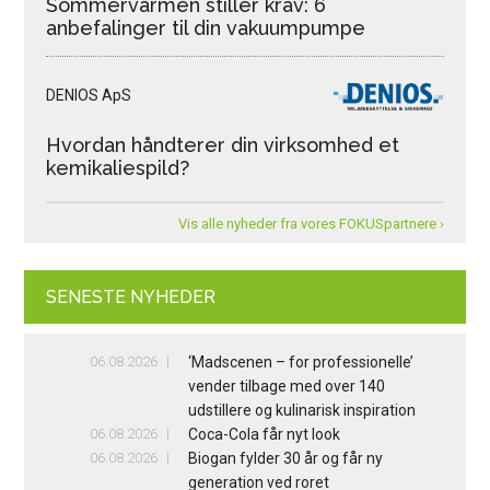
Sommervarmen stiller krav: 6
anbefalinger til din vakuumpumpe
DENIOS ApS
Hvordan håndterer din virksomhed et
kemikaliespild?
Vis alle nyheder fra vores FOKUSpartnere ›
SENESTE NYHEDER
06.08.2026
‘Madscenen – for professionelle’
vender tilbage med over 140
udstillere og kulinarisk inspiration
06.08.2026
Coca-Cola får nyt look
06.08.2026
Biogan fylder 30 år og får ny
generation ved roret