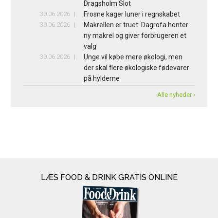
Dragsholm Slot
30.06.2026
Frosne kager luner i regnskabet
30.06.2026
Makrellen er truet: Dagrofa henter
ny makrel og giver forbrugeren et
valg
30.06.2026
Unge vil købe mere økologi, men
der skal flere økologiske fødevarer
på hylderne
Alle nyheder ›
LÆS FOOD & DRINK GRATIS ONLINE