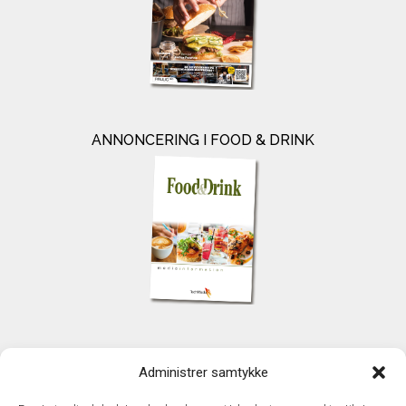
ANNONCERING I FOOD & DRINK
KONTAKT
Administrer samtykke
TechMedia A/S
Naverland 35