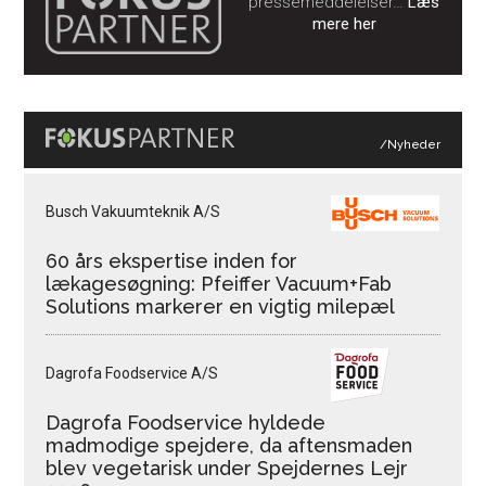
pressemeddelelser…
Læs
mere her
/Nyheder
Busch Vakuumteknik A/S
60 års ekspertise inden for
lækagesøgning: Pfeiffer Vacuum+Fab
Solutions markerer en vigtig milepæl
Dagrofa Foodservice A/S
Dagrofa Foodservice hyldede
madmodige spejdere, da aftensmaden
blev vegetarisk under Spejdernes Lejr