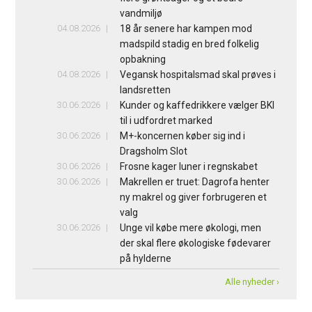
vandmiljø
04.08.2026
18 år senere har kampen mod
madspild stadig en bred folkelig
opbakning
04.08.2026
Vegansk hospitalsmad skal prøves i
landsretten
30.06.2026
Kunder og kaffedrikkere vælger BKI
til i udfordret marked
30.06.2026
M+-koncernen køber sig ind i
Dragsholm Slot
30.06.2026
Frosne kager luner i regnskabet
30.06.2026
Makrellen er truet: Dagrofa henter
ny makrel og giver forbrugeren et
valg
30.06.2026
Unge vil købe mere økologi, men
der skal flere økologiske fødevarer
på hylderne
Alle nyheder ›