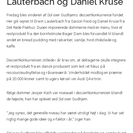
Lauterbach og Daniel Kruse
Fredag blev vinderen af Sol over Gudhjems dessertkonkurrence fundet.
Her gik sejren til Erwin Lauterbach fra Saison Food og Daniel Kruse fra
Det Røde Pakhus. Duoen imponerede dommerne med en menu, hvor et
restprodukt fra den bornholmske Bager Dam blev forvandlet til blandt
andet en bread pudding med rabarber, vanilje, hvid chokolade og
kaffe.
Dessertkonkurrencen stillede i år krav om, at deltagerne skulle integrere
et restprodukt fra en dansk producent som led i et fokus på
ressourceudnyttelse og råvareværdi. Vinderholdet modtog en præmie
på 20.000 kroner samt to ugers kørsel i en Audi Q4 e-tron.
Ifølge dommer Jesper Koch var niveauet i dessertkonkurrencen blandt
de højeste, han har oplevet ved Sol over Gudhjem.
“Jeg synes, det generelle niveau har været utroligt højt i dag. Vi har set
rigtig mange gode ideer og x-faktor i år,” siger han.