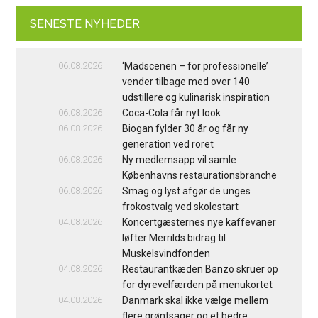
SENESTE NYHEDER
06.08.2026
‘Madscenen – for professionelle’
vender tilbage med over 140
udstillere og kulinarisk inspiration
06.08.2026
Coca-Cola får nyt look
06.08.2026
Biogan fylder 30 år og får ny
generation ved roret
06.08.2026
Ny medlemsapp vil samle
Københavns restaurationsbranche
06.08.2026
Smag og lyst afgør de unges
frokostvalg ved skolestart
04.08.2026
Koncertgæsternes nye kaffevaner
løfter Merrilds bidrag til
Muskelsvindfonden
04.08.2026
Restaurantkæden Banzo skruer op
for dyrevelfærden på menukortet
04.08.2026
Danmark skal ikke vælge mellem
flere grøntsager og et bedre