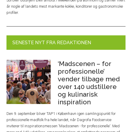
Sol over Gudhjem blev afholdt i weekenden på Bornholm og samler hvert
år nogle af landets mest markante kokke, konditorer og gastronomiske
profiler.
SENESTE NYT FRA REDAKTIONEN
‘Madscenen – for
professionelle’
vender tilbage med
over 140 udstillere
og kulinarisk
inspiration
Den 9. september bliver TAP1 i København igen samlingspunkt for
professionelle madfolk fra hele landet, når Dagrofa Foodservice
inviterer til inspirationsmessen 'Madscenen - for professionelle'. Med