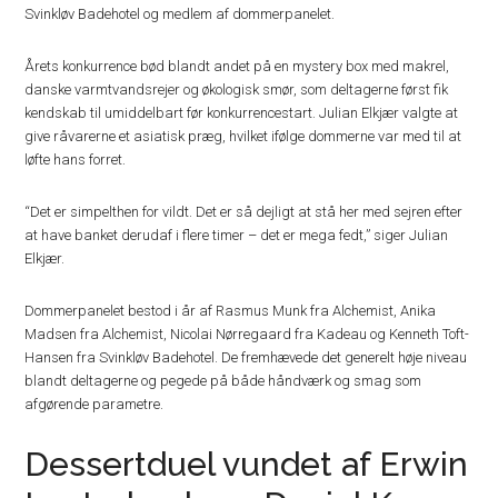
Svinkløv Badehotel og medlem af dommerpanelet.
Årets konkurrence bød blandt andet på en mystery box med makrel,
danske varmtvandsrejer og økologisk smør, som deltagerne først fik
kendskab til umiddelbart før konkurrencestart. Julian Elkjær valgte at
give råvarerne et asiatisk præg, hvilket ifølge dommerne var med til at
løfte hans forret.
“Det er simpelthen for vildt. Det er så dejligt at stå her med sejren efter
at have banket derudaf i flere timer – det er mega fedt,” siger Julian
Elkjær.
Dommerpanelet bestod i år af Rasmus Munk fra Alchemist, Anika
Madsen fra Alchemist, Nicolai Nørregaard fra Kadeau og Kenneth Toft-
Hansen fra Svinkløv Badehotel. De fremhævede det generelt høje niveau
blandt deltagerne og pegede på både håndværk og smag som
afgørende parametre.
Dessertduel vundet af Erwin