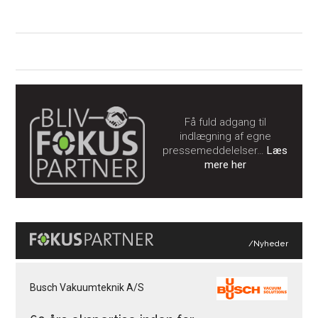
Få fuld adgang til
indlægning af egne
pressemeddelelser…
Læs
mere her
/Nyheder
Busch Vakuumteknik A/S