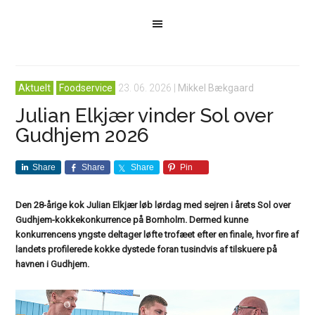
Aktuelt
Foodservice
23. 06. 2026
|
Mikkel Bækgaard
Julian Elkjær vinder Sol over
Gudhjem 2026
Share
Share
Share
Pin
Den 28-årige kok Julian Elkjær løb lørdag med sejren i årets Sol over
Gudhjem-kokkekonkurrence på Bornholm. Dermed kunne
konkurrencens yngste deltager løfte trofæet efter en finale, hvor fire af
landets profilerede kokke dystede foran tusindvis af tilskuere på
havnen i Gudhjem.