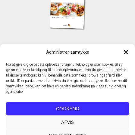
KONTAKT
Administrer samtykke
TechMedia A/S
Naverland 35
For at give dig de bedste oplevelser bruger vi teknologier som cookies til at
DK – 2600 Glostrup
gemme og/eller få adgang til enhedsoplysninger. Hvis du giver dit samtykke
www.techmedia.dk
til disse teknologier, kan vi behandle data som f.eks. browsingadfærd eller
Telefon: +45 43 24 26 28
unikke ID'er på dette websted. Hvis du ikke giver dit samtykke eller trækker dit
samtykke tilbage, kan det have en negativ indvirkning på visse funktioner og
E-mail:
info@techmedia.dk
egenskaber.
Privatlivspolitik
Cookiepolitik
GODKEND
AFVIS