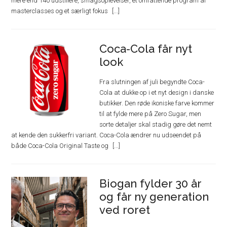
mere end 140 udstillere, smagsoplevelser, et omfattende program af
masterclasses og et særligt fokus
Coca-Cola får nyt
look
Fra slutningen af juli begyndte Coca-
Cola at dukke op i et nyt design i danske
butikker. Den røde ikoniske farve kommer
til at fylde mere på Zero Sugar, men
sorte detaljer skal stadig gøre det nemt
at kende den sukkerfri variant. Coca-Cola ændrer nu udseendet på
både Coca-Cola Original Taste og
Biogan fylder 30 år
og får ny generation
ved roret