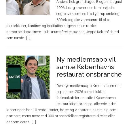
Anders Kok grundlagde Biogan i august
1996. I dag leverer den familieejede
engrosvirksomhed fra Lystrup omkring
600 økologiske varenumre til bl.a.
storkøkkener, kantiner og institutioner igennem en række
samarbejdspartnere. I jubilæumsåret er sønnen, Jeppe Kok, trådt ind
som næste
Ny medlemsapp vil
samle Københavns
restaurationsbranche
Den nye medlemsapp Kreds lancerers i
september 2026 som et lukket
fællesskab for ansatte i Københavns
restaurationsbranche. Allerede inden
lanceringen har 10 restauranter, barer og vinbarer tilsluttet sig som
partnere, mens mere end 300 branchefolk er registreret direkte eller
gennem deres