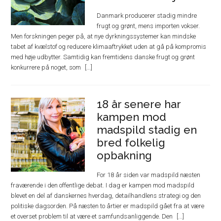
Danmark producerer stadig mindre
frugt og grønt, mens importen vokser.
Men forskningen peger på, at nye dyrkningssystemer kan mindske
tabet af kvælstof og reducere klimaaftrykket uden at gå på kompromis
med høje udbytter. Samtidig kan fremtidens danske frugt og grønt
konkurrere på noget, som
18 år senere har
kampen mod
madspild stadig en
bred folkelig
opbakning
For 18 år siden var madspild næsten
fraværende i den offentlige debat. I dag er kampen mod madspild
blevet en del af danskernes hverdag, detailhandlens strategi og den
politiske dagsorden. På næsten to årtier er madspild gået fra at være
et overset problem til at være et samfundsanliggende. Den