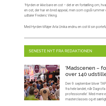
“
Hyrden er ikke bare en ost – det er en fortælling om, hva
en ost, der har en bred appeal, men som også rummer dyb
udtaler Frederic Viking.
Med Hyrden tilføjer Arla Unika endnu en ost til sin port
SENESTE NYT FRA REDAKTIONEN
‘Madscenen – fo
over 140 udstill
Den 9. september bliver TA
fra hele landet, når Dagrof
professionelle'. Med mere 
masterclasses og et særlig