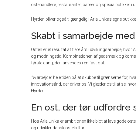
ostehandlere, restauranter, caféer og specialbutikker i 
Hyrden bliver også tilgængelig i Arla Unikas egne butik
Skabt i samarbejde me
Osten er et resultat af flere års udviklingsarbejde, hvor
og modningstid. Kombinationen af gedemælk og komælk h
første gang, den anvendes i en fast ost.
“Vi
arbejder hele tiden på at skubbe til grænserne for, h
innovationsånd, der driver os. Vi glæder os til at se, h
Hyrden.
En ost, der tør udfordr
Hos Arla Unika er ambitionen ikke blot at lave gode os
og udvikler dansk ostekultur.