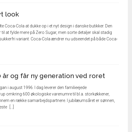
t look
dte Coca-Cola at dukke op i et nyt design i danske butikker. Den
il at fylde mere på Zero Sugar, men sorte detaljer skal stadig
 sukkerfri variant. Coca-Cola ændrer nu udseendet på både Coca-
 år og får ny generation ved roret
n i august 1996. I dag leverer den familieejede
up omkring 600 økologiske varenumre til bl.a. storkøkkener,
gennem en række samarbejdspartnere. I jubilæumsåret er sønnen,
næste