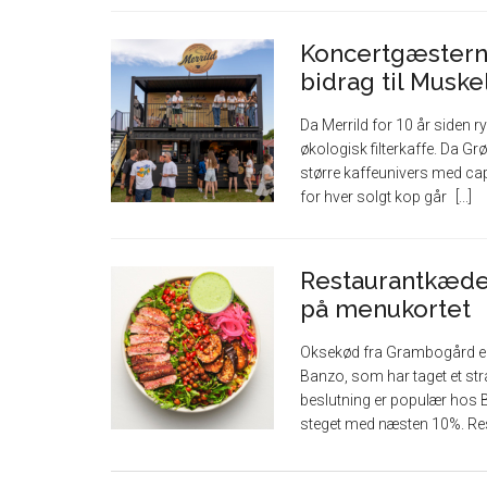
Koncertgæsterne
bidrag til Musk
Da Merrild for 10 år siden 
økologisk filterkaffe. Da Gr
større kaffeunivers med cap
for hver solgt kop går
Restaurantkæde
på menukortet
Oksekød fra Grambogård e
Banzo, som har taget et str
beslutning er populær hos 
steget med næsten 10%. R