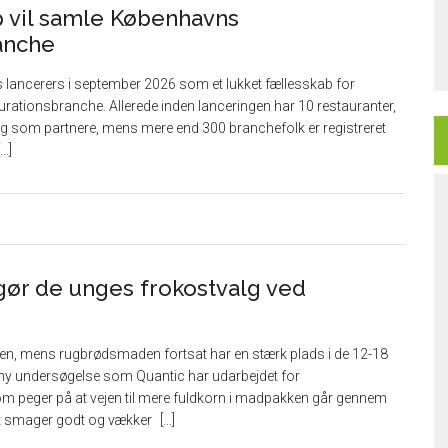
vil samle Københavns
anche
ancerers i september 2026 som et lukket fællesskab for
rationsbranche. Allerede inden lanceringen har 10 restauranter,
 sig som partnere, mens mere end 300 branchefolk er registreret
gør de unges frokostvalg ved
ten, mens rugbrødsmaden fortsat har en stærk plads i de 12-18
n ny undersøgelse som Quantic har udarbejdet for
m peger på at vejen til mere fuldkorn i madpakken går gennem
t smager godt og vækker