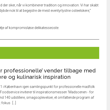
d der sker, når vi kombinerer tradition og innovation. Vi har skabt
de nok til at begejstre de mest eventyrlystne osteelskere,”
efølje af kompromisløse delikatesseoste.
r professionelle’ vender tilbage med
ere og kulinarisk inspiration
P1 i København igen samlingspunkt for professionelle madfolk
a Foodservice inviterer til inspirationsmessen 'Madscenen - for
end 140 udstillere, smagsoplevelser, et omfattende program af
t fokus