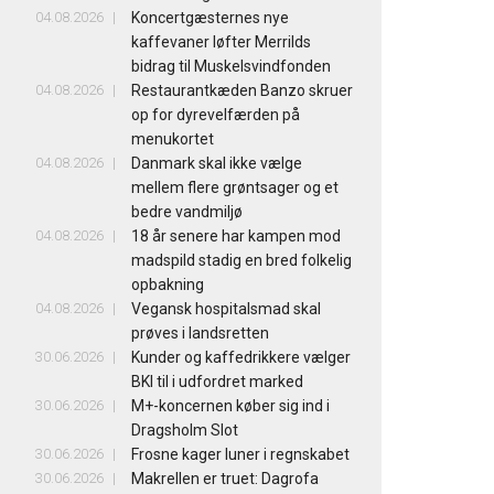
04.08.2026
Koncertgæsternes nye
kaffevaner løfter Merrilds
bidrag til Muskelsvindfonden
04.08.2026
Restaurantkæden Banzo skruer
op for dyrevelfærden på
menukortet
04.08.2026
Danmark skal ikke vælge
mellem flere grøntsager og et
bedre vandmiljø
04.08.2026
18 år senere har kampen mod
madspild stadig en bred folkelig
opbakning
04.08.2026
Vegansk hospitalsmad skal
prøves i landsretten
30.06.2026
Kunder og kaffedrikkere vælger
BKI til i udfordret marked
30.06.2026
M+-koncernen køber sig ind i
Dragsholm Slot
30.06.2026
Frosne kager luner i regnskabet
30.06.2026
Makrellen er truet: Dagrofa