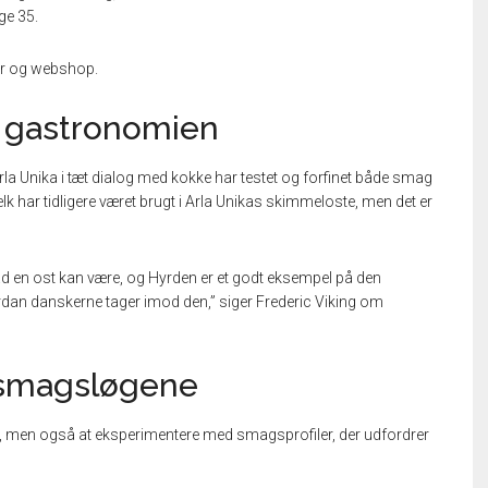
uge 35.
ker og webshop.
d gastronomien
 Arla Unika i tæt dialog med kokke har testet og forfinet både smag
ar tidligere været brugt i Arla Unikas skimmeloste, men det er
vad en ost kan være, og Hyrden er et godt eksempel på den
vordan danskerne tager imod den,” siger Frederic Viking om
e smagsløgene
te, men også at eksperimentere med smagsprofiler, der udfordrer