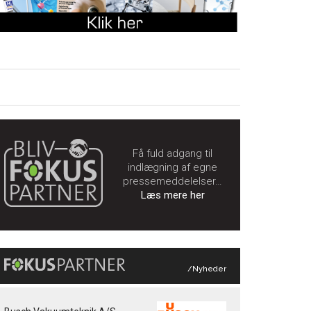
Få fuld adgang til
indlægning af egne
pressemeddelelser…
Læs mere her
/Nyheder