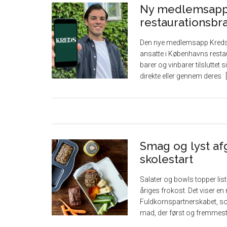
Ny medlemsapp 
restaurationsbr
Den nye medlemsapp Kreds l
ansatte i Københavns restau
barer og vinbarer tilsluttet
direkte eller gennem deres
Smag og lyst af
skolestart
Salater og bowls topper lis
åriges frokost. Det viser e
Fuldkornspartnerskabet, so
mad, der først og fremmes