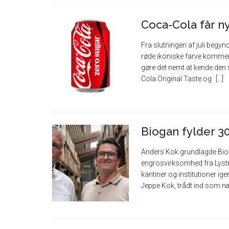
Coca-Cola får ny
Fra slutningen af juli begyn
røde ikoniske farve kommer t
gøre det nemt at kende den
Cola Original Taste og
Biogan fylder 30
Anders Kok grundlagde Bioga
engrosvirksomhed fra Lystr
kantiner og institutioner i
Jeppe Kok, trådt ind som 