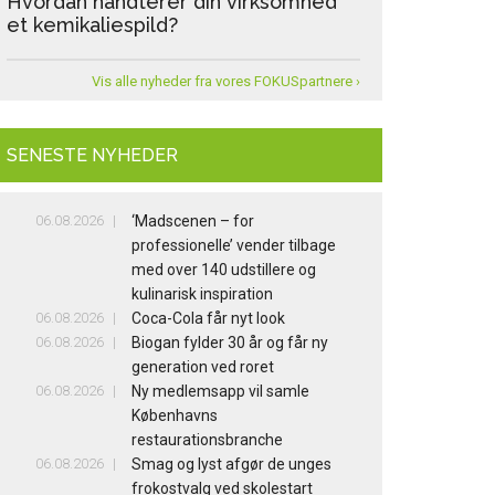
Hvordan håndterer din virksomhed
et kemikaliespild?
Vis alle nyheder fra vores FOKUSpartnere ›
SENESTE NYHEDER
06.08.2026
‘Madscenen – for
professionelle’ vender tilbage
med over 140 udstillere og
kulinarisk inspiration
06.08.2026
Coca-Cola får nyt look
06.08.2026
Biogan fylder 30 år og får ny
generation ved roret
06.08.2026
Ny medlemsapp vil samle
Københavns
restaurationsbranche
06.08.2026
Smag og lyst afgør de unges
frokostvalg ved skolestart