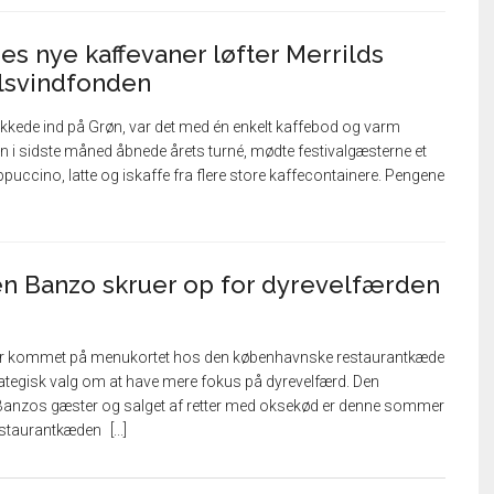
s nye kaffevaner løfter Merrilds
elsvindfonden
rykkede ind på Grøn, var det med én enkelt kaffebod og varm
øn i sidste måned åbnede årets turné, mødte festivalgæsterne et
puccino, latte og iskaffe fra flere store kaffecontainere. Pengene
n Banzo skruer op for dyrevelfærden
r kommet på menukortet hos den københavnske restaurantkæde
ategisk valg om at have mere fokus på dyrevelfærd. Den
Banzos gæster og salget af retter med oksekød er denne sommer
estaurantkæden