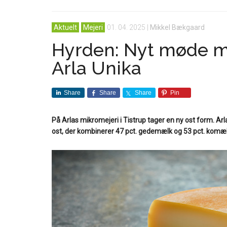
Aktuelt
Mejeri
01. 04. 2025
|
Mikkel Bækgaard
Hyrden: Nyt møde m
Arla Unika
Share
Share
Share
Pin
På Arlas mikromejeri i Tistrup tager en ny ost form. 
ost, der kombinerer 47 pct. gedemælk og 53 pct. komæl