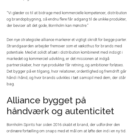
“Vi glæder os til at bidrage med kommercielle kompetencer, distribution
og brandopbygning, så endnu flere får adgang til de unikke produkter,
der beviser alt det gode, Bornholm kan mønstre.”
Den nye strategiske alliance markerer et vigtigt skridt for begge parter.
Strandgaarden arbejder fremover som et væksthus for brands med
potentiale. Med et solidt afsæt i distribution kombineret med indsigt i
markedet og kommerciel udvikling, er det missionen at indgå
partnerskaber, hvor nye produkter får retning, og ambitioner forløses.
Det bygger på en tilgang, hvor relationer, ordentlighed og fremdrift går
hånd i hånd, og hvor brands udvikles i tæt samspil med dem, der står
bag.
Alliance bygget på
håndværk og autenticitet
Bornholm Spirits har siden 2016 skabt et brand, der udfordrer den
ordinære fortælling om snaps med et mål om at løfte den ind i en ny tid.