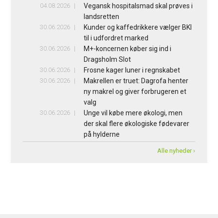
04.08.2026
Vegansk hospitalsmad skal prøves i
landsretten
30.06.2026
Kunder og kaffedrikkere vælger BKI
til i udfordret marked
30.06.2026
M+-koncernen køber sig ind i
Dragsholm Slot
30.06.2026
Frosne kager luner i regnskabet
30.06.2026
Makrellen er truet: Dagrofa henter
ny makrel og giver forbrugeren et
valg
30.06.2026
Unge vil købe mere økologi, men
der skal flere økologiske fødevarer
på hylderne
Alle nyheder ›