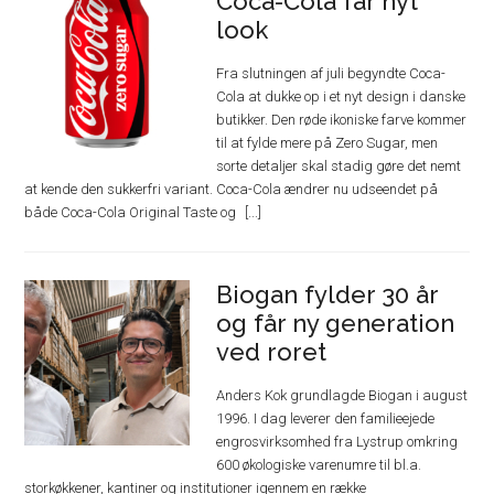
Coca-Cola får nyt
look
Fra slutningen af juli begyndte Coca-
Cola at dukke op i et nyt design i danske
butikker. Den røde ikoniske farve kommer
til at fylde mere på Zero Sugar, men
sorte detaljer skal stadig gøre det nemt
at kende den sukkerfri variant. Coca-Cola ændrer nu udseendet på
både Coca-Cola Original Taste og
Biogan fylder 30 år
og får ny generation
ved roret
Anders Kok grundlagde Biogan i august
1996. I dag leverer den familieejede
engrosvirksomhed fra Lystrup omkring
600 økologiske varenumre til bl.a.
storkøkkener, kantiner og institutioner igennem en række