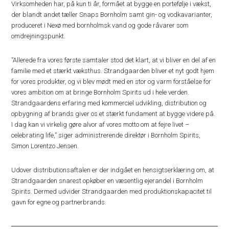
Virksomheden har, på kun ti år, formået at bygge en portefølje i vækst,
der blandt andet tæller Snaps Bornholm samt gin- og vodkavarianter,
produceret i Nexø med bornholmsk vand og gode råvarer som
omdrejningspunkt.
”Allerede fra vores første samtaler stod det klart, at vi bliver en del af en
familie med et stærkt væksthus. Strandgaarden bliver et nyt godt hjem
for vores produkter, og vi blev mødt med en stor og varm forståelse for
vores ambition om at bringe Bornholm Spirits ud i hele verden.
Strandgaardens erfaring med kommerciel udvikling, distribution og
opbygning af brands giver os et stærkt fundament at bygge videre på.
I dag kan vi virkelig gøre alvor af vores motto om at fejre livet –
celebrating life,” siger administrerende direktør i Bornholm Spirits,
Simon Lorentzo Jensen.
Udover distributionsaftalen er der indgået en hensigtserklæring om, at
Strandgaarden snarest opkøber en væsentlig ejerandel i Bornholm
Spirits. Dermed udvider Strandgaarden med produktionskapacitet til
gavn for egne og partnerbrands.