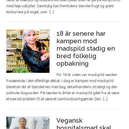
med høje udbytter. Samtidig kan fremtidens danske frugt og grønt
konkurrere på noget, som
18 år senere har
kampen mod
madspild stadig en
bred folkelig
opbakning
For 18 år siden var madspild næsten
fraværende i den offentlige debat. I dag er kampen mod madspild
blevet en del af danskernes hverdag, detailhandlens strategi og den
politiske dagsorden. På næsten to årtier er madspild gået fra at være
et overset problem til at være et samfundsanliggende. Den
Vegansk
hospitalsmad skal