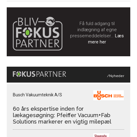
Få fuld adgang til
indlægning af egne
pressemeddelelser…
Læs
mere her
/Nyheder
Busch Vakuumteknik A/S
60 års ekspertise inden for
lækagesøgning: Pfeiffer Vacuum+Fab
Solutions markerer en vigtig milepæl