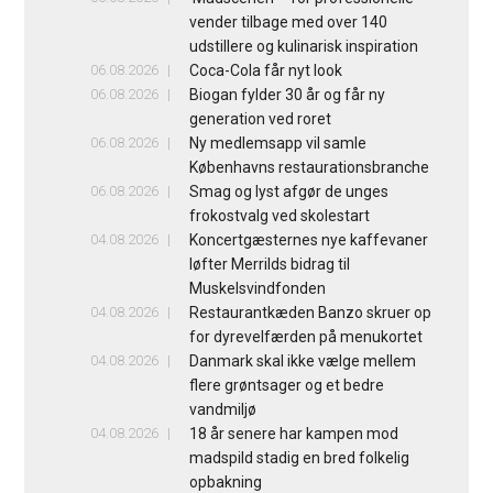
vender tilbage med over 140
udstillere og kulinarisk inspiration
06.08.2026
Coca-Cola får nyt look
06.08.2026
Biogan fylder 30 år og får ny
generation ved roret
06.08.2026
Ny medlemsapp vil samle
Københavns restaurationsbranche
06.08.2026
Smag og lyst afgør de unges
frokostvalg ved skolestart
04.08.2026
Koncertgæsternes nye kaffevaner
løfter Merrilds bidrag til
Muskelsvindfonden
04.08.2026
Restaurantkæden Banzo skruer op
for dyrevelfærden på menukortet
04.08.2026
Danmark skal ikke vælge mellem
flere grøntsager og et bedre
vandmiljø
04.08.2026
18 år senere har kampen mod
madspild stadig en bred folkelig
opbakning