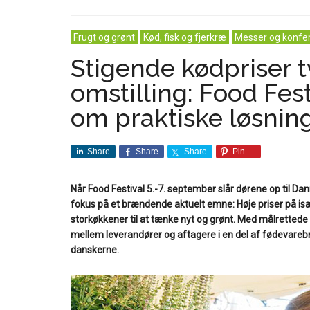
Frugt og grønt
Kød, fisk og fjerkræ
Messer og konfe
Stigende kødpriser tv
omstilling: Food Fes
om praktiske løsnin
Share
Share
Share
Pin
Når Food Festival 5.-7. september slår dørene op til D
fokus på et brændende aktuelt emne: Høje priser på isæ
storkøkkener til at tænke nyt og grønt. Med målrette
mellem leverandører og aftagere i en del af fødevarebra
danskerne.