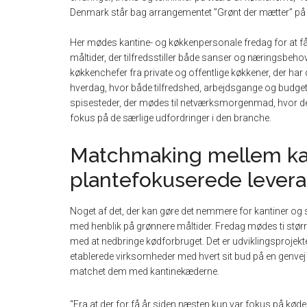
Denmark står bag arrangementet ”Grønt der mætter” på 
Her mødes kantine- og køkkenpersonale fredag for at få 
måltider, der tilfredsstiller både sanser og næringsbe
køkkenchefer fra private og offentlige køkkener, der har de
hverdag, hvor både tilfredshed, arbejdsgange og budgett
spisesteder, der mødes til netværksmorgenmad, hvor de
fokus på de særlige udfordringer i den branche.
Matchmaking mellem ka
plantefokuserede lever
Noget af det, der kan gøre det nemmere for kantiner og s
med henblik på grønnere måltider. Fredag mødes ti stør
med at nedbringe kødforbruget. Det er udviklingsprojekt
etablerede virksomheder med hvert sit bud på en genvej t
matchet dem med kantinekæderne.
“Fra at der for få år siden næsten kun var fokus på kødef