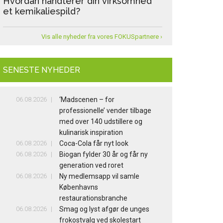
Hvordan håndterer din virksomhed
et kemikaliespild?
Vis alle nyheder fra vores FOKUSpartnere ›
SENESTE NYHEDER
06.08.2026
‘Madscenen – for
professionelle’ vender tilbage
med over 140 udstillere og
kulinarisk inspiration
06.08.2026
Coca-Cola får nyt look
06.08.2026
Biogan fylder 30 år og får ny
generation ved roret
06.08.2026
Ny medlemsapp vil samle
Københavns
restaurationsbranche
06.08.2026
Smag og lyst afgør de unges
frokostvalg ved skolestart