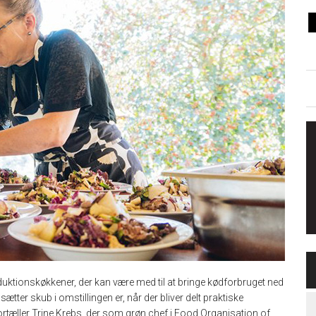
duktionskøkkener, der kan være med til at bringe kødforbruget ned
sætter skub i omstillingen er, når der bliver delt praktiske
 fortæller Trine Krebs, der som grøn chef i Food Organisation of