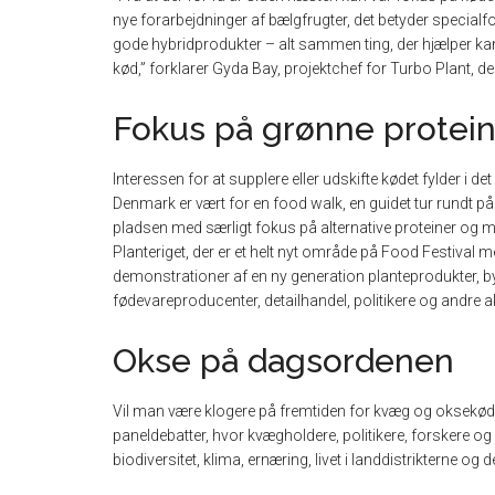
nye forarbejdninger af bælgfrugter, det betyder specialf
gode hybridprodukter – alt sammen ting, der hjælper ka
kød,” forklarer Gyda Bay, projektchef for Turbo Plant, der
Fokus på grønne protein
Interessen for at supplere eller udskifte kødet fylder i d
Denmark er vært for en food walk, en guidet tur rundt 
pladsen med særligt fokus på alternative proteiner og ma
Planteriget, der er et helt nyt område på Food Festival
demonstrationer af en ny generation planteprodukter, b
fødevareproducenter, detailhandel, politikere og andre 
Okse på dagsordenen
Vil man være klogere på fremtiden for kvæg og oksekød
paneldebatter, hvor kvægholdere, politikere, forskere og
biodiversitet, klima, ernæring, livet i landdistrikterne 