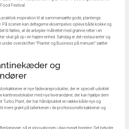
Food Festival.
praktisk inspiration til at sammensætte gode, planterige
hov. På scenen kan deltagerne eksempelvis opleve både kokke og
t til fælles, at de arbejder målrettet med grønne retter i en
er skal gå op i en højere enhed. Søndag er det restauranter og
 under overskriften “Planter og Business på menuen” sætter
ntinekæder og
andører
torkøkkener er nye fødevareprodukter, der er specielt udviklet
re kantineselskaber med nye leverandører, der kan hjælpe dem
et Turbo Plant, der har håndplukket en række både nye og
il mere grønt på tallerkenen i de professionelle køkkener og
terligninger, så er innovationen i dag meget bredere. Det betyder