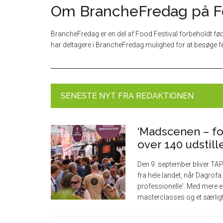
Om BrancheFredag på Fo
BrancheFredag er en del af Food Festival forbeholdt f
har deltagere i BrancheFredag mulighed for at besøge fes
SENESTE NYT FRA REDAKTIONEN
‘Madscenen – fo
over 140 udstill
Den 9. september bliver TA
fra hele landet, når Dagrof
professionelle'. Med mere 
masterclasses og et særlig