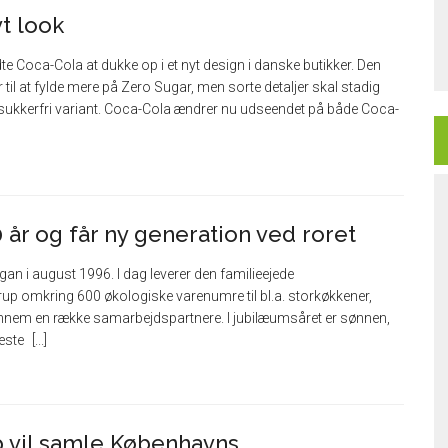
t look
dte Coca-Cola at dukke op i et nyt design i danske butikker. Den
il at fylde mere på Zero Sugar, men sorte detaljer skal stadig
 sukkerfri variant. Coca-Cola ændrer nu udseendet på både Coca-
 år og får ny generation ved roret
n i august 1996. I dag leverer den familieejede
up omkring 600 økologiske varenumre til bl.a. storkøkkener,
gennem en række samarbejdspartnere. I jubilæumsåret er sønnen,
næste
vil samle Københavns