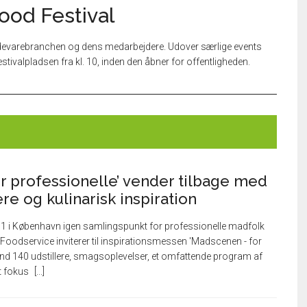
od Festival
ødevarebranchen og dens medarbejdere. Udover særlige events
tivalpladsen fra kl. 10, inden den åbner for offentligheden.
r professionelle’ vender tilbage med
ere og kulinarisk inspiration
P1 i København igen samlingspunkt for professionelle madfolk
a Foodservice inviterer til inspirationsmessen 'Madscenen - for
end 140 udstillere, smagsoplevelser, et omfattende program af
t fokus