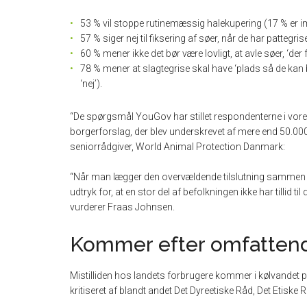
53 % vil stoppe rutinemæssig halekupering (17 % er 
57 % siger nej til fiksering af søer, når de har pattegrise
60 % mener ikke det bør være lovligt, at avle søer, ‘der 
78 % mener at slagtegrise skal have ‘plads så de kan b
‘nej’).
“De spørgsmål YouGov har stillet respondenterne i vore
borgerforslag, der blev underskrevet af mere end 50.000 
seniorrådgiver, World Animal Protection Danmark:
“Når man lægger den overvældende tilslutning sammen 
udtryk for, at en stor del af befolkningen ikke har tillid 
vurderer Fraas Johnsen.
Kommer efter omfattende
Mistilliden hos landets forbrugere kommer i kølvandet på
kritiseret af blandt andet Det Dyreetiske Råd, Det Etis