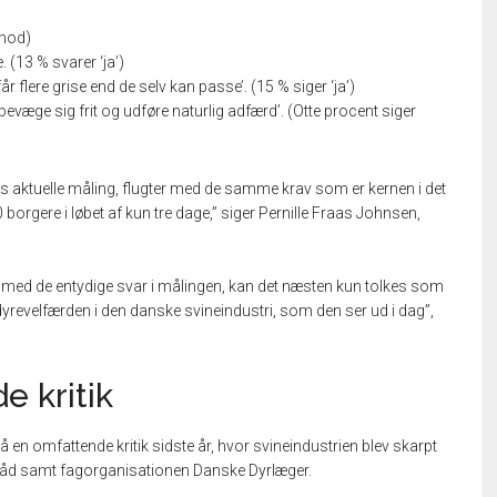
imod)
. (13 % svarer ‘ja’)
får flere grise end de selv kan passe’. (15 % siger ‘ja’)
evæge sig frit og udføre naturlig adfærd’. (Otte procent siger
s aktuelle måling, flugter med de samme krav som er kernen i det
borgere i løbet af kun tre dage,” siger Pernille Fraas Johnsen,
med de entydige svar i målingen, kan det næsten kun tolkes som
til dyrevelfærden i den danske svineindustri, som den ser ud i dag”,
 kritik
 en omfattende kritik sidste år, hvor svineindustrien blev skarpt
ke Råd samt fagorganisationen Danske Dyrlæger.