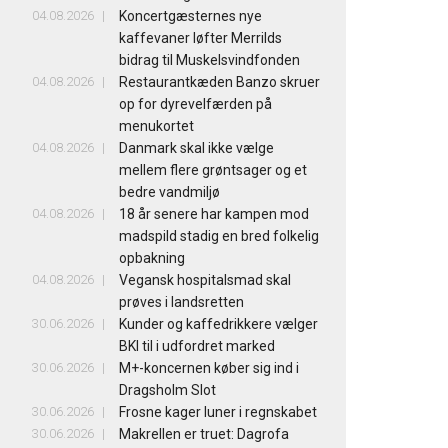
04.08.2026
Koncertgæsternes nye
kaffevaner løfter Merrilds
bidrag til Muskelsvindfonden
04.08.2026
Restaurantkæden Banzo skruer
op for dyrevelfærden på
menukortet
04.08.2026
Danmark skal ikke vælge
mellem flere grøntsager og et
bedre vandmiljø
04.08.2026
18 år senere har kampen mod
madspild stadig en bred folkelig
opbakning
04.08.2026
Vegansk hospitalsmad skal
prøves i landsretten
30.06.2026
Kunder og kaffedrikkere vælger
BKI til i udfordret marked
30.06.2026
M+-koncernen køber sig ind i
Dragsholm Slot
30.06.2026
Frosne kager luner i regnskabet
30.06.2026
Makrellen er truet: Dagrofa