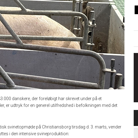
83.000 danskere, der foreløbigt har skrevet under på et
 er udtryk for en generel utilfredshed i befolkningen med det
tisk svinetopmøde på Christiansborg tirsdag d. 3. marts, vender
nyttes i den intensive svineproduktion: