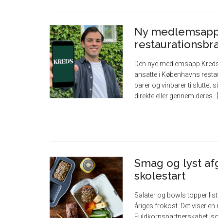
Ny medlemsapp 
restaurationsbr
Den nye medlemsapp Kreds l
ansatte i Københavns restau
barer og vinbarer tilsluttet
direkte eller gennem deres
Smag og lyst af
skolestart
Salater og bowls topper lis
åriges frokost. Det viser e
Fuldkornspartnerskabet, so