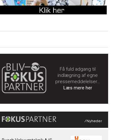
Få fuld adgang til
indlægning af egne
pressemeddelelser…
Læs mere her
/Nyheder