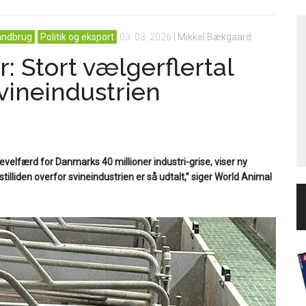
andbrug
Politik og eksport
03. 03. 2026
|
Mikkel Bækgaard
: Stort vælgerflertal
ineindustrien
evelfærd for Danmarks 40 millioner industri-grise, viser ny
illiden overfor svineindustrien er så udtalt,” siger World Animal