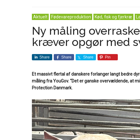
Aktuelt
Fødevareproduktion
Kød, fisk og fjerkræ
L
Ny måling overrasker
kræver opgør med sv
Share
Share
Share
Pin
Et massivt flertal af danskere forlanger langt bedre dyr
måling fra YouGov. “Det er ganske overvældende, at mist
Protection Danmark.