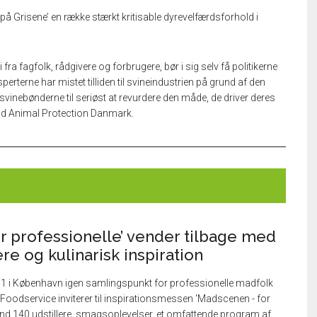
risene’ en række stærkt kritisable dyrevelfærdsforhold i
ra fagfolk, rådgivere og forbrugere, bør i sig selv få politikerne
perterne har mistet tilliden til svineindustrien på grund af den
inebønderne til seriøst at revurdere den måde, de driver deres
rld Animal Protection Danmark.
r professionelle’ vender tilbage med
ere og kulinarisk inspiration
P1 i København igen samlingspunkt for professionelle madfolk
a Foodservice inviterer til inspirationsmessen 'Madscenen - for
end 140 udstillere, smagsoplevelser, et omfattende program af