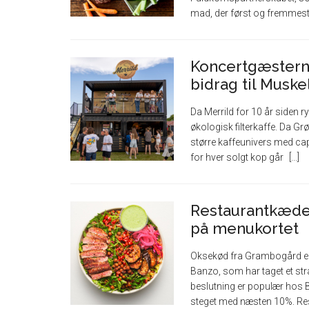
mad, der først og fremmes
Koncertgæsterne
bidrag til Musk
Da Merrild for 10 år siden 
økologisk filterkaffe. Da Gr
større kaffeunivers med cap
for hver solgt kop går
Restaurantkæde
på menukortet
Oksekød fra Grambogård e
Banzo, som har taget et str
beslutning er populær hos 
steget med næsten 10%. R