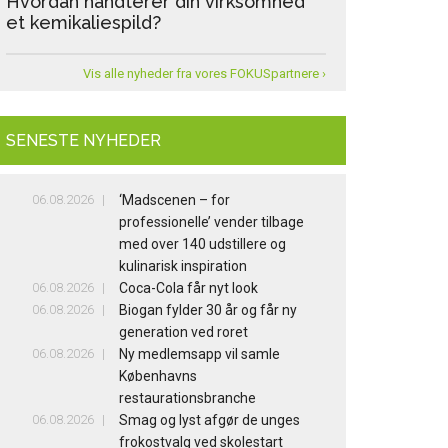
Hvordan håndterer din virksomhed
et kemikaliespild?
Vis alle nyheder fra vores FOKUSpartnere ›
SENESTE NYHEDER
06.08.2026
‘Madscenen – for
professionelle’ vender tilbage
med over 140 udstillere og
kulinarisk inspiration
06.08.2026
Coca-Cola får nyt look
06.08.2026
Biogan fylder 30 år og får ny
generation ved roret
06.08.2026
Ny medlemsapp vil samle
Københavns
restaurationsbranche
06.08.2026
Smag og lyst afgør de unges
frokostvalg ved skolestart