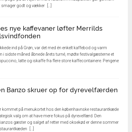
t smager godt og vækker
s nye kaffevaner løfter Merrilds
elsvindfonden
rykkede ind på Grøn, var det med én enkelt kaffebod og varm
øn i sidste måned åbnede årets turné, mødte festivalgæsterne et
puccino, latte og iskaffe fra flere store kaffecontainere. Pengene
n Banzo skruer op for dyrevelfærden
r kommet på menukortet hos den københavnske restaurantkæde
ategisk valg om at have mere fokus på dyrevelfærd. Den
Banzos gæster og salget af retter med oksekød er denne sommer
estaurantkæden