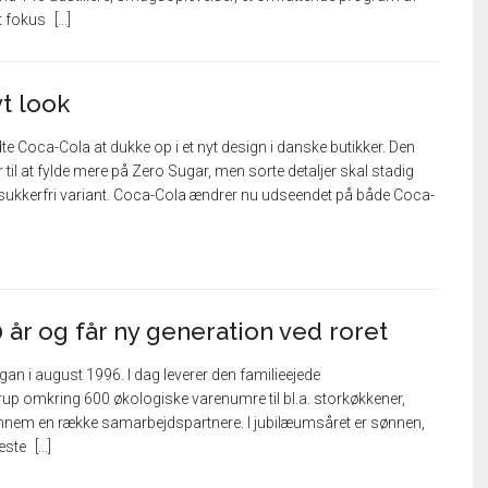
t fokus
t look
dte Coca-Cola at dukke op i et nyt design i danske butikker. Den
il at fylde mere på Zero Sugar, men sorte detaljer skal stadig
 sukkerfri variant. Coca-Cola ændrer nu udseendet på både Coca-
 år og får ny generation ved roret
n i august 1996. I dag leverer den familieejede
up omkring 600 økologiske varenumre til bl.a. storkøkkener,
gennem en række samarbejdspartnere. I jubilæumsåret er sønnen,
næste