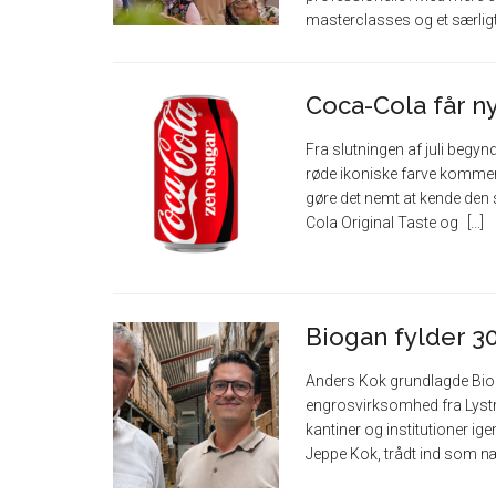
masterclasses og et særlig
Coca-Cola får ny
Fra slutningen af juli begyn
røde ikoniske farve kommer t
gøre det nemt at kende den
Cola Original Taste og
Biogan fylder 30
Anders Kok grundlagde Bioga
engrosvirksomhed fra Lystr
kantiner og institutioner i
Jeppe Kok, trådt ind som 