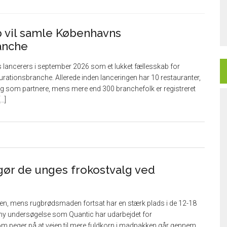
vil samle Københavns
anche
ancerers i september 2026 som et lukket fællesskab for
rationsbranche. Allerede inden lanceringen har 10 restauranter,
 sig som partnere, mens mere end 300 branchefolk er registreret
gør de unges frokostvalg ved
ten, mens rugbrødsmaden fortsat har en stærk plads i de 12-18
n ny undersøgelse som Quantic har udarbejdet for
m peger på at vejen til mere fuldkorn i madpakken går gennem