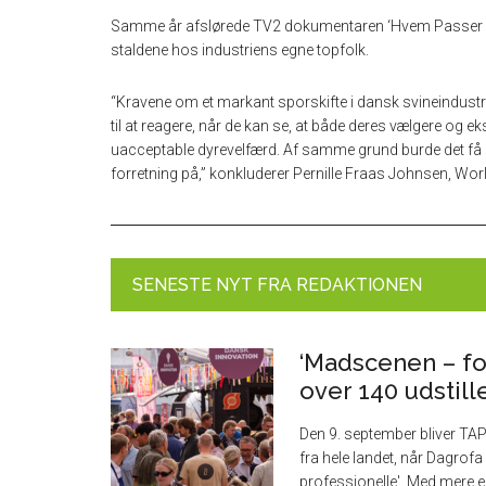
Samme år afslørede TV2 dokumentaren ‘Hvem Passer på G
staldene hos industriens egne topfolk.
“Kravene om et markant sporskifte i dansk svineindustri f
til at reagere, når de kan se, at både deres vælgere og eks
uacceptable dyrevelfærd. Af samme grund burde det få sv
forretning på,” konkluderer Pernille Fraas Johnsen, Wo
SENESTE NYT FRA REDAKTIONEN
‘Madscenen – fo
over 140 udstill
Den 9. september bliver TA
fra hele landet, når Dagrof
professionelle'. Med mere 