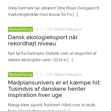
Orkla Danmark har udnævnt Stine Bruun Overgaard til
marketingdirektør med ansvar for Fo [...]
Markedsføring
09. 12. 2025
|
Mikkel Bækgaard
Dansk økologieksport når
rekordhøjt niveau
Nye tal fra Danmarks Statistik viser, at eksporten af
danske økologiske varer i 2024 st [...]
Markedsføring
27. 11. 2025
|
Mikkel Bækgaard
Madplansunivers er et kæmpe hit:
Tusindvis af danskere henter
inspiration hver uge
Mange kløer sig nok frustreret i håret over at skulle