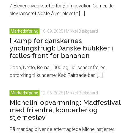
7-Elevens iværksætterforløb Innovation Corner, der
blev lanceret sidste år, er blevet t [...]
Markedsføring
18. 09. 2025
|
Mikkel Bækgaard
I kamp for danskernes
yndlingsfrugt: Danske butikker i
fælles front for bananen
Coop, Netto, Rema 1000 og Lidl sender fælles
opfordring til kunderne: Køb Fairtrade-ban [...]
Markedsføring
12. 06. 2025
|
Mikkel Bækgaard
Michelin-opvarmning: Madfestival
med fri entré, koncerter og
stjernestøv
På mandag bliver de eftertragtede Michelinstjerner