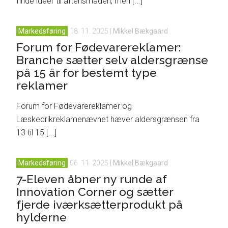
finde idéer til aftensmaden, men [...]
Markedsføring
18. 11. 2025
|
Mikkel Bækgaard
Forum for Fødevarereklamer:
Branche sætter selv aldersgrænse
på 15 år for bestemt type
reklamer
Forum for Fødevarereklamer og
Læskedrikreklamenævnet hæver aldersgrænsen fra
13 til 15 [...]
Markedsføring
06. 11. 2025
|
Mikkel Bækgaard
7-Eleven åbner ny runde af
Innovation Corner og sætter
fjerde iværksætterprodukt på
hylderne