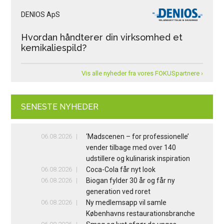
DENIOS ApS
Hvordan håndterer din virksomhed et
kemikaliespild?
Vis alle nyheder fra vores FOKUSpartnere ›
SENESTE NYHEDER
06.08.2026
‘Madscenen – for professionelle’
vender tilbage med over 140
udstillere og kulinarisk inspiration
06.08.2026
Coca-Cola får nyt look
06.08.2026
Biogan fylder 30 år og får ny
generation ved roret
06.08.2026
Ny medlemsapp vil samle
Københavns restaurationsbranche