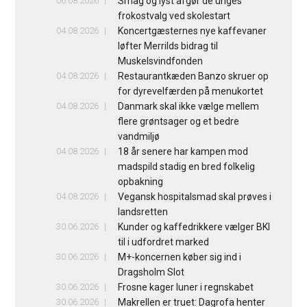
06.08.2026
Smag og lyst afgør de unges
frokostvalg ved skolestart
04.08.2026
Koncertgæsternes nye kaffevaner
løfter Merrilds bidrag til
Muskelsvindfonden
04.08.2026
Restaurantkæden Banzo skruer op
for dyrevelfærden på menukortet
04.08.2026
Danmark skal ikke vælge mellem
flere grøntsager og et bedre
vandmiljø
04.08.2026
18 år senere har kampen mod
madspild stadig en bred folkelig
opbakning
04.08.2026
Vegansk hospitalsmad skal prøves i
landsretten
30.06.2026
Kunder og kaffedrikkere vælger BKI
til i udfordret marked
30.06.2026
M+-koncernen køber sig ind i
Dragsholm Slot
30.06.2026
Frosne kager luner i regnskabet
30.06.2026
Makrellen er truet: Dagrofa henter