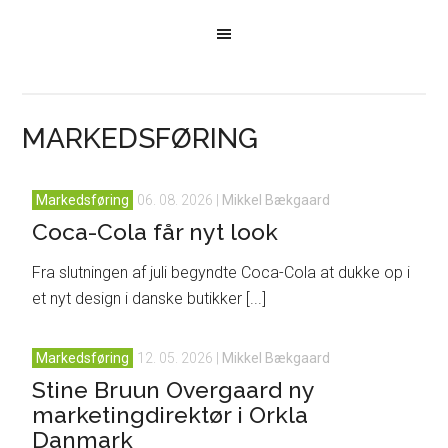
MARKEDSFØRING
Markedsføring
06. 08. 2026
|
Mikkel Bækgaard
Coca-Cola får nyt look
Fra slutningen af juli begyndte Coca-Cola at dukke op i
et nyt design i danske butikker [...]
Markedsføring
12. 05. 2026
|
Mikkel Bækgaard
Stine Bruun Overgaard ny
marketingdirektør i Orkla
Danmark