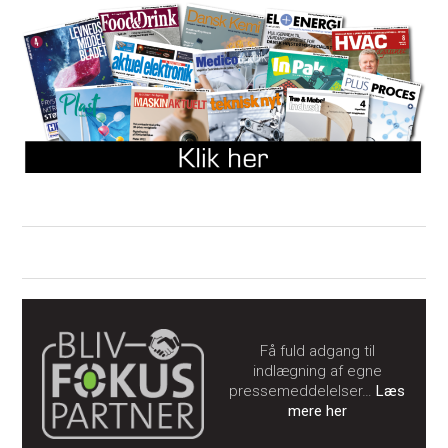
Få fuld adgang til
indlægning af egne
pressemeddelelser…
Læs
mere her