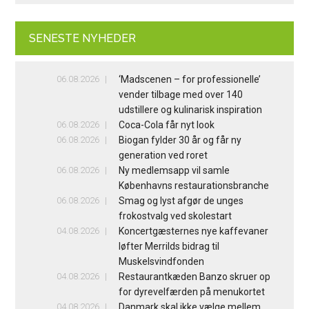
SENESTE NYHEDER
06.08.2026
‘Madscenen – for professionelle’
vender tilbage med over 140
udstillere og kulinarisk inspiration
06.08.2026
Coca-Cola får nyt look
06.08.2026
Biogan fylder 30 år og får ny
generation ved roret
06.08.2026
Ny medlemsapp vil samle
Københavns restaurationsbranche
06.08.2026
Smag og lyst afgør de unges
frokostvalg ved skolestart
04.08.2026
Koncertgæsternes nye kaffevaner
løfter Merrilds bidrag til
Muskelsvindfonden
04.08.2026
Restaurantkæden Banzo skruer op
for dyrevelfærden på menukortet
04.08.2026
Danmark skal ikke vælge mellem