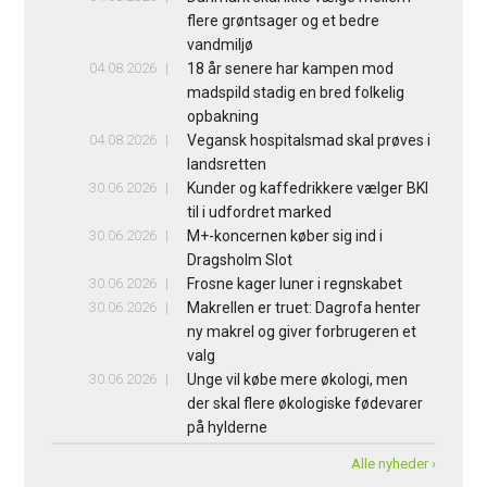
flere grøntsager og et bedre
vandmiljø
04.08.2026
18 år senere har kampen mod
madspild stadig en bred folkelig
opbakning
04.08.2026
Vegansk hospitalsmad skal prøves i
landsretten
30.06.2026
Kunder og kaffedrikkere vælger BKI
til i udfordret marked
30.06.2026
M+-koncernen køber sig ind i
Dragsholm Slot
30.06.2026
Frosne kager luner i regnskabet
30.06.2026
Makrellen er truet: Dagrofa henter
ny makrel og giver forbrugeren et
valg
30.06.2026
Unge vil købe mere økologi, men
der skal flere økologiske fødevarer
på hylderne
Alle nyheder ›