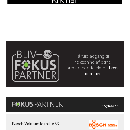
Få fuld adgang til
indlægning af egne
pressemeddelelser…
Læs
mere her
/Nyheder
Busch Vakuumteknik A/S