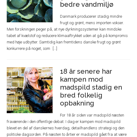
bedre vandmiljø
Danmark producerer stadig mindre
frugt og grønt, mens importen vokser.
Men forskningen peger på, at nye dyrkningssystemer kan mindske
tabet af kvælstof og reducere klimaaftrykket uden at gå på kompromis
med høje udbytter. Samtidig kan fremtidens danske frugt og grønt
konkurrere på noget, som
18 år senere har
kampen mod
madspild stadig en
bred folkelig
opbakning
For 18 år siden var madspild næsten
fraværende i den offentlige debat. I dag er kampen mod madspild
blevet en del af danskernes hverdag, detailhandlens strategi og den
politiske dagsorden. På næsten to årtier er madspild gået fra at være