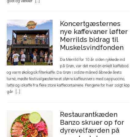
godt og vækker
Koncertgæsternes
nye kaffevaner løfter
Merrilds bidrag til
Muskelsvindfonden
Da Merrild for 10 år siden rykkede ind
på Grøn, var det med én enkelt kaffebod
og varm økologisk filterkaffe. Da Grøn i sidste måned åbnede årets
turné, mødte festivalgæsterne et større kaffeunivers med cappuccino,
latte og iskaffe fra flere store kaffecontainere. Pengene for hver solgt kop
går
Restaurantkæden
Banzo skruer op for
dyrevelfærden på