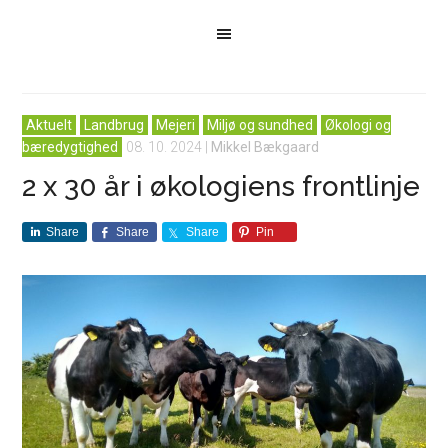
Aktuelt
Landbrug
Mejeri
Miljø og sundhed
Økologi og
bæredygtighed
08. 10. 2024
|
Mikkel Bækgaard
2 x 30 år i økologiens frontlinje
Share
Share
Share
Pin