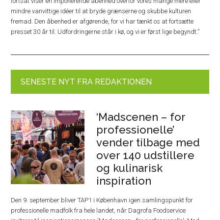
fortsat viser en imponerende åbenhed overfor vores mange mere eller
mindre vanvittige idéer til at bryde grænserne og skubbe kulturen
fremad. Den åbenhed er afgørende, for vi har tænkt os at fortsætte
presset 30 år til. Udfordringerne står i kø, og vi er først lige begyndt.”
SENESTE NYT FRA REDAKTIONEN
‘Madscenen – for
professionelle’
vender tilbage med
over 140 udstillere
og kulinarisk
inspiration
Den 9. september bliver TAP1 i København igen samlingspunkt for
professionelle madfolk fra hele landet, når Dagrofa Foodservice