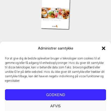
KONTAKT
Administrer samtykke
TechMedia A/S
Naverland 35
For at give dig de bedste oplevelser bruger vi teknologier som cookies til at
DK – 2600 Glostrup
gemme og/eller få adgang til enhedsoplysninger. Hvis du giver dit samtykke
www.techmedia.dk
til disse teknologier, kan vi behandle data som f.eks. browsingadfærd eller
Telefon: +45 43 24 26 28
unikke ID'er på dette websted. Hvis du ikke giver dit samtykke eller trækker dit
samtykke tilbage, kan det have en negativ indvirkning på visse funktioner og
E-mail:
info@techmedia.dk
egenskaber.
Privatlivspolitik
Cookiepolitik
GODKEND
AFVIS