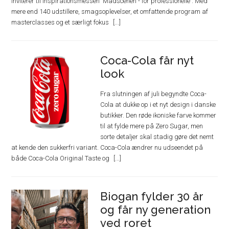
inviterer til inspirationsmessen 'Madscenen - for professionelle'. Med
mere end 140 udstillere, smagsoplevelser, et omfattende program af
masterclasses og et særligt fokus
Coca-Cola får nyt
look
Fra slutningen af juli begyndte Coca-
Cola at dukke op i et nyt design i danske
butikker. Den røde ikoniske farve kommer
til at fylde mere på Zero Sugar, men
sorte detaljer skal stadig gøre det nemt
at kende den sukkerfri variant. Coca-Cola ændrer nu udseendet på
både Coca-Cola Original Taste og
Biogan fylder 30 år
og får ny generation
ved roret