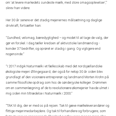
om ‘at levere markedets sundeste mælk, med store smagsoplevelser’,”
skrev han videre.
Her 30 år senere er det stadig mejeriernes målsætning og daglige
drivkraft, fortsætter han:
“Sundhed, velsmag, bæredygtighed – og modet til at tage de valg, der
gør en forskel. I dag tæller kredsen af aktivistiske landmænd og -
kvinder 37 bedrifter, og oprøret er stadig i gang. Og vigtigere end
nogensinde.”
“I 2017 indgik Naturmælk i et fællesskab med det nordsjællandske
økologiske mejeri Øllingegaard, der også for netop 30 år siden blev
grundlagt af den visionære entreprenør og landmand Morten Krohn på
samme filosofiske opdrag som hos de sønderjyske kolleger. Drømmen
om en sammenlægning af de to revolutionære økomejerier havde ulmet i
mig siden min tiltrædelse i Naturmælk i 2000.”
“TAK til dig, der er med os på rejsen. Tak til gæve mælkeleverandører og
flittige mejerimedarbejdere. Og tak til forhandlere og forbrugere, som