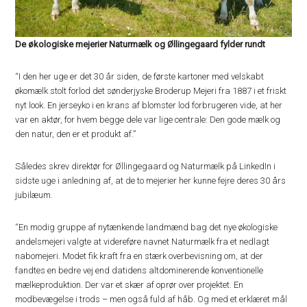
De økologiske mejerier Naturmælk og Øllingegaard fylder rundt
“I den her uge er det 30 år siden, de første kartoner med velskabt
økomælk stolt forlod det sønderjyske Broderup Mejeri fra 1887 i et friskt
nyt look. En jerseyko i en krans af blomster lod forbrugeren vide, at her
var en aktør, for hvem begge dele var lige centrale: Den gode mælk og
den natur, den er et produkt af.”
Således skrev direktør for Øllingegaard og Naturmælk på LinkedIn i
sidste uge i anledning af, at de to mejerier her kunne fejre deres 30 års
jubilæum.
“En modig gruppe af nytænkende landmænd bag det nye økologiske
andelsmejeri valgte at videreføre navnet Naturmælk fra et nedlagt
nabomejeri. Modet fik kraft fra en stærk overbevisning om, at der
fandtes en bedre vej end datidens altdominerende konventionelle
mælkeproduktion. Der var et skær af oprør over projektet. En
modbevægelse i trods – men også fuld af håb. Og med et erklæret mål