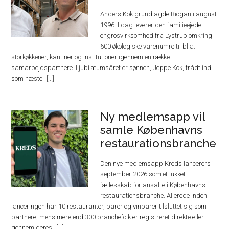
Anders Kok grundlagde Biogan i august
1996. I dag leverer den familieejede
engrosvirksomhed fra Lystrup omkring
600 økologiske varenumre til bl.a.
storkøkkener, kantiner og institutioner igennem en række
samarbejdspartnere. I jubilæumsåret er sønnen, Jeppe Kok, trådt ind
som næste
Ny medlemsapp vil
samle Københavns
restaurationsbranche
Den nye medlemsapp Kreds lancerers i
september 2026 som et lukket
fællesskab for ansatte i Københavns
restaurationsbranche. Allerede inden
lanceringen har 10 restauranter, barer og vinbarer tilsluttet sig som
partnere, mens mere end 300 branchefolk er registreret direkte eller
gennem deres