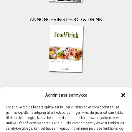
ANNONCERING I FOOD & DRINK
KONTAKT
Administrer samtykke
TechMedia A/S
Naverland 35
For at give dig de bedste oplevelser bruger vi teknologier som cookies til at
DK – 2600 Glostrup
gemme og/eller få adgang til enhedsoplysninger. Hvis du giver dit samtykke
www.techmedia.dk
til disse teknologier, kan vi behandle data som f.eks. browsingadfærd eller
Telefon: +45 43 24 26 28
unikke ID'er på dette websted. Hvis du ikke giver dit samtykke eller trækker dit
samtykke tilbage, kan det have en negativ indvirkning på visse funktioner og
E-mail:
info@techmedia.dk