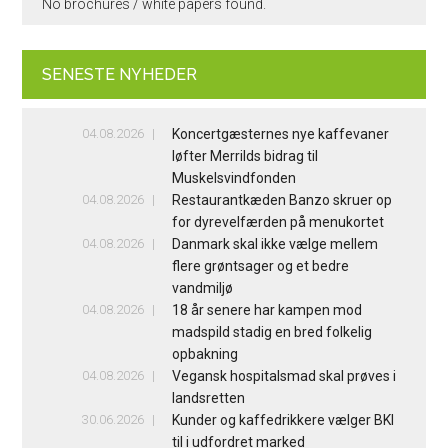
No brochures / white papers found.
SENESTE NYHEDER
04.08.2026
Koncertgæsternes nye kaffevaner
løfter Merrilds bidrag til
Muskelsvindfonden
04.08.2026
Restaurantkæden Banzo skruer op
for dyrevelfærden på menukortet
04.08.2026
Danmark skal ikke vælge mellem
flere grøntsager og et bedre
vandmiljø
04.08.2026
18 år senere har kampen mod
madspild stadig en bred folkelig
opbakning
04.08.2026
Vegansk hospitalsmad skal prøves i
landsretten
30.06.2026
Kunder og kaffedrikkere vælger BKI
til i udfordret marked