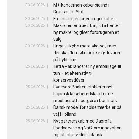
30.06.2026
M+-koncernen køber sig ind i
Dragsholm Slot
30.06.2026
Frosne kager luner i regnskabet
30.06.2026
Makrellen er truet: Dagrofa henter
ny makrel og giver forbrugeren et
valg
30.06.2026
Unge vil købe mere økologi, men
der skal flere økologiske fødevarer
på hylderne
25.06.2026
Tetra Pak lancerer ny emballage til
tun – et alternativ til
konservesdåser
25.06.2026
FødevareBanken etablerer nyt
logistisk kriseberedskab for de
mest udsatte borgere i Danmark
25.06.2026
Dansk model for spisemærke er på
vej i Holland
25.06.2026
Nyt partnerskab med Dagrofa
Foodservice og NaCl om innovation
og talentudvikling i dansk