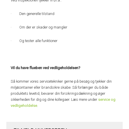
Ved inspektionen tjekker vi bl.a.:
· Den generelle tilstand
· Om der er skader og mangler
· Og tester alle funktioner
Vil du have flueben ved vedligeholdelsen?
Så kommer vores servicetekniker gerne på besøg og tjekker din
miljøcontainer eller brandsikre skabe. Så forlænger du både
produktets levetid, bevarer din forsikringsdækning og øger
sikkerheden for dig og dine kollegaer. Læs mere under
service og
vedligeholdelse
.