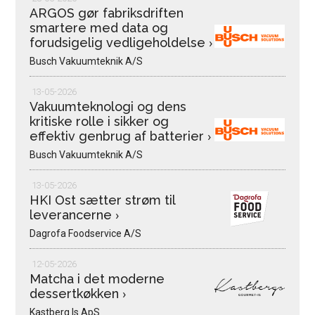
ARGOS gør fabriksdriften
smartere med data og
forudsigelig vedligeholdelse
›
Busch Vakuumteknik A/S
13-05-2026
Vakuumteknologi og dens
kritiske rolle i sikker og
effektiv genbrug af batterier
›
Busch Vakuumteknik A/S
13-05-2026
HKI Ost sætter strøm til
leverancerne
›
Dagrofa Foodservice A/S
12-05-2026
Matcha i det moderne
dessertkøkken
›
Kastberg Is ApS