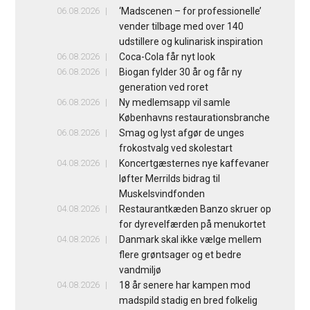
06.08.2026
‘Madscenen – for professionelle’
vender tilbage med over 140
udstillere og kulinarisk inspiration
06.08.2026
Coca-Cola får nyt look
06.08.2026
Biogan fylder 30 år og får ny
generation ved roret
06.08.2026
Ny medlemsapp vil samle
Københavns restaurationsbranche
06.08.2026
Smag og lyst afgør de unges
frokostvalg ved skolestart
04.08.2026
Koncertgæsternes nye kaffevaner
løfter Merrilds bidrag til
Muskelsvindfonden
04.08.2026
Restaurantkæden Banzo skruer op
for dyrevelfærden på menukortet
04.08.2026
Danmark skal ikke vælge mellem
flere grøntsager og et bedre
vandmiljø
04.08.2026
18 år senere har kampen mod
madspild stadig en bred folkelig