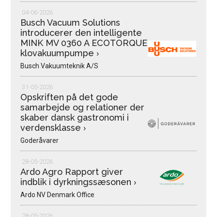
04-06-2026
Busch Vacuum Solutions
introducerer den intelligente
MINK MV 0360 A ECOTORQUE
klovakuumpumpe
›
Busch Vakuumteknik A/S
31-05-2026
Opskriften på det gode
samarbejde og relationer der
skaber dansk gastronomi i
verdensklasse
›
Goderåvarer
28-05-2026
Ardo Agro Rapport giver
indblik i dyrkningssæsonen
›
Ardo NV Denmark Office
28-05-2026