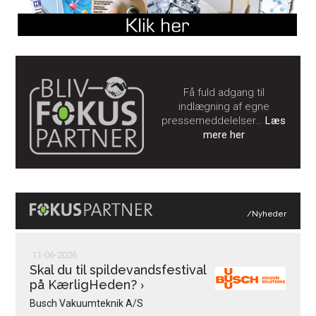
Få fuld adgang til
indlægning af egne
pressemeddelelser…
Læs
mere her
/Nyheder
11-06-2026
Skal du til spildevandsfestival
på KærligHeden?
›
Busch Vakuumteknik A/S