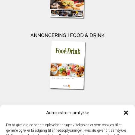
ANNONCERING I FOOD & DRINK
KONTAKT
Administrer samtykke
TechMedia A/S
Naverland 35
For at give dig de bedste oplevelser bruger vi teknologier som cookies til at
DK – 2600 Glostrup
gemme og/eller få adgang til enhedsoplysninger. Hvis du giver dit samtykke
www.techmedia.dk