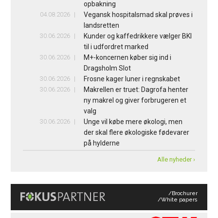
opbakning
04.08.2026
Vegansk hospitalsmad skal prøves i
landsretten
30.06.2026
Kunder og kaffedrikkere vælger BKI
til i udfordret marked
30.06.2026
M+-koncernen køber sig ind i
Dragsholm Slot
30.06.2026
Frosne kager luner i regnskabet
30.06.2026
Makrellen er truet: Dagrofa henter
ny makrel og giver forbrugeren et
valg
30.06.2026
Unge vil købe mere økologi, men
der skal flere økologiske fødevarer
på hylderne
Alle nyheder ›
/Brochurer
/White papers