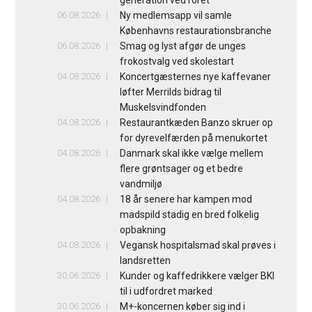
06.08.2026
Ny medlemsapp vil samle
Københavns restaurationsbranche
06.08.2026
Smag og lyst afgør de unges
frokostvalg ved skolestart
04.08.2026
Koncertgæsternes nye kaffevaner
løfter Merrilds bidrag til
Muskelsvindfonden
04.08.2026
Restaurantkæden Banzo skruer op
for dyrevelfærden på menukortet
04.08.2026
Danmark skal ikke vælge mellem
flere grøntsager og et bedre
vandmiljø
04.08.2026
18 år senere har kampen mod
madspild stadig en bred folkelig
opbakning
04.08.2026
Vegansk hospitalsmad skal prøves i
landsretten
30.06.2026
Kunder og kaffedrikkere vælger BKI
til i udfordret marked
30.06.2026
M+-koncernen køber sig ind i