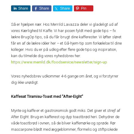
Share
Share
Share
Pin
Så er hjælpen nær. Hos Merrild Lavazza deler vi gladeligt ud af
vores Kærlighed til Kaffe. Vi har posen fyldt med gode tips – fx
lækre BrugOp tips, så du får brugt dine kafferester. Vi løfter sløret
får en af de lækre idéer her – et Gå-hjem-tip som forkælelse til dine
kolleger. Hvis du er på udkig efter flere gode tips og inspiration,
kan du tilmelde dig vores nyhedsbrev her:
https://www.merrild.dk/foodservice/newsletter/sign-up
Vores nyhedsbrev udkommer 4-6 gange om året, og vi forstyrrer
dig ikke unødigt.
Kaffesat Tiramisu-Toast med ”After-Eight”
Mynte og kaffe er et gastronomisk godt miks. Det giver et strejf af
After Eight. Brug en kafferest og dyp toastbrød heri. Dehydrer de
våde toastbrød i ovnen, så de bliver kaffemørke og sprøde. Rør
mascarpone blødt med æggeblommer, flormelis og stiftpiskede