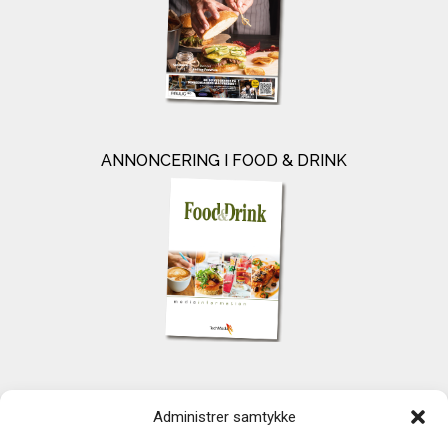
ANNONCERING I FOOD & DRINK
KONTAKT
Administrer samtykke
TechMedia A/S
Naverland 35