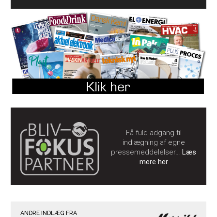
Få fuld adgang til
indlægning af egne
pressemeddelelser…
Læs
mere her
ANDRE INDLÆG FRA