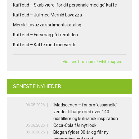
Kaffetid – Skab værdi for dit personale med go’ kaffe
Kaffetid – Jul med Merrild Lavazza
Merrild Lavazza sortimentskatalog
Kaffetid – Forsmag på fremtiden
Kaffetid – Kaffe med merværdi
Vis flere brochurer / white papers …
SENESTE NYHEDER
06.08.2026
‘Madscenen – for professionelle’
vender tilbage med over 140
udstillere og kulinarisk inspiration
06.08.2026
Coca-Cola får nyt look
06.08.2026
Biogan fylder 30 år og får ny
generation ved roret