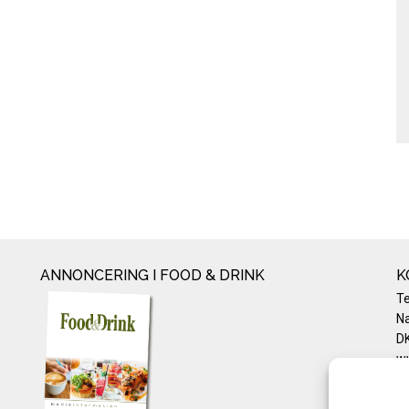
ANNONCERING I FOOD & DRINK
K
T
Na
DK
w
Te
E-