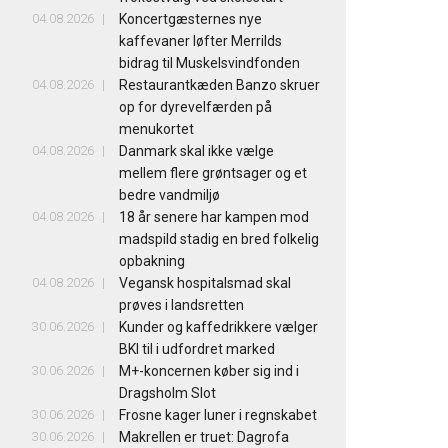
04.08.2026
Koncertgæsternes nye
kaffevaner løfter Merrilds
bidrag til Muskelsvindfonden
04.08.2026
Restaurantkæden Banzo skruer
op for dyrevelfærden på
menukortet
04.08.2026
Danmark skal ikke vælge
mellem flere grøntsager og et
bedre vandmiljø
04.08.2026
18 år senere har kampen mod
madspild stadig en bred folkelig
opbakning
04.08.2026
Vegansk hospitalsmad skal
prøves i landsretten
30.06.2026
Kunder og kaffedrikkere vælger
BKI til i udfordret marked
30.06.2026
M+-koncernen køber sig ind i
Dragsholm Slot
30.06.2026
Frosne kager luner i regnskabet
30.06.2026
Makrellen er truet: Dagrofa