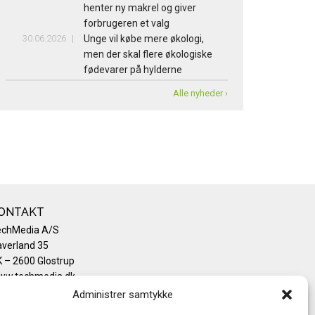
henter ny makrel og giver
forbrugeren et valg
30.06.2026
Unge vil købe mere økologi,
men der skal flere økologiske
fødevarer på hylderne
Alle nyheder ›
ONTAKT
echMedia A/S
verland 35
 – 2600 Glostrup
ww.techmedia.dk
lefon: +45 43 24 26 28
Administrer samtykke
mail:
info@techmedia.dk