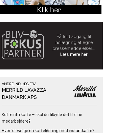
Få fuld adgang til
indlægning af egne
pressemeddelelser…
Læs mere her
ANDRE INDLÆG FRA
MERRILD LAVAZZA
DANMARK APS
Koffeinfri kaffe – skal du tilbyde det til dine
medarbejdere?
Hvorfor vælge en kaffeløsning med instantkaffe?