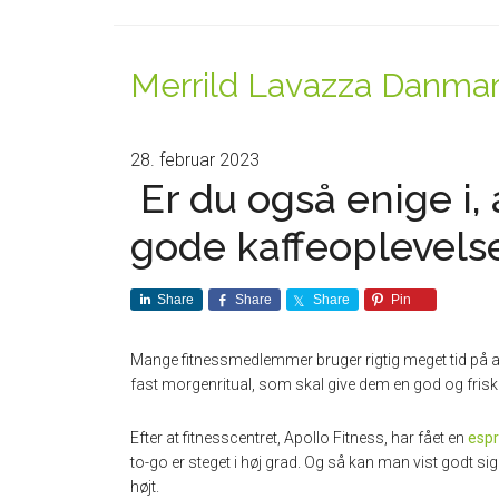
Merrild Lavazza Danma
28. februar 2023
Er du også enige i,
gode kaffeoplevels
Share
Share
Share
Pin
Mange fitnessmedlemmer bruger rigtig meget tid på at v
fast morgenritual, som skal give dem en god og frisk
Efter at fitnesscentret, Apollo Fitness, har fået en
esp
to-go er steget i høj grad. Og så kan man vist godt s
højt.