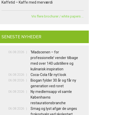
Kaffetid – Kaffe med merværdi
Vis flere brochurer / white papers …
SENESTE NYHEDER
06.08.2026
‘Madscenen – for
professionelle’ vender tilbage
med over 140 udstillere og
kulinarisk inspiration
06.08.2026
Coca-Cola får nyt look
06.08.2026
Biogan fylder 30 år og får ny
generation ved roret
06.08.2026
Ny medlemsapp vil samle
Københavns
restaurationsbranche
06.08.2026
Smag og lyst afgør de unges
frokostvalg ved skolestart