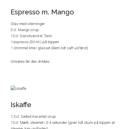
Espresso m. Mango
Glas med isterninger
3 cl. Mango sirup
12 cl. Danskvand el. Tonic
1 espresso (30 ml.) på toppen
1 strimmel lime i glasset (klem lidt saft ud først)
Omrøres før den drikkes.
Iskaffe
1,5 cl. Salted Karamel sirup
12 cl. Mælk, steamet i 3-4 sekunder (giver lidt skum på toppen at
steame, kan undlades)