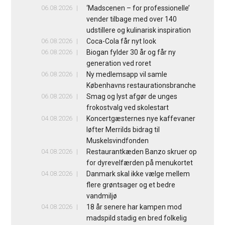
06.08.2026
‘Madscenen – for professionelle’
vender tilbage med over 140
udstillere og kulinarisk inspiration
06.08.2026
Coca-Cola får nyt look
06.08.2026
Biogan fylder 30 år og får ny
generation ved roret
06.08.2026
Ny medlemsapp vil samle
Københavns restaurationsbranche
06.08.2026
Smag og lyst afgør de unges
frokostvalg ved skolestart
04.08.2026
Koncertgæsternes nye kaffevaner
løfter Merrilds bidrag til
Muskelsvindfonden
04.08.2026
Restaurantkæden Banzo skruer op
for dyrevelfærden på menukortet
04.08.2026
Danmark skal ikke vælge mellem
flere grøntsager og et bedre
vandmiljø
04.08.2026
18 år senere har kampen mod
madspild stadig en bred folkelig