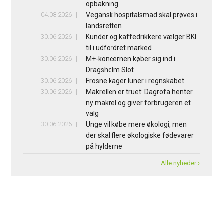
opbakning
04.08.2026
Vegansk hospitalsmad skal prøves i
landsretten
30.06.2026
Kunder og kaffedrikkere vælger BKI
til i udfordret marked
30.06.2026
M+-koncernen køber sig ind i
Dragsholm Slot
30.06.2026
Frosne kager luner i regnskabet
30.06.2026
Makrellen er truet: Dagrofa henter
ny makrel og giver forbrugeren et
valg
30.06.2026
Unge vil købe mere økologi, men
der skal flere økologiske fødevarer
på hylderne
Alle nyheder ›