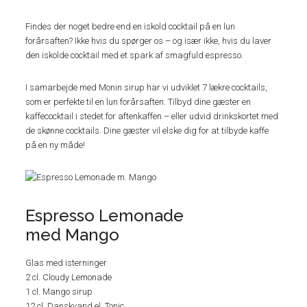
Findes der noget bedre end en iskold cocktail på en lun
forårsaften? Ikke hvis du spørger os – og især ikke, hvis du laver
den iskolde cocktail med et spark af smagfuld espresso.
I samarbejde med Monin sirup har vi udviklet 7 lækre cocktails,
som er perfekte til en lun forårsaften. Tilbyd dine gæster en
kaffecocktail i stedet for aftenkaffen – eller udvid drinkskortet med
de skønne cocktails. Dine gæster vil elske dig for at tilbyde kaffe
på en ny måde!
Espresso Lemonade
med Mango
Glas med isterninger
2 cl. Cloudy Lemonade
1 cl. Mango sirup
12 cl. Danskvand el. Tonic