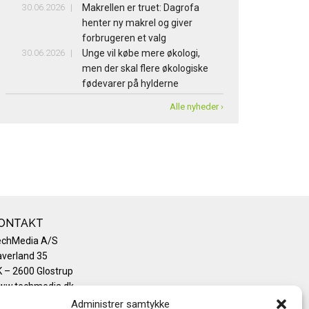
30.06.2026
Makrellen er truet: Dagrofa
henter ny makrel og giver
forbrugeren et valg
30.06.2026
Unge vil købe mere økologi,
men der skal flere økologiske
fødevarer på hylderne
Alle nyheder ›
ONTAKT
echMedia A/S
verland 35
 – 2600 Glostrup
ww.techmedia.dk
lefon: +45 43 24 26 28
Administrer samtykke