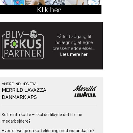
Få fuld adgang til
indlægning af egne
pressemeddelelser…
Læs mere her
ANDRE INDLÆG FRA
MERRILD LAVAZZA
DANMARK APS
Koffeinfri kaffe – skal du tilbyde det til dine
medarbejdere?
Hvorfor vælge en kaffeløsning med instantkaffe?