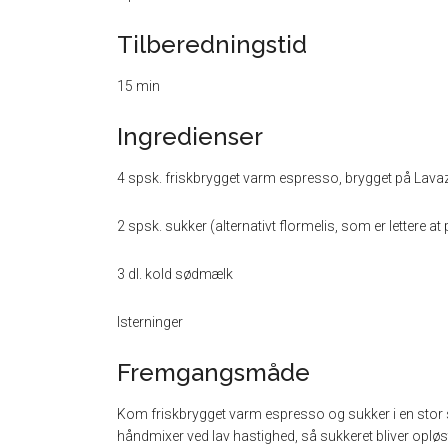
Tilberedningstid
15 min
Ingredienser
4 spsk. friskbrygget varm espresso, brygget på Lava
2 spsk. sukker (alternativt flormelis, som er lettere at
3 dl. kold sødmælk
Isterninger
Fremgangsmåde
Kom friskbrygget varm espresso og sukker i en stor sk
håndmixer ved lav hastighed, så sukkeret bliver oplø