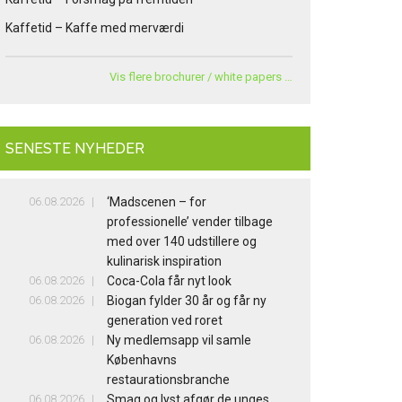
Kaffetid – Kaffe med merværdi
Vis flere brochurer / white papers …
SENESTE NYHEDER
06.08.2026
‘Madscenen – for
professionelle’ vender tilbage
med over 140 udstillere og
kulinarisk inspiration
06.08.2026
Coca-Cola får nyt look
06.08.2026
Biogan fylder 30 år og får ny
generation ved roret
06.08.2026
Ny medlemsapp vil samle
Københavns
restaurationsbranche
06.08.2026
Smag og lyst afgør de unges