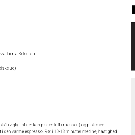
zza Tierra Selecton
 piske ud)
ål (vigtigt at der kan piskes luft i massen) og pisk med
st i den varme espresso. Rør i 10-13 minutter med høj hastighed