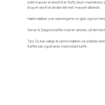
indtil massen er blevet til en fluffy skum med tekstur
brug en ske til at skrabe det ned i massen løbende.
Hæld mælken over isterningerne i to glas og kom her
Server fx Dalgona kaffen med en røreske, så det hele
Tips: Du kan vælge at varme mælken od undlade ister
Kaffen kan også laves med instant kaffe.