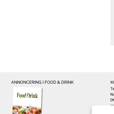
ANNONCERING I FOOD & DRINK
K
T
Na
DK
w
Te