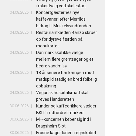
frokostvalg ved skolestart
04.08.2026
Koncertgæsternes nye
kaffevaner løfter Merrilds
bidrag til Muskelsvindfonden
04.08.2026
Restaurantkæden Banzo skruer
op for dyrevelfærden på
menukortet
04.08.2026
Danmark skal ikke vælge
mellem flere grøntsager og et
bedre vandmiljø
04.08.2026
18 år senere har kampen mod
madspild stadig en bred folkelig
opbakning
04.08.2026
Vegansk hospitalsmad skal
prøves i landsretten
30.06.2026
Kunder og kaffedrikkere vælger
BKI til i udfordret marked
30.06.2026
M+-koncernen køber sig ind i
Dragsholm Slot
30.06.2026
Frosne kager luner i regnskabet