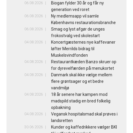
06.08.2026
Biogan fylder 30 år og får ny
generation ved roret
06.08.2026
Ny medlemsapp vil samle
Københavns restaurationsbranche
06.08.2026
Smag og lyst afgør de unges
frokostvalg ved skolestart
04.08.2026
Koncertgæsternes nye kaffevaner
løfter Merrilds bidrag til
Muskelsvindfonden
04.08.2026
Restaurantkæden Banzo skruer op
for dyrevelfærden på menukortet
04.08.2026
Danmark skal ikke vælge mellem
flere grøntsager og et bedre
vandmiljø
04.08.2026
18 år senere har kampen mod
madspild stadig en bred folkelig
opbakning
04.08.2026
Vegansk hospitalsmad skal prøves i
landsretten
30.06.2026
Kunder og kaffedrikkere vælger BKI