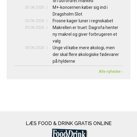
til i udfordret marked
30.06.2026
M+-koncernen køber sig ind i
Dragsholm Slot
30.06.2026
Frosne kager luner i regnskabet
30.06.2026
Makrellen er truet: Dagrofa henter
ny makrel og giver forbrugeren et
valg
30.06.2026
Unge vil købe mere økologi, men
der skal flere økologiske fødevarer
på hylderne
Alle nyheder ›
LÆS FOOD & DRINK GRATIS ONLINE