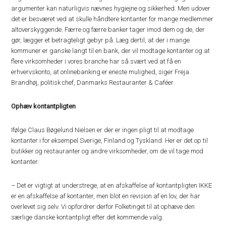
argumenter kan naturligvis nævnes hygiejne og sikkerhed. Men udover
det er besværet ved at skulle håndtere kontanter for mange medlemmer
altoverskyggende. Færre og færre banker tager imod dem og de, der
gør, lægger et betragteligt gebyr på. Læg dertil, at der i mange
kommuner er ganske langt til en bank, der vil modtage kontanter og at
flere virksomheder i vores branche har så svært ved at få en
erhvervskonto, at onlinebanking er eneste mulighed, siger Freja
Brandhøj, politisk chef, Danmarks Restauranter & Caféer.
Ophæv kontantpligten
Ifølge Claus Bøgelund Nielsen er der er ingen pligt til at modtage
kontanter i for eksempel Sverige, Finland og Tyskland. Her er det op til
butikker og restauranter og andre virksomheder, om de vil tage mod
kontanter:
– Det er vigtigt at understrege, at en afskaffelse af kontantpligten IKKE
er en afskaffelse af kontanter, men blot en revision af en lov, der har
overlevet sig selv. Vi opfordrer derfor Folketinget til at ophæve den
særlige danske kontantpligt efter det kommende valg.