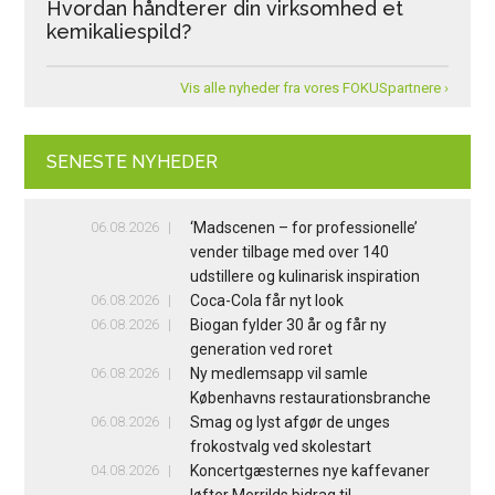
Hvordan håndterer din virksomhed et
kemikaliespild?
Vis alle nyheder fra vores FOKUSpartnere ›
SENESTE NYHEDER
06.08.2026
‘Madscenen – for professionelle’
vender tilbage med over 140
udstillere og kulinarisk inspiration
06.08.2026
Coca-Cola får nyt look
06.08.2026
Biogan fylder 30 år og får ny
generation ved roret
06.08.2026
Ny medlemsapp vil samle
Københavns restaurationsbranche
06.08.2026
Smag og lyst afgør de unges
frokostvalg ved skolestart
04.08.2026
Koncertgæsternes nye kaffevaner