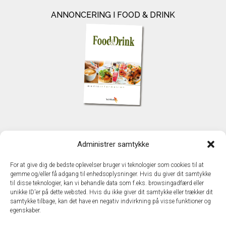
ANNONCERING I FOOD & DRINK
KONTAKT
Administrer samtykke
TechMedia A/S
Naverland 35
For at give dig de bedste oplevelser bruger vi teknologier som cookies til at
DK – 2600 Glostrup
gemme og/eller få adgang til enhedsoplysninger. Hvis du giver dit samtykke
www.techmedia.dk
til disse teknologier, kan vi behandle data som f.eks. browsingadfærd eller
Telefon: +45 43 24 26 28
unikke ID'er på dette websted. Hvis du ikke giver dit samtykke eller trækker dit
samtykke tilbage, kan det have en negativ indvirkning på visse funktioner og
E-mail:
info@techmedia.dk
egenskaber.
Privatlivspolitik
Cookiepolitik