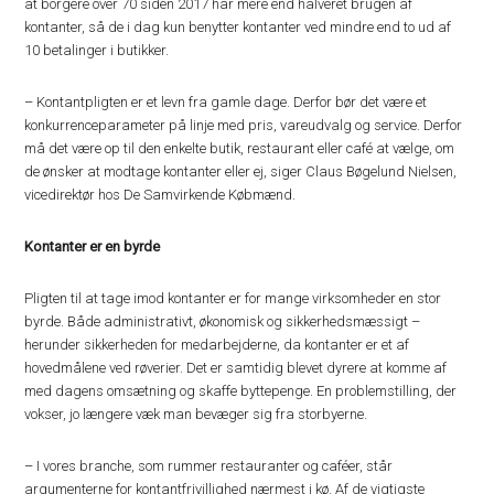
at borgere over 70 siden 2017 har mere end halveret brugen af
kontanter, så de i dag kun benytter kontanter ved mindre end to ud af
10 betalinger i butikker.
– Kontantpligten er et levn fra gamle dage. Derfor bør det være et
konkurrenceparameter på linje med pris, vareudvalg og service. Derfor
må det være op til den enkelte butik, restaurant eller café at vælge, om
de ønsker at modtage kontanter eller ej, siger Claus Bøgelund Nielsen,
vicedirektør hos De Samvirkende Købmænd.
Kontanter er en byrde
Pligten til at tage imod kontanter er for mange virksomheder en stor
byrde. Både administrativt, økonomisk og sikkerhedsmæssigt –
herunder sikkerheden for medarbejderne, da kontanter er et af
hovedmålene ved røverier. Det er samtidig blevet dyrere at komme af
med dagens omsætning og skaffe byttepenge. En problemstilling, der
vokser, jo længere væk man bevæger sig fra storbyerne.
– I vores branche, som rummer restauranter og caféer, står
argumenterne for kontantfrivillighed nærmest i kø. Af de vigtigste