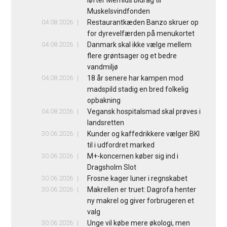
løfter Merrilds bidrag til
Muskelsvindfonden
04.08.2026
Restaurantkæden Banzo skruer op
for dyrevelfærden på menukortet
04.08.2026
Danmark skal ikke vælge mellem
flere grøntsager og et bedre
vandmiljø
04.08.2026
18 år senere har kampen mod
madspild stadig en bred folkelig
opbakning
04.08.2026
Vegansk hospitalsmad skal prøves i
landsretten
30.06.2026
Kunder og kaffedrikkere vælger BKI
til i udfordret marked
30.06.2026
M+-koncernen køber sig ind i
Dragsholm Slot
30.06.2026
Frosne kager luner i regnskabet
30.06.2026
Makrellen er truet: Dagrofa henter
ny makrel og giver forbrugeren et
valg
30.06.2026
Unge vil købe mere økologi, men