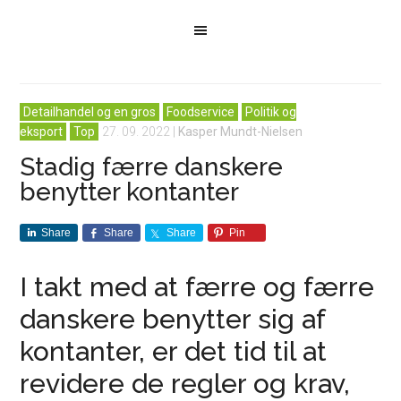
Detailhandel og en gros
Foodservice
Politik og
eksport
Top
27. 09. 2022
|
Kasper Mundt-Nielsen
Stadig færre danskere
benytter kontanter
Share
Share
Share
Pin
I takt med at færre og færre
danskere benytter sig af
kontanter, er det tid til at
revidere de regler og krav,