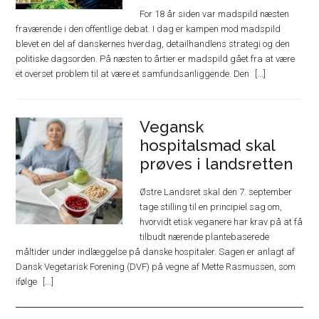
For 18 år siden var madspild næsten
fraværende i den offentlige debat. I dag er kampen mod madspild
blevet en del af danskernes hverdag, detailhandlens strategi og den
politiske dagsorden. På næsten to årtier er madspild gået fra at være
et overset problem til at være et samfundsanliggende. Den
Vegansk
hospitalsmad skal
prøves i landsretten
Østre Landsret skal den 7. september
tage stilling til en principiel sag om,
hvorvidt etisk veganere har krav på at få
tilbudt nærende plantebaserede
måltider under indlæggelse på danske hospitaler. Sagen er anlagt af
Dansk Vegetarisk Forening (DVF) på vegne af Mette Rasmussen, som
ifølge