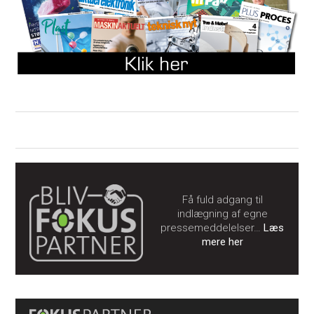
Få fuld adgang til
indlægning af egne
pressemeddelelser…
Læs
mere her