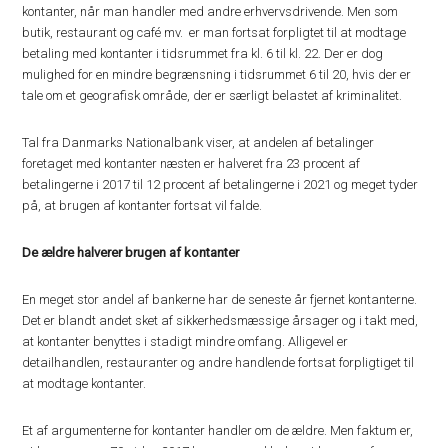
kontanter, når man handler med andre erhvervsdrivende. Men som
butik, restaurant og café mv. er man fortsat forpligtet til at modtage
betaling med kontanter i tidsrummet fra kl. 6 til kl. 22. Der er dog
mulighed for en mindre begrænsning i tidsrummet 6 til 20, hvis der er
tale om et geografisk område, der er særligt belastet af kriminalitet.
Tal fra Danmarks Nationalbank viser, at andelen af betalinger
foretaget med kontanter næsten er halveret fra 23 procent af
betalingerne i 2017 til 12 procent af betalingerne i 2021 og meget tyder
på, at brugen af kontanter fortsat vil falde.
De ældre halverer brugen af kontanter
En meget stor andel af bankerne har de seneste år fjernet kontanterne.
Det er blandt andet sket af sikkerhedsmæssige årsager og i takt med,
at kontanter benyttes i stadigt mindre omfang. Alligevel er
detailhandlen, restauranter og andre handlende fortsat forpligtiget til
at modtage kontanter.
Et af argumenterne for kontanter handler om de ældre. Men faktum er,