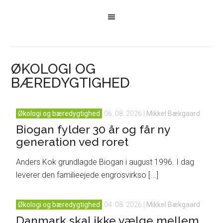
ØKOLOGI OG
BÆREDYGTIGHED
Økologi og bæredygtighed
06. 08. 2026
|
Mikkel Bækgaard
Biogan fylder 30 år og får ny
generation ved roret
Anders Kok grundlagde Biogan i august 1996. I dag
leverer den familieejede engrosvirkso [...]
Økologi og bæredygtighed
04. 08. 2026
|
Mikkel Bækgaard
Danmark skal ikke vælge mellem