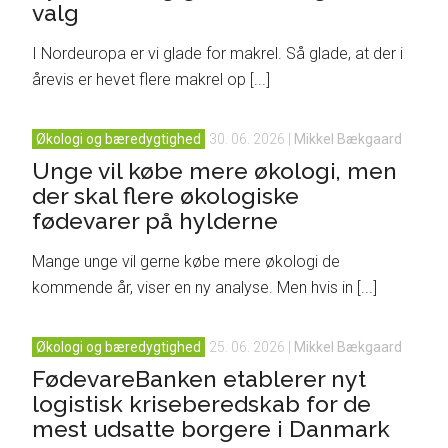
valg
I Nordeuropa er vi glade for makrel. Så glade, at der i
årevis er hevet flere makrel op [...]
Økologi og bæredygtighed
30. 06. 2026
|
Mikkel Bækgaard
Unge vil købe mere økologi, men
der skal flere økologiske
fødevarer på hylderne
Mange unge vil gerne købe mere økologi de
kommende år, viser en ny analyse. Men hvis in [...]
Økologi og bæredygtighed
25. 06. 2026
|
Mikkel Bækgaard
FødevareBanken etablerer nyt
logistisk kriseberedskab for de
mest udsatte borgere i Danmark