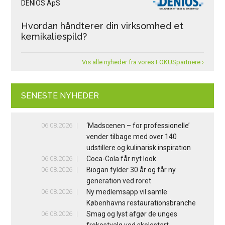
DENIOS ApS
Hvordan håndterer din virksomhed et
kemikaliespild?
Vis alle nyheder fra vores FOKUSpartnere ›
SENESTE NYHEDER
06.08.2026
‘Madscenen – for professionelle’
vender tilbage med over 140
udstillere og kulinarisk inspiration
06.08.2026
Coca-Cola får nyt look
06.08.2026
Biogan fylder 30 år og får ny
generation ved roret
06.08.2026
Ny medlemsapp vil samle
Københavns restaurationsbranche
06.08.2026
Smag og lyst afgør de unges
frokostvalg ved skolestart