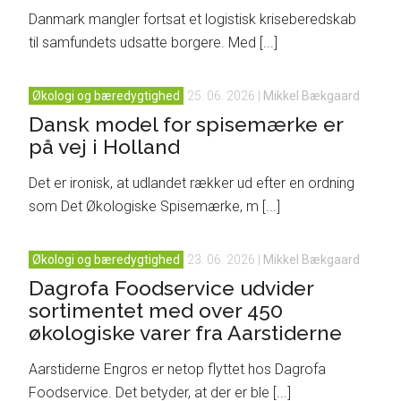
Danmark mangler fortsat et logistisk kriseberedskab
til samfundets udsatte borgere. Med [...]
Økologi og bæredygtighed
25. 06. 2026
|
Mikkel Bækgaard
Dansk model for spisemærke er
på vej i Holland
Det er ironisk, at udlandet rækker ud efter en ordning
som Det Økologiske Spisemærke, m [...]
Økologi og bæredygtighed
23. 06. 2026
|
Mikkel Bækgaard
Dagrofa Foodservice udvider
sortimentet med over 450
økologiske varer fra Aarstiderne
Aarstiderne Engros er netop flyttet hos Dagrofa
Foodservice. Det betyder, at der er ble [...]