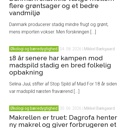
flere grøntsager og et bedre
vandmiljø
Danmark producerer stadig mindre frugt og grønt,
mens importen vokser. Men forskningen [...]
Økologi og bæredygtighed
04. 08. 2026
|
Mikkel Bækgaard
18 år senere har kampen mod
madspild stadig en bred folkelig
opbakning
Selina Juul, stifter af Stop Spild af Mad For 18 år siden
var madspild næsten fraværend [...]
Økologi og bæredygtighed
30. 06. 2026
|
Mikkel Bækgaard
Makrellen er truet: Dagrofa henter
ny makrel og giver forbrugeren et