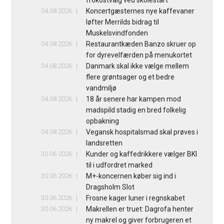
04.08.2026
Koncertgæsternes nye kaffevaner
løfter Merrilds bidrag til
Muskelsvindfonden
04.08.2026
Restaurantkæden Banzo skruer op
for dyrevelfærden på menukortet
04.08.2026
Danmark skal ikke vælge mellem
flere grøntsager og et bedre
vandmiljø
04.08.2026
18 år senere har kampen mod
madspild stadig en bred folkelig
opbakning
04.08.2026
Vegansk hospitalsmad skal prøves i
landsretten
30.06.2026
Kunder og kaffedrikkere vælger BKI
til i udfordret marked
30.06.2026
M+-koncernen køber sig ind i
Dragsholm Slot
30.06.2026
Frosne kager luner i regnskabet
30.06.2026
Makrellen er truet: Dagrofa henter
ny makrel og giver forbrugeren et