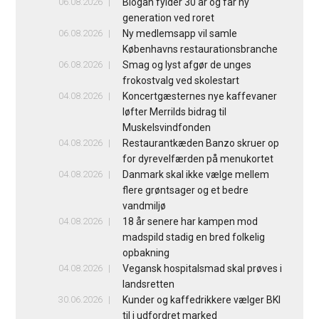
06.08.2026
Biogan fylder 30 år og får ny
generation ved roret
06.08.2026
Ny medlemsapp vil samle
Københavns restaurationsbranche
06.08.2026
Smag og lyst afgør de unges
frokostvalg ved skolestart
04.08.2026
Koncertgæsternes nye kaffevaner
løfter Merrilds bidrag til
Muskelsvindfonden
04.08.2026
Restaurantkæden Banzo skruer op
for dyrevelfærden på menukortet
04.08.2026
Danmark skal ikke vælge mellem
flere grøntsager og et bedre
vandmiljø
04.08.2026
18 år senere har kampen mod
madspild stadig en bred folkelig
opbakning
04.08.2026
Vegansk hospitalsmad skal prøves i
landsretten
30.06.2026
Kunder og kaffedrikkere vælger BKI
til i udfordret marked