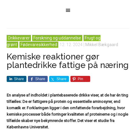
Drikkevarer
Forskning og uddannelse
Frugt og
grønt
Fødevaresikkerhed
12. 12. 2024
|
Mikkel Bækgaard
Kemiske reaktioner gør
plantedrikke fattige på næring
Share
Share
Share
Pin
En analyse af indholdet i plantebaserede drikke viser, at de har én ting
tilfælles: De er fattigere på protein og essentielle aminosyrer, end
komælk er. Forklaringen ligger i den omfattende forarbejdning, hvor
kemiske processer både forringer kvaliteten af proteinerne og i nogle
tilfælde skaber nye bekymrende stoffer. Det viser et studie fra
Københavns Universitet.