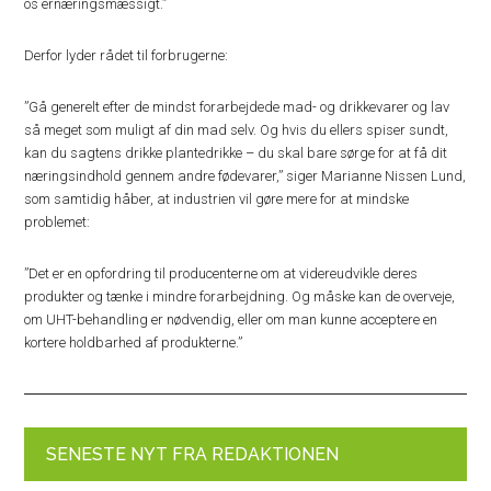
os ernæringsmæssigt.”
Derfor lyder rådet til forbrugerne:
”Gå generelt efter de mindst forarbejdede mad- og drikkevarer og lav
så meget som muligt af din mad selv. Og hvis du ellers spiser sundt,
kan du sagtens drikke plantedrikke – du skal bare sørge for at få dit
næringsindhold gennem andre fødevarer,” siger Marianne Nissen Lund,
som samtidig håber, at industrien vil gøre mere for at mindske
problemet:
”Det er en opfordring til producenterne om at videreudvikle deres
produkter og tænke i mindre forarbejdning. Og måske kan de overveje,
om UHT-behandling er nødvendig, eller om man kunne acceptere en
kortere holdbarhed af produkterne.”
SENESTE NYT FRA REDAKTIONEN