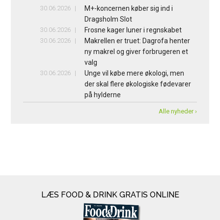
30.06.2026
M+-koncernen køber sig ind i
Dragsholm Slot
30.06.2026
Frosne kager luner i regnskabet
30.06.2026
Makrellen er truet: Dagrofa henter
ny makrel og giver forbrugeren et
valg
30.06.2026
Unge vil købe mere økologi, men
der skal flere økologiske fødevarer
på hylderne
Alle nyheder ›
LÆS FOOD & DRINK GRATIS ONLINE