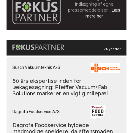
indlægning af egne
pressemeddelelser…
Læs
mere her
/Nyheder
Busch Vakuumteknik A/S
60 års ekspertise inden for
lækagesøgning: Pfeiffer Vacuum+Fab
Solutions markerer en vigtig milepæl
Dagrofa Foodservice A/S
Dagrofa Foodservice hyldede
madmodige spejdere, da aftensmaden