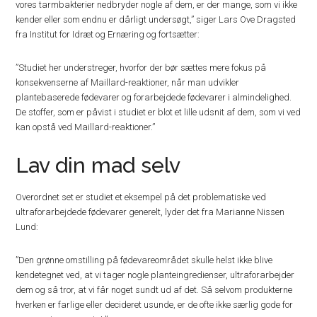
vores tarmbakterier nedbryder nogle af dem, er der mange, som vi ikke
kender eller som endnu er dårligt undersøgt,” siger Lars Ove Dragsted
fra Institut for Idræt og Ernæring og fortsætter:
”Studiet her understreger, hvorfor der bør sættes mere fokus på
konsekvenserne af Maillard-reaktioner, når man udvikler
plantebaserede fødevarer og forarbejdede fødevarer i almindelighed.
De stoffer, som er påvist i studiet er blot et lille udsnit af dem, som vi ved
kan opstå ved Maillard-reaktioner.”
Lav din mad selv
Overordnet set er studiet et eksempel på det problematiske ved
ultraforarbejdede fødevarer generelt, lyder det fra Marianne Nissen
Lund:
”Den grønne omstilling på fødevareområdet skulle helst ikke blive
kendetegnet ved, at vi tager nogle planteingredienser, ultraforarbejder
dem og så tror, at vi får noget sundt ud af det. Så selvom produkterne
hverken er farlige eller decideret usunde, er de ofte ikke særlig gode for