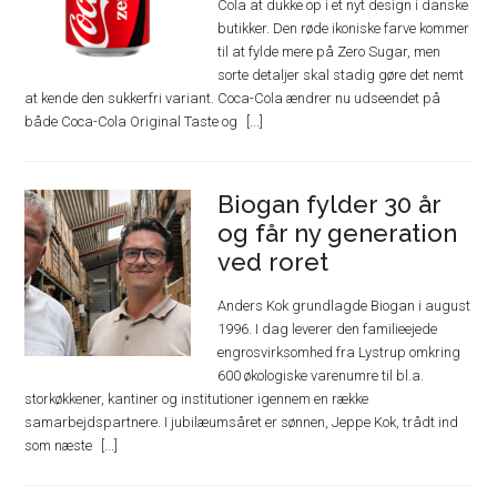
Cola at dukke op i et nyt design i danske
butikker. Den røde ikoniske farve kommer
til at fylde mere på Zero Sugar, men
sorte detaljer skal stadig gøre det nemt
at kende den sukkerfri variant. Coca-Cola ændrer nu udseendet på
både Coca-Cola Original Taste og
Biogan fylder 30 år
og får ny generation
ved roret
Anders Kok grundlagde Biogan i august
1996. I dag leverer den familieejede
engrosvirksomhed fra Lystrup omkring
600 økologiske varenumre til bl.a.
storkøkkener, kantiner og institutioner igennem en række
samarbejdspartnere. I jubilæumsåret er sønnen, Jeppe Kok, trådt ind
som næste