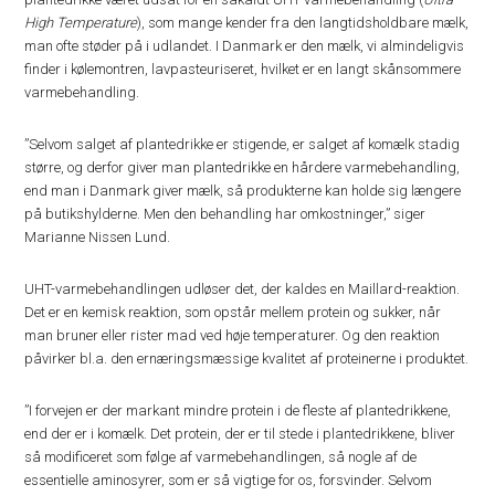
High Temperature
), som mange kender fra den langtidsholdbare mælk,
man ofte støder på i udlandet. I Danmark er den mælk, vi almindeligvis
finder i kølemontren, lavpasteuriseret, hvilket er en langt skånsommere
varmebehandling.
”Selvom salget af plantedrikke er stigende, er salget af komælk stadig
større, og derfor giver man plantedrikke en hårdere varmebehandling,
end man i Danmark giver mælk, så produkterne kan holde sig længere
på butikshylderne. Men den behandling har omkostninger,” siger
Marianne Nissen Lund.
UHT-varmebehandlingen udløser det, der kaldes en Maillard-reaktion.
Det er en kemisk reaktion, som opstår mellem protein og sukker, når
man bruner eller rister mad ved høje temperaturer. Og den reaktion
påvirker bl.a. den ernæringsmæssige kvalitet af proteinerne i produktet.
”I forvejen er der markant mindre protein i de fleste af plantedrikkene,
end der er i komælk. Det protein, der er til stede i plantedrikkene, bliver
så modificeret som følge af varmebehandlingen, så nogle af de
essentielle aminosyrer, som er så vigtige for os, forsvinder. Selvom