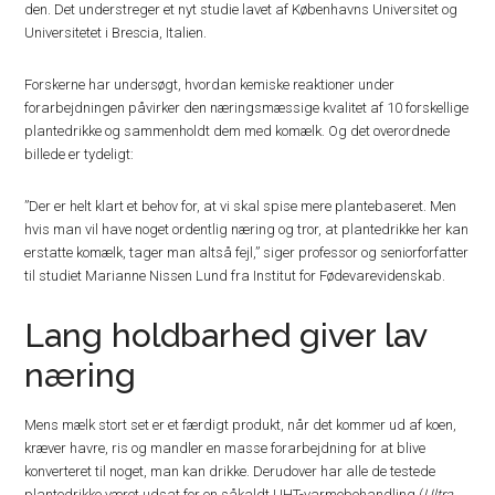
den. Det understreger et nyt studie lavet af Københavns Universitet og
Universitetet i Brescia, Italien.
Forskerne har undersøgt, hvordan kemiske reaktioner under
forarbejdningen påvirker den næringsmæssige kvalitet af 10 forskellige
plantedrikke og sammenholdt dem med komælk. Og det overordnede
billede er tydeligt:
”Der er helt klart et behov for, at vi skal spise mere plantebaseret. Men
hvis man vil have noget ordentlig næring og tror, at plantedrikke her kan
erstatte komælk, tager man altså fejl,” siger professor og seniorforfatter
til studiet Marianne Nissen Lund fra Institut for Fødevarevidenskab.
Lang holdbarhed giver lav
næring
Mens mælk stort set er et færdigt produkt, når det kommer ud af koen,
kræver havre, ris og mandler en masse forarbejdning for at blive
konverteret til noget, man kan drikke. Derudover har alle de testede
plantedrikke været udsat for en såkaldt UHT-varmebehandling (
Ultra