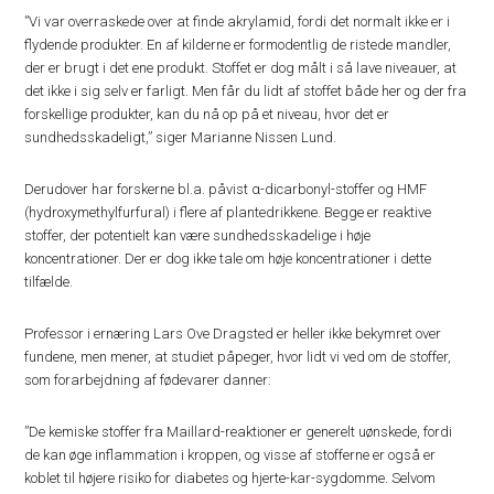
”Vi var overraskede over at finde akrylamid, fordi det normalt ikke er i
flydende produkter. En af kilderne er formodentlig de ristede mandler,
der er brugt i det ene produkt. Stoffet er dog målt i så lave niveauer, at
det ikke i sig selv er farligt. Men får du lidt af stoffet både her og der fra
forskellige produkter, kan du nå op på et niveau, hvor det er
sundhedsskadeligt,” siger Marianne Nissen Lund.
Derudover har forskerne bl.a. påvist α-dicarbonyl-stoffer og HMF
(hydroxymethylfurfural) i flere af plantedrikkene. Begge er reaktive
stoffer, der potentielt kan være sundhedsskadelige i høje
koncentrationer. Der er dog ikke tale om høje koncentrationer i dette
tilfælde.
Professor i ernæring Lars Ove Dragsted er heller ikke bekymret over
fundene, men mener, at studiet påpeger, hvor lidt vi ved om de stoffer,
som forarbejdning af fødevarer danner:
”De kemiske stoffer fra Maillard-reaktioner er generelt uønskede, fordi
de kan øge inflammation i kroppen, og visse af stofferne er også er
koblet til højere risiko for diabetes og hjerte-kar-sygdomme. Selvom