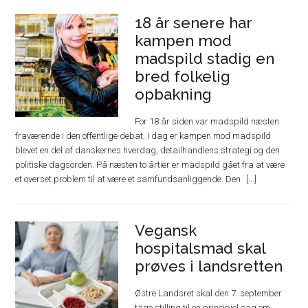
18 år senere har
kampen mod
madspild stadig en
bred folkelig
opbakning
For 18 år siden var madspild næsten
fraværende i den offentlige debat. I dag er kampen mod madspild
blevet en del af danskernes hverdag, detailhandlens strategi og den
politiske dagsorden. På næsten to årtier er madspild gået fra at være
et overset problem til at være et samfundsanliggende. Den
Vegansk
hospitalsmad skal
prøves i landsretten
Østre Landsret skal den 7. september
tage stilling til en principiel sag om,