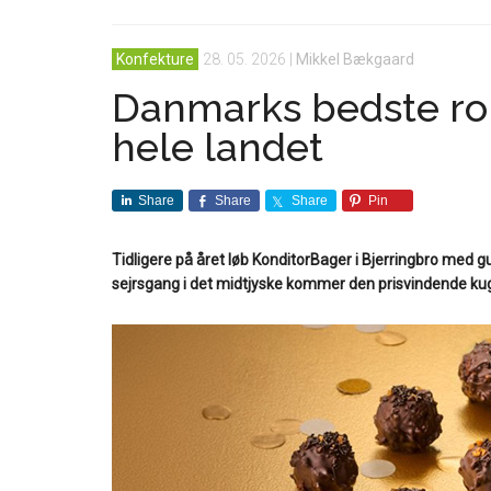
Konfekture
28. 05. 2026
|
Mikkel Bækgaard
Danmarks bedste ro
hele landet
Share
Share
Share
Pin
Tidligere på året løb KonditorBager i Bjerringbro med 
sejrsgang i det midtjyske kommer den prisvindende kugle