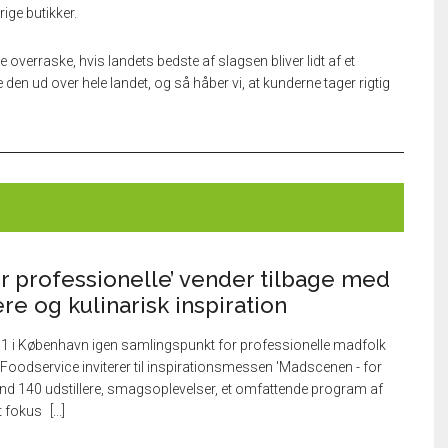
rige butikker.
 overraske, hvis landets bedste af slagsen bliver lidt af et
ede den ud over hele landet, og så håber vi, at kunderne tager rigtig
r professionelle’ vender tilbage med
ere og kulinarisk inspiration
P1 i København igen samlingspunkt for professionelle madfolk
a Foodservice inviterer til inspirationsmessen 'Madscenen - for
end 140 udstillere, smagsoplevelser, et omfattende program af
t fokus