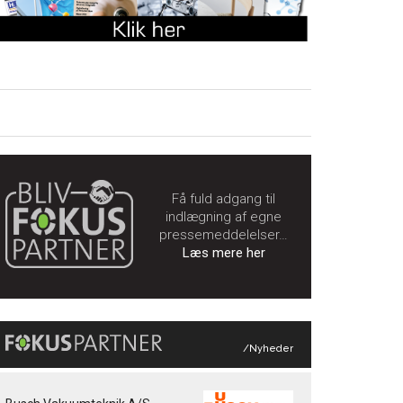
Få fuld adgang til
indlægning af egne
pressemeddelelser…
Læs mere her
/Nyheder