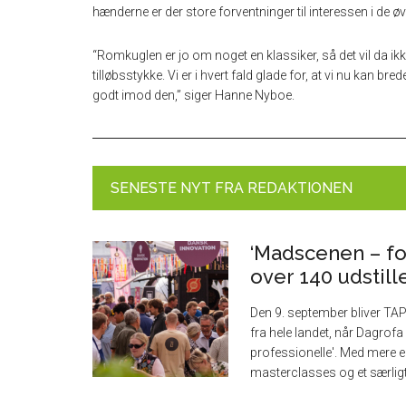
hænderne er der store forventninger til interessen i de øv
“Romkuglen er jo om noget en klassiker, så det vil da ikke
tilløbsstykke. Vi er i hvert fald glade for, at vi nu kan br
godt imod den,” siger Hanne Nyboe.
SENESTE NYT FRA REDAKTIONEN
‘Madscenen – fo
over 140 udstill
Den 9. september bliver TA
fra hele landet, når Dagrof
professionelle'. Med mere 
masterclasses og et særlig