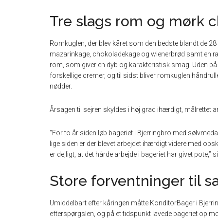
Tre slags rom og mørk 
Romkuglen, der blev kåret som den bedste blandt de 28 
mazarinkage, chokoladekage og wienerbrød samt en rækk
rom, som giver en dyb og karakteristisk smag. Uden på 
forskellige cremer, og til sidst bliver romkuglen håndru
nødder.
Årsagen til sejren skyldes i høj grad ihærdigt, målrettet ar
“For to år siden løb bageriet i Bjerringbro med sølvmedalj
lige siden er der blevet arbejdet ihærdigt videre med opskr
er dejligt, at det hårde arbejde i bageriet har givet pote,
Store forventninger til s
Umiddelbart efter kåringen måtte KonditorBager i Bjerri
efterspørgslen, og på et tidspunkt lavede bageriet op