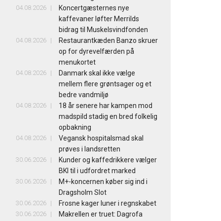
04.08.2026
Koncertgæsternes nye
kaffevaner løfter Merrilds
bidrag til Muskelsvindfonden
04.08.2026
Restaurantkæden Banzo skruer
op for dyrevelfærden på
menukortet
04.08.2026
Danmark skal ikke vælge
mellem flere grøntsager og et
bedre vandmiljø
04.08.2026
18 år senere har kampen mod
madspild stadig en bred folkelig
opbakning
04.08.2026
Vegansk hospitalsmad skal
prøves i landsretten
30.06.2026
Kunder og kaffedrikkere vælger
BKI til i udfordret marked
30.06.2026
M+-koncernen køber sig ind i
Dragsholm Slot
30.06.2026
Frosne kager luner i regnskabet
30.06.2026
Makrellen er truet: Dagrofa