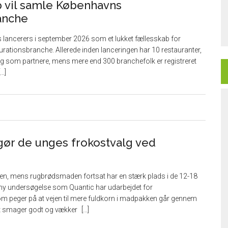
vil samle Københavns
anche
ancerers i september 2026 som et lukket fællesskab for
rationsbranche. Allerede inden lanceringen har 10 restauranter,
 sig som partnere, mens mere end 300 branchefolk er registreret
gør de unges frokostvalg ved
ten, mens rugbrødsmaden fortsat har en stærk plads i de 12-18
n ny undersøgelse som Quantic har udarbejdet for
m peger på at vejen til mere fuldkorn i madpakken går gennem
t smager godt og vækker