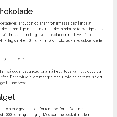
chokolade
deltageres, er bygget op af en trøffelmasse bestående af
e hemmelige ingredienser og ikke mindst tre forskellige slags
trøffelmassen er et lag blød chokoladecreme lavet på to
llet i et lag smeltet 60 procent mørk chokolade med sukkeristede
bejde i bageriet.
en, så udgangspunktet for at nå helt til tops var rigtig godt, og
iften. Der er virkelig lagt mange timer i udvikling og tests, så det
” siger Hanne Nyboe.
alget
ngbro skrue gevaldigt op for tempoet for at følge med
 mod 2000 romkugler dagligt. Med samme opskrift mellem