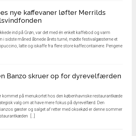
s nye kaffevaner løfter Merrilds
elsvindfonden
rykkede ind på Grøn, var det med én enkelt kaffebod og varm
øn i sidste måned åbnede årets turné, mødte festivalgæsterne et
puccino, latte og iskaffe fra flere store kaffecontainere. Pengene
n Banzo skruer op for dyrevelfærden
r kommet på menukortet hos den københavnske restaurantkæde
ategisk valg om at have mere fokus på dyrevelfærd. Den
Banzos gæster og salget af retter med oksekød er denne sommer
estaurantkæden