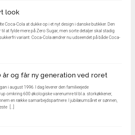
t look
dte Coca-Cola at dukke op i et nyt design i danske butikker. Den
il at fylde mere på Zero Sugar, men sorte detaljer skal stadig
 sukkerfri variant. Coca-Cola ændrer nu udseendet på både Coca-
 år og får ny generation ved roret
n i august 1996. I dag leverer den familieejede
up omkring 600 økologiske varenumre til bl.a. storkøkkener,
gennem en række samarbejdspartnere. I jubilæumsåret er sønnen,
næste