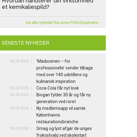
Hvordan håndterer din virksomhed
et kemikaliespild?
Vis alle nyheder fra vores FOKUSpartnere ›
SENESTE NYHEDER
06.08.2026
‘Madscenen – for
professionelle’ vender tilbage
med over 140 udstillere og
kulinarisk inspiration
06.08.2026
Coca-Cola får nyt look
06.08.2026
Biogan fylder 30 år og får ny
generation ved roret
06.08.2026
Ny medlemsapp vil samle
Københavns
restaurationsbranche
06.08.2026
Smag og lyst afgør de unges
frokostvalg ved skolestart