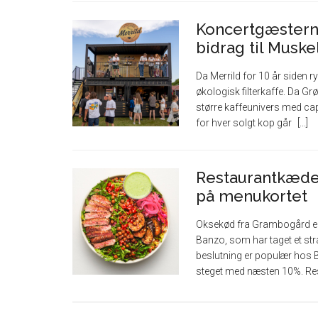
Koncertgæsterne
bidrag til Musk
Da Merrild for 10 år siden 
økologisk filterkaffe. Da Gr
større kaffeunivers med cap
for hver solgt kop går
Restaurantkæde
på menukortet
Oksekød fra Grambogård e
Banzo, som har taget et str
beslutning er populær hos 
steget med næsten 10%. R