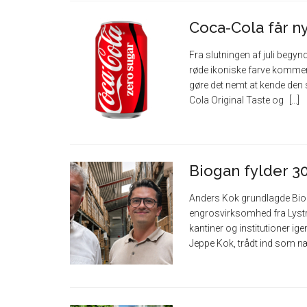
Coca-Cola får ny
Fra slutningen af juli begyn
røde ikoniske farve kommer t
gøre det nemt at kende den
Cola Original Taste og
Biogan fylder 30
Anders Kok grundlagde Bioga
engrosvirksomhed fra Lystr
kantiner og institutioner i
Jeppe Kok, trådt ind som 