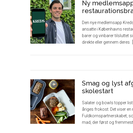
Ny medlemsapp 
restaurationsbr
Den nye medlemsapp Kreds l
ansatte i Københavns restau
barer og vinbarer tilsluttet
direkte eller gennem deres
Smag og lyst af
skolestart
Salater og bowls topper lis
åriges frokost. Det viser e
Fuldkornspartnerskabet, so
mad, der først og fremmes