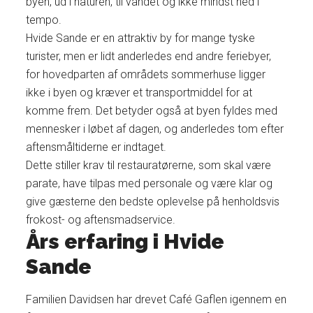
byen, ud i naturen, til vandet og ikke mindst ned i
tempo.
Hvide Sande er en attraktiv by for mange tyske
turister, men er lidt anderledes end andre feriebyer,
for hovedparten af områdets sommerhuse ligger
ikke i byen og kræver et transportmiddel for at
komme frem. Det betyder også at byen fyldes med
mennesker i løbet af dagen, og anderledes tom efter
aftensmåltiderne er indtaget.
Dette stiller krav til restauratørerne, som skal være
parate, have tilpas med personale og være klar og
give gæsterne den bedste oplevelse på henholdsvis
frokost- og aftensmadservice.
Års erfaring i Hvide
Sande
Familien Davidsen har drevet Café Gaflen igennem en