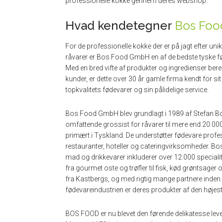
professionelle kokke gennem deres webshop.
Hvad kendetegner
Bos Foo
For de professionelle kokke der er på jagt efter unik
råvarer er Bos Food GmbH en af de bedste tyske fø
Med en bred vifte af produkter og ingredienser bere
kunder, er dette over 30 år gamle firma kendt for sit
topkvalitets fødevarer og sin pålidelige service.
Bos Food GmbH blev grundlagt i 1989 af Stefan Bo
omfattende grossist for råvarer til mere end 20.0
primært i Tyskland. De understøtter fødevare pro
restauranter, hoteller og cateringvirksomheder. B
mad og drikkevarer inkluderer over 12.000 specialit
fra gourmet oste og trøfler til fisk, kød grøntsager
fra Kastbergs, og med rigtig mange partnere inden
fødevareindustrien er deres produkter af den højeste
BOS FOOD er nu blevet den førende delikatesse lev