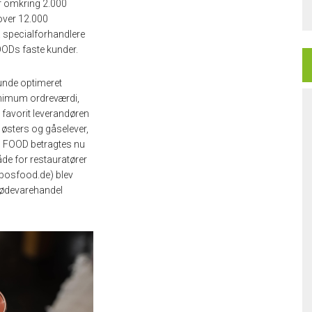
r omkring 2.000
 over 12.000
ra specialforhandlere
FOODs faste kunder.
unde optimeret
inimum ordreværdi,
favorit leverandøren
, østers og gåselever,
BOS FOOD betragtes nu
de for restauratører
osfood.de) blev
 fødevarehandel