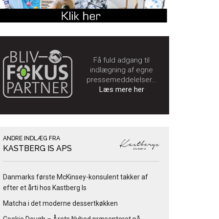
Få fuld adgang til
indlægning af egne
pressemeddelelser…
Læs mere her
ANDRE INDLÆG FRA
KASTBERG IS APS
Danmarks første McKinsey-konsulent takker af
efter et årti hos Kastberg Is
Matcha i det moderne dessertkøkken