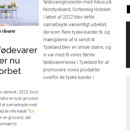
fødevaregrossister med fokus på
Nordtyskland, Schleswig-Holstein.
I løbet af 2022 blev dette
samarbejde væsentligt udviklet,
 råvarer
der kom flere tyske kunder til, og
mængderne af is sendt til
Tyskland blev en smule større, og
fødevarer
vi var med til vores første
ger nu
fødevaremesse i Tyskland for at
orbet
promovere vores produkter
overfor de tyske kunder i
v skrevet i 2023, hvor
endnu en tysk grossist.
t et samarbejde med
ad de ville kalde “
Eis
r en grossist, der
rimært til