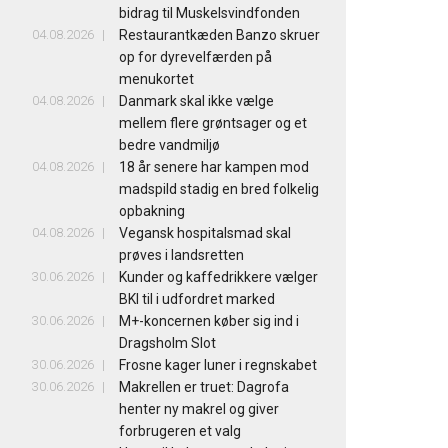
bidrag til Muskelsvindfonden
04.08.2026
Restaurantkæden Banzo skruer
op for dyrevelfærden på
menukortet
04.08.2026
Danmark skal ikke vælge
mellem flere grøntsager og et
bedre vandmiljø
04.08.2026
18 år senere har kampen mod
madspild stadig en bred folkelig
opbakning
04.08.2026
Vegansk hospitalsmad skal
prøves i landsretten
30.06.2026
Kunder og kaffedrikkere vælger
BKI til i udfordret marked
30.06.2026
M+-koncernen køber sig ind i
Dragsholm Slot
30.06.2026
Frosne kager luner i regnskabet
30.06.2026
Makrellen er truet: Dagrofa
henter ny makrel og giver
forbrugeren et valg