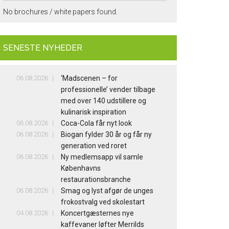
No brochures / white papers found.
SENESTE NYHEDER
06.08.2026
‘Madscenen – for
professionelle’ vender tilbage
med over 140 udstillere og
kulinarisk inspiration
06.08.2026
Coca-Cola får nyt look
06.08.2026
Biogan fylder 30 år og får ny
generation ved roret
06.08.2026
Ny medlemsapp vil samle
Københavns
restaurationsbranche
06.08.2026
Smag og lyst afgør de unges
frokostvalg ved skolestart
04.08.2026
Koncertgæsternes nye
kaffevaner løfter Merrilds