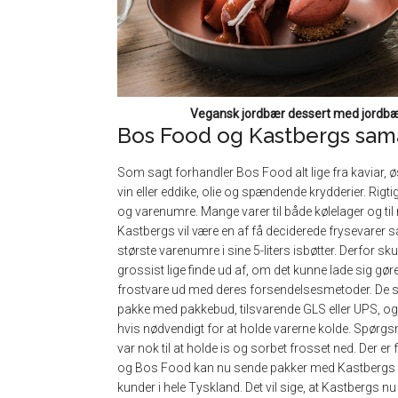
Vegansk jordbær dessert med jordbæ
Bos Food og Kastbergs sam
Som sagt forhandler Bos Food alt lige fra kaviar, ø
vin eller eddike, olie og spændende krydderier. Rig
og varenumre. Mange varer til både kølelager og ti
Kastbergs vil være en af få deciderede frysevarer sa
største varenumre i sine 5-liters isbøtter. Derfor sk
grossist lige finde ud af, om det kunne lade sig gør
frostvare ud med deres forsendelsesmetoder. De 
pakke med pakkebud, tilsvarende GLS eller UPS, og
hvis nødvendigt for at holde varerne kolde. Spørgs
var nok til at holde is og sorbet frosset ned. Der er
og Bos Food kan nu sende pakker med Kastbergs G
kunder i hele Tyskland. Det vil sige, at Kastbergs nu