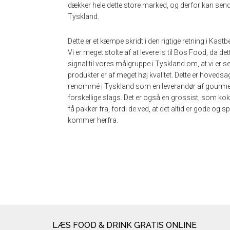
dækker hele dette store marked, og derfor kan sende 
Tyskland.
Dette er et kæmpe skridt i den rigtige retning i Kast
Vi er meget stolte af at levere is til Bos Food, da det
signal til vores målgruppe i Tyskland om, at vi er s
produkter er af meget høj kvalitet. Dette er hoveds
renommé i Tyskland som en leverandør af gourme
forskellige slags. Det er også en grossist, som kokk
få pakker fra, fordi de ved, at det altid er gode og
kommer herfra.
LÆS FOOD & DRINK GRATIS ONLINE