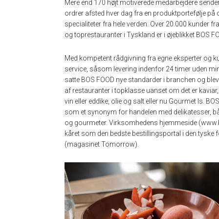
Mere end 170 højt motiverede medarbejdere sende
ordrer afsted hver dag fra en produktportefølje på
specialiteter fra hele verden. Over 20.000 kunder f
og toprestauranter i Tyskland er i øjeblikket BOS 
Med kompetent rådgivning fra egne eksperter og k
service, såsom levering indenfor 24 timer uden m
satte BOS FOOD nye standarder i branchen og blev 
af ​​restauranter i topklasse uanset om det er kaviar
vin eller eddike, olie og salt eller nu Gourmet Is. 
som et synonym for handelen med delikatesser, bå
og gourmeter. Virksomhedens hjemmeside (www.b
kåret som den bedste bestillingsportal i den tyske
(magasinet Tomorrow).