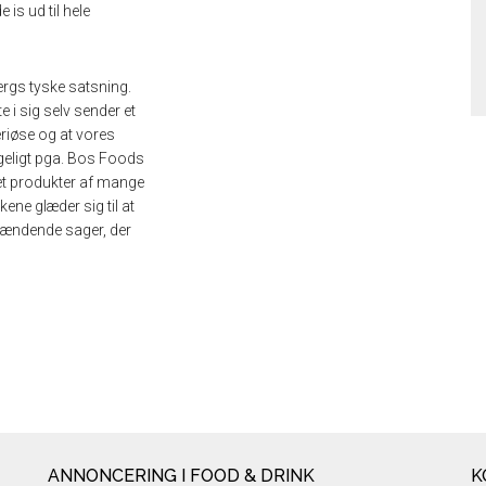
is ud til hele
bergs tyske satsning.
te i sig selv sender et
eriøse og at vores
ageligt pga. Bos Foods
t produkter af mange
ene glæder sig til at
 spændende sager, der
ANNONCERING I FOOD & DRINK
K