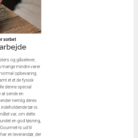
r sorbet
arbejde
sters og gåselever,
tig mange mindre varer
l normal opbevaring.
mt et et de fysisk
ulle denne special
e at sende en
sender nemlig deres
 indeholdende tør-is
målet var, om dette
 fundet en god løsning,
ourmet-Is ud til
 har en leverandør, der