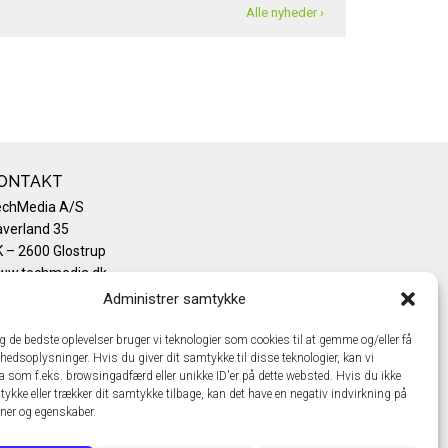
Alle nyheder ›
ONTAKT
echMedia A/S
verland 35
 – 2600 Glostrup
ww.techmedia.dk
lefon: +45 43 24 26 28
Administrer samtykke
mail:
info@techmedia.dk
ivatlivspolitik
ig de bedste oplevelser bruger vi teknologier som cookies til at gemme og/eller få
hedsoplysninger. Hvis du giver dit samtykke til disse teknologier, kan vi
okiepolitik
a som f.eks. browsingadfærd eller unikke ID'er på dette websted. Hvis du ikke
tykke eller trækker dit samtykke tilbage, kan det have en negativ indvirkning på
oner og egenskaber.