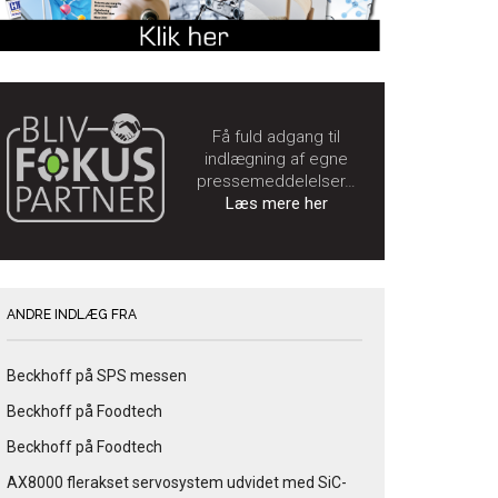
Få fuld adgang til
indlægning af egne
pressemeddelelser…
Læs mere her
ANDRE INDLÆG FRA
Beckhoff på SPS messen
Beckhoff på Foodtech
Beckhoff på Foodtech
AX8000 flerakset servosystem udvidet med SiC-