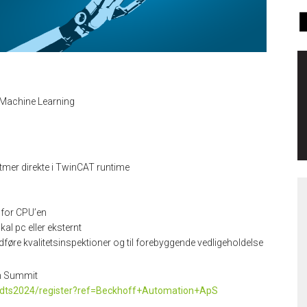
Machine Learning
tmer direkte i TwinCAT runtime
 for CPU’en
okal pc eller eksternt
udføre kvalitetsinspektioner og til forebyggende vedligeholdelse
ch Summit
dk/dts2024/register?ref=Beckhoff+Automation+ApS