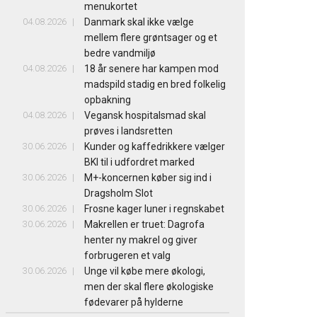
menukortet
04.08.2026
Danmark skal ikke vælge
mellem flere grøntsager og et
bedre vandmiljø
04.08.2026
18 år senere har kampen mod
madspild stadig en bred folkelig
opbakning
04.08.2026
Vegansk hospitalsmad skal
prøves i landsretten
30.06.2026
Kunder og kaffedrikkere vælger
BKI til i udfordret marked
30.06.2026
M+-koncernen køber sig ind i
Dragsholm Slot
30.06.2026
Frosne kager luner i regnskabet
30.06.2026
Makrellen er truet: Dagrofa
henter ny makrel og giver
forbrugeren et valg
30.06.2026
Unge vil købe mere økologi,
men der skal flere økologiske
fødevarer på hylderne