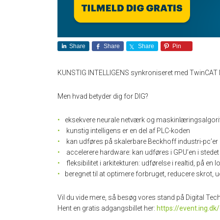
Share
Share
Share
Pin
KUNSTIG INTELLIGENS synkroniseret med TwinCAT 
Men hvad betyder dig for DIG?
eksekvere neurale netværk og maskinlæringsalgori
kunstig intelligens er en del af PLC-koden
kan udføres på skalerbare Beckhoff industri-pc’er
accelerere hardware: kan udføres i GPU’en i stedet
fleksibilitet i arkitekturen: udførelse i realtid, på en l
beregnet til at optimere forbruget, reducere skrot, 
Vil du vide mere, så besøg vores stand på Digital Te
Hent en gratis adgangsbillet her:
https://event.ing.