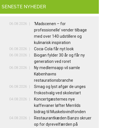
SENESTE NYHEDER
06.08.2026
‘Madscenen – for
professionelle’ vender tilbage
med over 140 udstillere og
kulinarisk inspiration
06.08.2026
Coca-Cola får nyt look
06.08.2026
Biogan fylder 30 år og får ny
generation ved roret
06.08.2026
Ny medlemsapp vil samle
Københavns
restaurationsbranche
06.08.2026
Smag og lyst afgør de unges
frokostvalg ved skolestart
04.08.2026
Koncertgæsternes nye
kaffevaner løfter Merrilds
bidrag til Muskelsvindfonden
04.08.2026
Restaurantkæden Banzo skruer
op for dyrevelfærden på