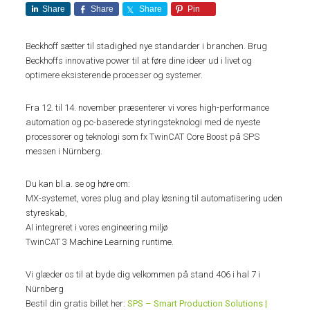
Share
Share
Share
Pin
Beckhoff sætter til stadighed nye standarder i branchen. Brug
Beckhoffs innovative power til at føre dine ideer ud i livet og
optimere eksisterende processer og systemer.
Fra 12. til 14. november præsenterer vi vores high-performance
automation og pc-baserede styringsteknologi med de nyeste
processorer og teknologi som fx TwinCAT Core Boost på SPS
messen i Nürnberg.
Du kan bl.a. se og høre om:
MX-systemet, vores plug and play løsning til automatisering uden
styreskab,
AI integreret i vores engineering miljø
TwinCAT 3 Machine Learning runtime.
Vi glæder os til at byde dig velkommen på stand 406 i hal 7 i
Nürnberg
Bestil din gratis billet her:
SPS – Smart Production Solutions |