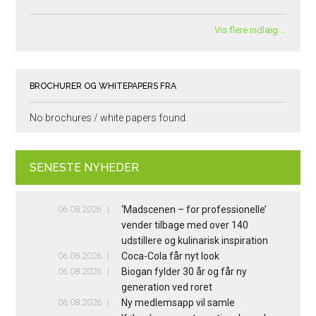
Vis flere indlæg …
BROCHURER OG WHITEPAPERS FRA
No brochures / white papers found.
SENESTE NYHEDER
06.08.2026
‘Madscenen – for professionelle’
vender tilbage med over 140
udstillere og kulinarisk inspiration
06.08.2026
Coca-Cola får nyt look
06.08.2026
Biogan fylder 30 år og får ny
generation ved roret
06.08.2026
Ny medlemsapp vil samle