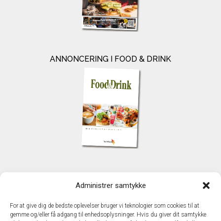
ANNONCERING I FOOD & DRINK
KONTAKT
Administrer samtykke
TechMedia A/S
Naverland 35
For at give dig de bedste oplevelser bruger vi teknologier som cookies til at
DK – 2600 Glostrup
gemme og/eller få adgang til enhedsoplysninger. Hvis du giver dit samtykke