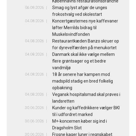
Københavns restaurationsbranche
06.08.2026
Smag og lyst afgør de unges
frokostvalg ved skolestart
04.08.2026
Koncertgæsternes nye kaffevaner
løfter Merrilds bidrag til
Muskelsvindfonden
04.08.2026
Restaurantkæden Banzo skruer op
for dyrevelfærden på menukortet
04.08.2026
Danmark skal ikke vælge mellem
flere grøntsager og et bedre
vandmiljø
04.08.2026
18 år senere har kampen mod
madspild stadig en bred folkelig
opbakning
04.08.2026
Vegansk hospitalsmad skal prøves i
landsretten
30.06.2026
Kunder og kaffedrikkere vælger BKI
til i udfordret marked
30.06.2026
M+-koncernen køber sig ind i
Dragsholm Slot
30.06.2026
Frosne kager luner i regnskabet