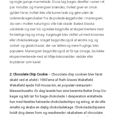
og nogle gange marmelade. Disse lag bages derefter i ovnen i et
par minutter, og marengsen brændes, hvilket giver en smuk
gylden farve, hvilket ikke ville kunne lade sig gøre uden de
isolerende egenskaber fra de piskede æggehvider i marengsen,
da isen i midten naturligvis ville lide skade. Baked Alaska
udviklede sig over tid, og kokke begyndte at eksperimentere med
forskellige lag og smag. Kagelaget blev skiftet ud med brownies
eller chokoladekage. Islaget begyndte også at ændre sig, og
sorbet- og gelato-baser, der var lettere og mere frugtige, blev
populære. Marengsen begyndte også at få nye smage, da kokke
eksperimenterede med at tilføje kokosnødder, nødder eller
krydderier som kanel.
2: Chocolate Chip Cookie
– Chocolate chip cookien blev først
skabt ved et uheld i 1930’erne af Ruth Graves Wakefield.
Wakefield ejede Toll House Inn, en populær restaurant i
Massachusetts. En dag lavede hun sine berømte Butter Drop Do-
kager og løb tør for bage chokolade. I desperation erstattede
hun med Nestles halvsøde chokoladechips og antog, at de ville
smelte og skabe en dejlig chokoladekage. Chokoladechipsene
holdt dog deres form og resulterede i skabelsen af ​​chocolate