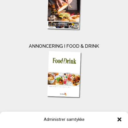
ANNONCERING I FOOD & DRINK
KONTAKT
Administrer samtykke
TechMedia A/S
Naverland 35