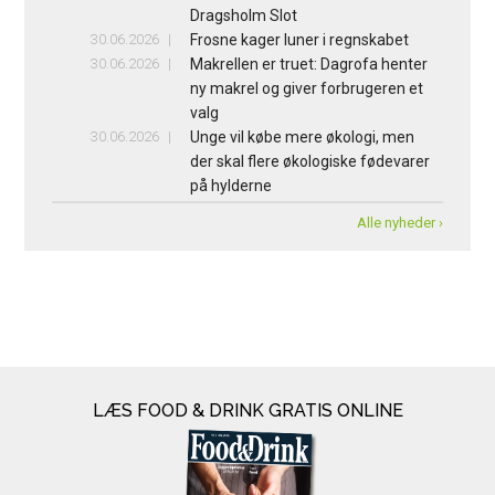
Dragsholm Slot
30.06.2026
Frosne kager luner i regnskabet
30.06.2026
Makrellen er truet: Dagrofa henter
ny makrel og giver forbrugeren et
valg
30.06.2026
Unge vil købe mere økologi, men
der skal flere økologiske fødevarer
på hylderne
Alle nyheder ›
LÆS FOOD & DRINK GRATIS ONLINE