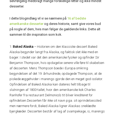
selvfølgelig medbragt mange forskellige retter og ikke mindst
desserter.
I dette blogindlæg vil vi se nærmere på
16 af bedste
amerikanske desserter
og deres historie, samt give vores bud
på nogle af dem, hvis man følger de gældende links. Dette alt
sammen til din inspiration som kok.
1:
Baked
Alaska
– Historien om den klassiske dessert Baked
Alaska begynder langt fra Alaska, og faktisk slet ikke med en
bager. I stedet var det den amerikanske fysiker og opfinder Sir
Benjamin Thompson, hvis opdagelse senere ville føre til skabelsen
af ​​desserten. Mens Thompson boede i Europa omkring
begyndelsen af ​​det 19. århundrede, opdagede Thompson, at de
piskede æggehvider i marengs gjorde den en meget god isolator.
Opfindelsen af Baked Alaska kan dateres helt tilbage til
slutningen af 1800-tallet, hvor den amerikanske kok Charles
Ranhofer fra restaurant Delmonico’s tit bliver krediteret for
opfindelsen.Desserten får ikke sit navn pga. sit oprindelsessted
men nærmere fordi, Baked Alaska ligner Alaskas sneklædte
bjergkæder. Desserten består af lag af svampekage, is, marengs