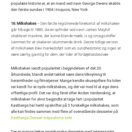
populære historie er, at en mand ved navn George Owens skabte
den første sundae i 1904 i Iroquois, New York.
16: Milkshakes
– Den første registrerede forekomst af milkshaken
går tilbage til 1885, da en opfinder ved navn James Mayhill
skabte en maskine, der kunne blande mælk, is og smagsstoffer
sammen for at skabe en skummende drink. Denne tidlige version
af milkshaken blev markedsført som en sundhedstonic og siges at
være særlig gavnlig for dem, der lider af fordøjelsesbesvær.
Milkshaken vandt popularitet i begyndelsen af ​​det 20.
århundrede, blandt andet takket være dens tilknytning til
berømtheder og filmstjerner. Mange kendte skuespillere fra tiden
var kendt for at nyde milkshakes, og det var med til at øge dens
offentlige profil. Det var dog først efter Anden Verdenskrig, at
milkshaken for alvor begyndte at tage fart i popularitet.
Kastbergs har hertil opskrifter på 3 forskellige milkshakes, som
alle kan findes sammen med flere af ovenstående desserter på
Kastbergs Dessert Inspirations side
Der er mange lækre amerikanske desserter med interessante