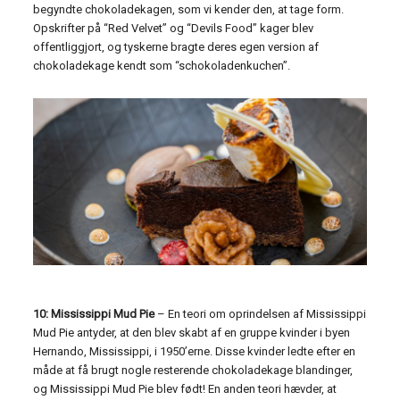
begyndte chokoladekagen, som vi kender den, at tage form.
Opskrifter på “Red Velvet” og “Devils Food” kager blev
offentliggjort, og tyskerne bragte deres egen version af
chokoladekage kendt som “schokoladenkuchen”.
10: Mississippi Mud Pie
– En teori om oprindelsen af ​​Mississippi
Mud Pie antyder, at den blev skabt af en gruppe kvinder i byen
Hernando, Mississippi, i 1950’erne. Disse kvinder ledte efter en
måde at få brugt nogle resterende chokoladekage blandinger,
og Mississippi Mud Pie blev født! En anden teori hævder, at