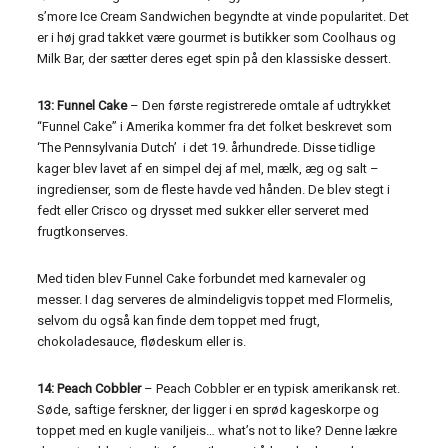
s’more Ice Cream Sandwichen begyndte at vinde popularitet. Det
er i høj grad takket være gourmet is butikker som Coolhaus og
Milk Bar, der sætter deres eget spin på den klassiske dessert.
13: Funnel Cake
– Den første registrerede omtale af udtrykket
“Funnel Cake” i Amerika kommer fra det folket beskrevet som
‘The Pennsylvania Dutch’ i det 19. århundrede. Disse tidlige
kager blev lavet af en simpel dej af mel, mælk, æg og salt –
ingredienser, som de fleste havde ved hånden. De blev stegt i
fedt eller Crisco og drysset med sukker eller serveret med
frugtkonserves.
Med tiden blev Funnel Cake forbundet med karnevaler og
messer. I dag serveres de almindeligvis toppet med Flormelis,
selvom du også kan finde dem toppet med frugt,
chokoladesauce, flødeskum eller is.
14: Peach Cobbler
– Peach Cobbler er en typisk amerikansk ret.
Søde, saftige ferskner, der ligger i en sprød kageskorpe og
toppet med en kugle vaniljeis… what’s not to like? Denne lækre