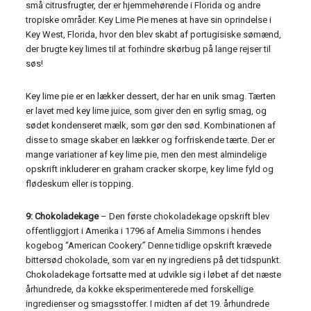
små citrusfrugter, der er hjemmehørende i Florida og andre
tropiske områder. Key Lime Pie menes at have sin oprindelse i
Key West, Florida, hvor den blev skabt af portugisiske sømænd,
der brugte key limes til at forhindre skørbug på lange rejser til
søs!
Key lime pie er en lækker dessert, der har en unik smag. Tærten
er lavet med key lime juice, som giver den en syrlig smag, og
sødet kondenseret mælk, som gør den sød. Kombinationen af ​​
disse to smage skaber en lækker og forfriskende tærte. Der er
mange variationer af key lime pie, men den mest almindelige
opskrift inkluderer en graham cracker skorpe, key lime fyld og
flødeskum eller is topping.
9: Chokoladekage
– Den første chokoladekage opskrift blev
offentliggjort i Amerika i 1796 af Amelia Simmons i hendes
kogebog “American Cookery.” Denne tidlige opskrift krævede
bittersød chokolade, som var en ny ingrediens på det tidspunkt.
Chokoladekage fortsatte med at udvikle sig i løbet af det næste
århundrede, da kokke eksperimenterede med forskellige
ingredienser og smagsstoffer. I midten af ​​det 19. århundrede