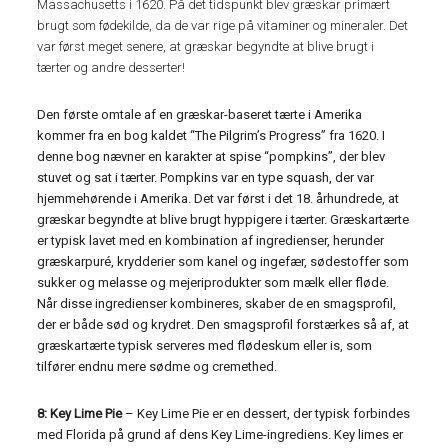
Massachusetts i 1620. På det tidspunkt blev græskar primært
brugt som fødekilde, da de var rige på vitaminer og mineraler. Det
var først meget senere, at græskar begyndte at blive brugt i
tærter og andre desserter!
Den første omtale af en græskar-baseret tærte i Amerika
kommer fra en bog kaldet “The Pilgrim’s Progress” fra 1620. I
denne bog nævner en karakter at spise “pompkins”, der blev
stuvet og sat i tærter. Pompkins var en type squash, der var
hjemmehørende i Amerika. Det var først i det 18. århundrede, at
græskar begyndte at blive brugt hyppigere i tærter. Græskartærte
er typisk lavet med en kombination af ingredienser, herunder
græskarpuré, krydderier som kanel og ingefær, sødestoffer som
sukker og melasse og mejeriprodukter som mælk eller fløde.
Når disse ingredienser kombineres, skaber de en smagsprofil,
der er både sød og krydret. Den smagsprofil forstærkes så af, at
græskartærte typisk serveres med flødeskum eller is, som
tilfører endnu mere sødme og cremethed.
8: Key Lime Pie
– Key Lime Pie er en dessert, der typisk forbindes
med Florida på grund af dens Key Lime-ingrediens. Key limes er