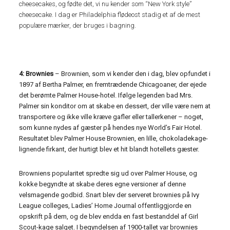
cheesecakes, og fødte det, vi nu kender som “New York style”
cheesecake. I dag er Philadelphia flødeost stadig et af de mest
populære mærker, der bruges i bagning.
4: Brownies
– Brownien, som vi kender den i dag, blev opfundet i
1897 af Bertha Palmer, en fremtrædende Chicagoaner, der ejede
det berømte Palmer House-hotel. Ifølge legenden bad Mrs.
Palmer sin konditor om at skabe en dessert, der ville være nem at
transportere og ikke ville kræve gafler eller tallerkener – noget,
som kunne nydes af gæster på hendes nye World’s Fair Hotel.
Resultatet blev Palmer House Brownien, en lille, chokoladekage-
lignende firkant, der hurtigt blev et hit blandt hotellets gæster.
Browniens popularitet spredte sig ud over Palmer House, og
kokke begyndte at skabe deres egne versioner af denne
velsmagende godbid. Snart blev der serveret brownies på Ivy
League colleges, Ladies’ Home Journal offentliggjorde en
opskrift på dem, og de blev endda en fast bestanddel af Girl
Scout-kage salget. I begyndelsen af ​​1900-tallet var brownies