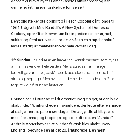
dessert er blevet nydt af amerikanere i århundreder og har
gennemgået mange forskellige fornyelser.!
Den tidligste kendte opskrift på Peach Cobbler går tilbage til
1864. Udgivet i Mrs. Rundell’s A New System of Domestic
Cookery, opskriften kræver kun fire ingredienser: smør, mel,
sukker og ferskner. Kan du tro det? Sådan en simpel opskrift
nydes stadig af mennesker over hele verden i dag.
15: Sundae
– Sundae er en lækker og ikonisk dessert, som nydes
af mennesker over hele verden. Mens sundae har mange
forskellige varianter, består den klassiske sundae normalt af is,
sirup og toppings. Men hvor kom denne dejlige godbid fra? Lad os
tage et kig på sundae-historien.
Oprindelsen af ​​sundae er lidt omstridt. Nogle siger, at den blev
skabt i det 19. århundrede af is-sælgere, der ledte efter en måde
at sælge mere is på om søndagen. De begyndte at tilbyde is
med tilsat smag og toppings, og de kaldte det en “Sundae”.
Andre historier hævder, at sundae faktisk blev skabt i New
England i begyndelsen af ​​det 20. århundrede. Den mest