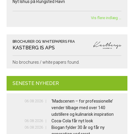
Nyt Ishus på Rungsted Havn
Vis flere indlæg …
BROCHURER OG WHITEPAPERS FRA
KASTBERG IS APS
No brochures / white papers found.
SENESTE NYHEDER
06.08.2026
‘Madscenen – for professionelle’
vender tilbage med over 140
udstillere og kulinarisk inspiration
06.08.2026
Coca-Cola får nyt look
06.08.2026
Biogan fylder 30 år og får ny