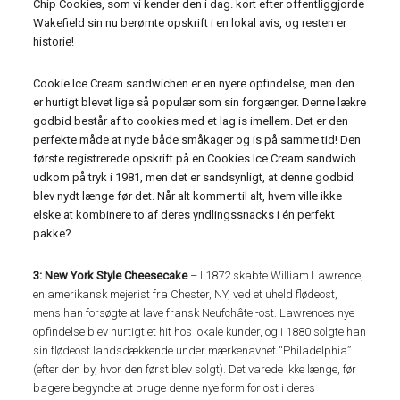
Chip Cookies, som vi kender den i dag. kort efter offentliggjorde
Wakefield sin nu berømte opskrift i en lokal avis, og resten er
historie!
Cookie Ice Cream sandwichen er en nyere opfindelse, men den
er hurtigt blevet lige så populær som sin forgænger. Denne lækre
godbid består af to cookies med et lag is imellem. Det er den
perfekte måde at nyde både småkager og is på samme tid! Den
første registrerede opskrift på en Cookies Ice Cream sandwich
udkom på tryk i 1981, men det er sandsynligt, at denne godbid
blev nydt længe før det. Når alt kommer til alt, hvem ville ikke
elske at kombinere to af deres yndlingssnacks i én perfekt
pakke?
3: New York Style Cheesecake
– I 1872 skabte William Lawrence,
en amerikansk mejerist fra Chester, NY, ved et uheld flødeost,
mens han forsøgte at lave fransk Neufchâtel-ost. Lawrences nye
opfindelse blev hurtigt et hit hos lokale kunder, og i 1880 solgte han
sin flødeost landsdækkende under mærkenavnet “Philadelphia”
(efter den by, hvor den først blev solgt). Det varede ikke længe, ​​før
bagere begyndte at bruge denne nye form for ost i deres