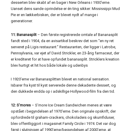
desserten blev skabt af en bager i New Orleans i 1930’erne.
Uanset dens sande oprindelse er én ting sikker: Mississippi Mud
Pie er en lækkerbisken, der er blevet nydt af mange i
generationer.
11: Bananasplit
– Den første registrerede omtale af Bananasplit
fandt sted i 1904, da en avisartikel beskrev det som “en ny ret
serveret på Ligis restaurant.” Restauranten, der ligger i Latrobe,
Pennsylvania, var ejet af David Strickler, en 23-årig farmaceut, der
er krediteret for at have opfundet bananasplit. Stricklers kreation
blev hurtigt et hit hos både lokale og udenbys
I 1920’erne var Bananasplitten blevet en national sensation.
Isbarer fra kyst til kyst serverede denne dekadente dessert, og
den dukkede endda op i adskillige Hollywood-film fra den tid.
12: S’mores
– S’more Ice Cream Sandwichen menes at være
opstået i begyndelsen af ​​1970’erne. Den originale opskrift, der
opfordrede til graham-crackers, chokoladeis og skumfiduser,
blev offentliggjort i magasinet Family Circle i 1974. Det var dog
først i slutningen af ​​1990’erne/begyndelsen af ​​2000’erne, at