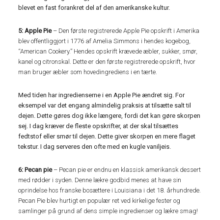
blevet en fast forankret del af den amerikanske kultur.
5: Apple Pie
– Den første registrerede Apple Pie opskrift i Amerika
blev offentliggjort i 1776 af Amelia Simmons i hendes kogebog,
“American Cookery.” Hendes opskrift krævede æbler, sukker, smør,
kanel og citronskal. Dette er den første registrerede opskrift, hvor
man bruger æbler som hovedingrediens i en tærte.
Med tiden har ingredienserne i en Apple Pie ændret sig. For
eksempel var det engang almindelig praksis at tilsætte salt til
dejen. Dette gøres dog ikke længere, fordi det kan gøre skorpen
sej. I dag kræver de fleste opskrifter, at der skal tilsættes
fedtstof eller smør til dejen. Dette giver skorpen en mere flaget
tekstur. I dag serveres den ofte med en kugle vaniljeis.
6: Pecan pie
– Pecan pie er endnu en klassisk amerikansk dessert
med rødder i syden. Denne lækre godbid menes at have sin
oprindelse hos franske bosættere i Louisiana i det 18. århundrede.
Pecan Pie blev hurtigt en populær ret ved kirkelige fester og
samlinger på grund af dens simple ingredienser og lækre smag!