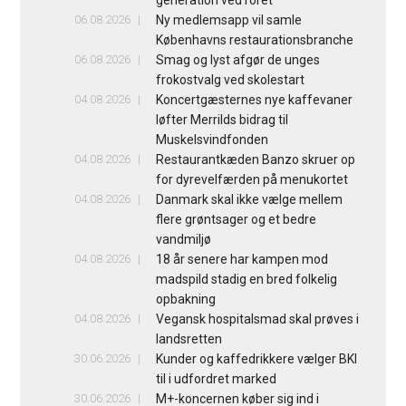
generation ved roret
06.08.2026
Ny medlemsapp vil samle
Københavns restaurationsbranche
06.08.2026
Smag og lyst afgør de unges
frokostvalg ved skolestart
04.08.2026
Koncertgæsternes nye kaffevaner
løfter Merrilds bidrag til
Muskelsvindfonden
04.08.2026
Restaurantkæden Banzo skruer op
for dyrevelfærden på menukortet
04.08.2026
Danmark skal ikke vælge mellem
flere grøntsager og et bedre
vandmiljø
04.08.2026
18 år senere har kampen mod
madspild stadig en bred folkelig
opbakning
04.08.2026
Vegansk hospitalsmad skal prøves i
landsretten
30.06.2026
Kunder og kaffedrikkere vælger BKI
til i udfordret marked
30.06.2026
M+-koncernen køber sig ind i