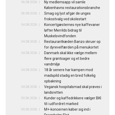
06.08.2026
Ny medlemsapp vil samle
Københavns restaurationsbranche
06.08.2026
Smag og lyst afgør de unges
frokostvalg ved skolestart
04.08.2026
Koncertgæsternes nye kaffevaner
løfter Merrilds bidrag til
Muskelsvindfonden
04.08.2026
Restaurantkæden Banzo skruer op
for dyrevelfærden på menukortet
04.08.2026
Danmark skal ikke vælge mellem
flere grøntsager og et bedre
vandmiljø
04.08.2026
18 år senere har kampen mod
madspild stadig en bred folkelig
opbakning
04.08.2026
Vegansk hospitalsmad skal prøves i
landsretten
30.06.2026
Kunder og kaffedrikkere vælger BKI
til i udfordret marked
30.06.2026
M+-koncernen køber sig ind i
Dragsholm Slot