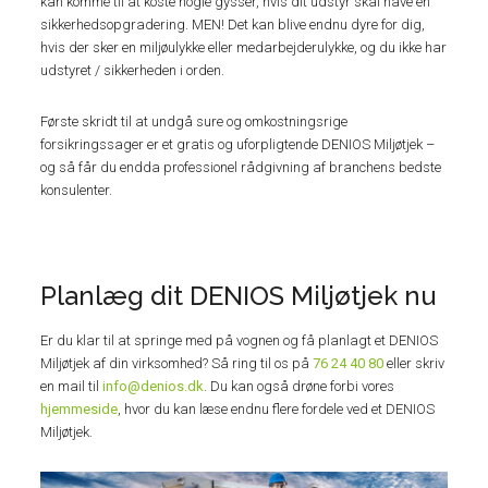
kan komme til at koste nogle gysser, hvis dit udstyr skal have en
sikkerhedsopgradering. MEN! Det kan blive endnu dyre for dig,
hvis der sker en miljøulykke eller medarbejderulykke, og du ikke har
udstyret / sikkerheden i orden.
Første skridt til at undgå sure og omkostningsrige
forsikringssager er et gratis og uforpligtende DENIOS Miljøtjek –
og så får du endda professionel rådgivning af branchens bedste
konsulenter.
Planlæg dit DENIOS Miljøtjek nu
Er du klar til at springe med på vognen og få planlagt et DENIOS
Miljøtjek af din virksomhed? Så ring til os på
76 24 40 80
eller skriv
en mail til
info@denios.dk
. Du kan også drøne forbi vores
hjemmeside
, hvor du kan læse endnu flere fordele ved et DENIOS
Miljøtjek.