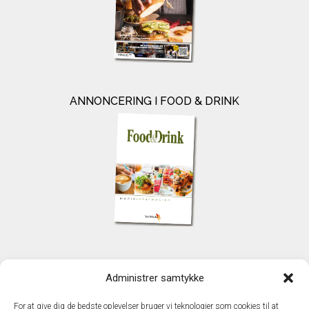
ANNONCERING I FOOD & DRINK
KONTAKT
Administrer samtykke
TechMedia A/S
Naverland 35
For at give dig de bedste oplevelser bruger vi teknologier som cookies til at