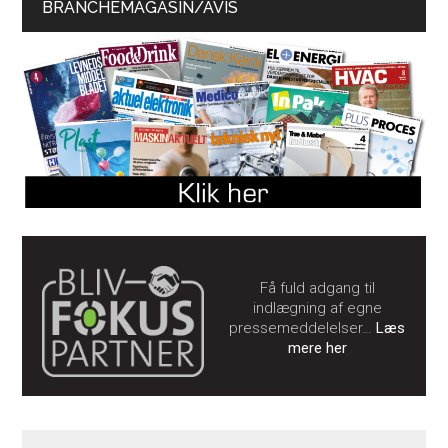
BRANCHEMAGASIN/AVIS
Få fuld adgang til
indlægning af egne
pressemeddelelser…
Læs
mere her