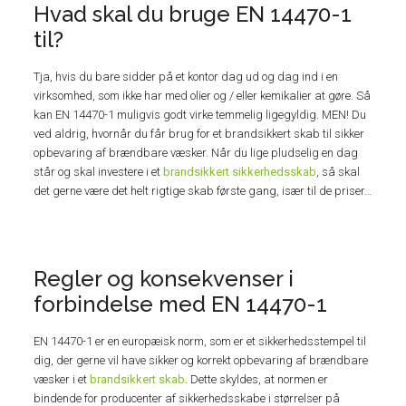
Hvad skal du bruge EN 14470-1
til?
Tja, hvis du bare sidder på et kontor dag ud og dag ind i en
virksomhed, som ikke har med olier og / eller kemikalier at gøre. Så
kan EN 14470-1 muligvis godt virke temmelig ligegyldig. MEN! Du
ved aldrig, hvornår du får brug for et brandsikkert skab til sikker
opbevaring af brændbare væsker. Når du lige pludselig en dag
står og skal investere i et
brandsikkert sikkerhedsskab
, så skal
det gerne være det helt rigtige skab første gang, især til de priser…
Regler og konsekvenser i
forbindelse med EN 14470-1
EN 14470-1 er en europæisk norm, som er et sikkerhedsstempel til
dig, der gerne vil have sikker og korrekt opbevaring af brændbare
væsker i et
brandsikkert skab
. Dette skyldes, at normen er
bindende for producenter af sikkerhedsskabe i størrelser på