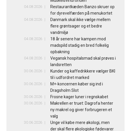
Muskelsvindfonden
04.08.2026
Restaurantkæden Banzo skruer op
for dyrevelfærden på menukortet
04.08.2026
Danmark skal ikke vælge mellem
flere grøntsager og et bedre
vandmiljø
04.08.2026
18 år senere har kampen mod
madspild stadig en bred folkelig
opbakning
04.08.2026
Vegansk hospitalsmad skal prøves i
landsretten
30.06.2026
Kunder og kaffedrikkere vælger BKI
til i udfordret marked
30.06.2026
M+-koncernen køber sig ind i
Dragsholm Slot
30.06.2026
Frosne kager luner i regnskabet
30.06.2026
Makrellen er truet: Dagrofa henter
ny makrel og giver forbrugeren et
valg
30.06.2026
Unge vil købe mere økologi, men
der skal flere økologiske fødevarer