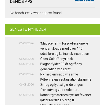
DENIOS APS
No brochures / white papers found.
SENESTE NYHEDER
06.08.2026
‘Madscenen – for professionelle’
vender tilbage med over 140
udstillere og kulinarisk inspiration
06.08.2026
Coca-Cola får nyt look
06.08.2026
Biogan fylder 30 år og får ny
generation ved roret
06.08.2026
Ny medlemsapp vil samle
Københavns restaurationsbranche
06.08.2026
Smag og lyst afgør de unges
frokostvalg ved skolestart
04.08.2026
Koncertgæsternes nye kaffevaner
løfter Merrilds bidrag til