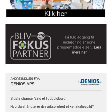
Få fuld adgang til
indlægning af egne
pressemeddelelser…
Læs
mere her
ANDRE INDLÆG FRA
DENIOS APS
Sidste chance: Vind et fodboldbord
Hvordan håndterer din virksomhed et kemikaliespild?