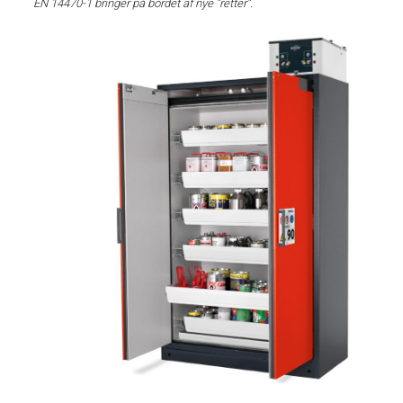
EN 14470-1 bringer på bordet af nye ”retter”.