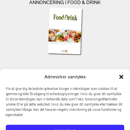
ANNONCERING I FOOD & DRINK
KONTAKT
Administrer samtykke
TechMedia A/S
Naverland 35
For at give dig de bedste oplevelser bruger vi teknologier som cookies til at
DK – 2600 Glostrup
gemme og/eller få adgang til enhedsoplysninger. Hvis du giver dit samtykke
www.techmedia.dk
til disse teknologier, kan vi behandle data som f.eks. browsingadfærd eller
Telefon: +45 43 24 26 28
unikke ID'er på dette websted. Hvis du ikke giver dit samtykke eller trækker dit
samtykke tilbage, kan det have en negativ indvirkning på visse funktioner og
E-mail:
info@techmedia.dk
egenskaber.
Privatlivspolitik
Cookiepolitik