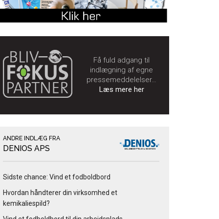
Få fuld adgang til
indlægning af egne
pressemeddelelser…
Læs mere her
ANDRE INDLÆG FRA
DENIOS APS
Sidste chance: Vind et fodboldbord
Hvordan håndterer din virksomhed et
kemikaliespild?