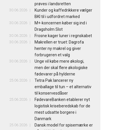
prøves i landsretten
30.06.2026
Kunder og kaffedrikkere vælger
BKI til i udfordret marked
30.06.2026
M+-koncernen køber sig ind i
Dragsholm Slot
30.06.2026
Frosne kager luner i regnskabet
30.06.2026
Makrellen er truet: Dagrofa
henter ny makrel og giver
forbrugeren et valg
30.06.2026
Unge vil købe mere økologi,
men der skal flere økologiske
fødevarer på hylderne
25.06.2026
Tetra Pak lancerer ny
emballage til tun – et alternativ
til konservesdåser
25.06.2026
FødevareBanken etablerer nyt
logistisk kriseberedskab for de
mest udsatte borgere i
Danmark
25.06.2026
Dansk model for spisemærke er