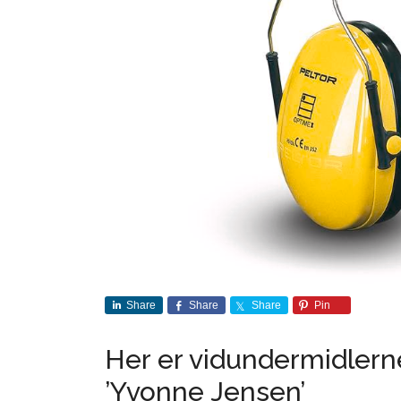
Share
Share
Share
Pin
Her er vidundermidlern
’Yvonne Jensen’