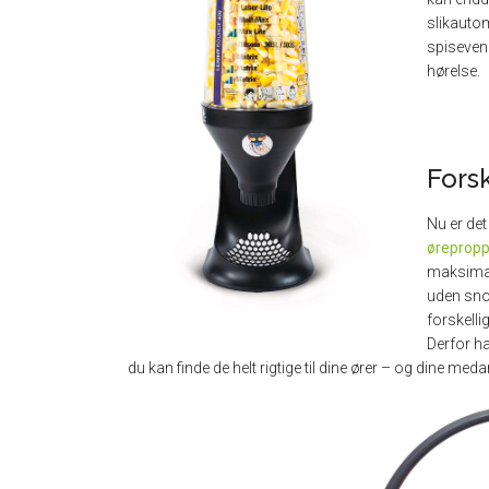
slikautom
spisevenl
hørelse.
Fors
Nu er det
ørepropp
maksimal
uden snor,
forskelli
Derfor ha
du kan finde de helt rigtige til dine ører – og dine meda