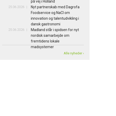
på vej i Holland
25.06.2026
Nyt partnerskab med Dagrofa
Foodservice og NaCl om
innovation og talentudvikling i
dansk gastronomi
25.06.2026
Madland står i spidsen for nyt
nordisk samarbejde om
fremtidens lokale
madsystemer
Alle nyheder ›