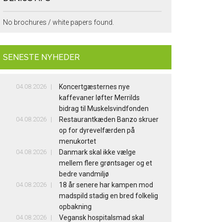
No brochures / white papers found.
SENESTE NYHEDER
04.08.2026
Koncertgæsternes nye
kaffevaner løfter Merrilds
bidrag til Muskelsvindfonden
04.08.2026
Restaurantkæden Banzo skruer
op for dyrevelfærden på
menukortet
04.08.2026
Danmark skal ikke vælge
mellem flere grøntsager og et
bedre vandmiljø
04.08.2026
18 år senere har kampen mod
madspild stadig en bred folkelig
opbakning
04.08.2026
Vegansk hospitalsmad skal