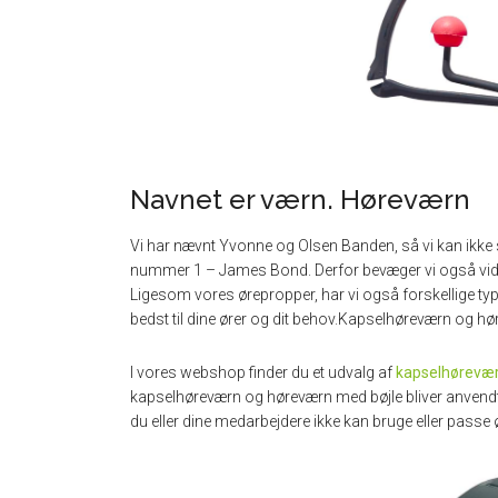
Navnet er værn. Høreværn
Vi har nævnt Yvonne og Olsen Banden, så vi kan ikke
nummer 1 – James Bond. Derfor bevæger vi også videre
Ligesom vores ørepropper, har vi også forskellige ty
bedst til dine ører og dit behov.Kapselhøreværn og 
I vores webshop finder du et udvalg af
kapselhørevæ
kapselhøreværn og høreværn med bøjle bliver anvendt, h
du eller dine medarbejdere ikke kan bruge eller passe