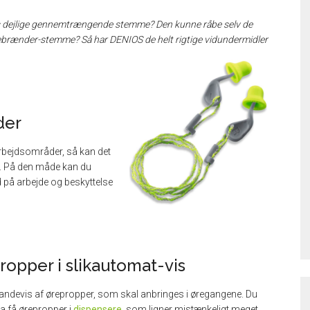
s dejlige gennemtrængende stemme? Den kunne råbe selv de
rænder-stemme? Så har DENIOS de helt rigtige vidundermidler
der
arbejdsområder, så kan det
. På den måde kan du
d på arbejde og beskyttelse
ropper i slikautomat-vis
pandevis af ørepropper, som skal anbringes i øregangene. Du
a få ørepropper i
dispensere
, som ligner mistænkeligt meget