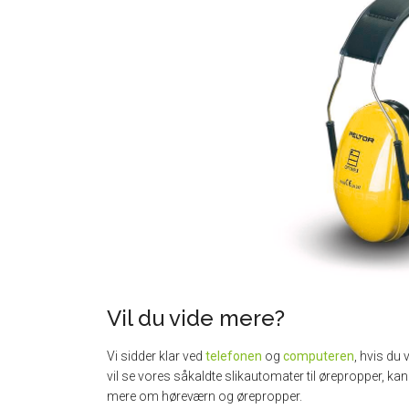
Vil du vide mere?
Vi sidder klar ved
telefonen
og
computeren
, hvis du
vil se vores såkaldte slikautomater til ørepropper, ka
mere om høreværn og ørepropper.