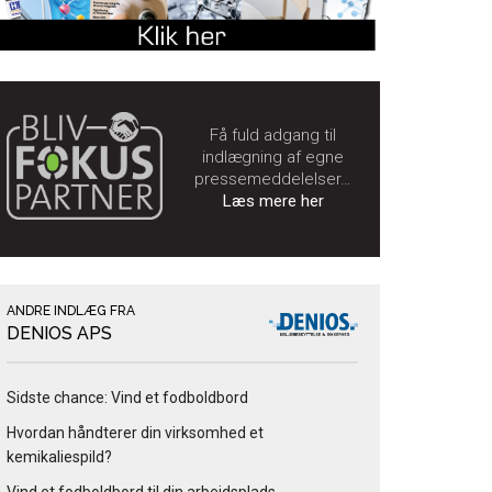
Få fuld adgang til
indlægning af egne
pressemeddelelser…
Læs mere her
ANDRE INDLÆG FRA
DENIOS APS
Sidste chance: Vind et fodboldbord
Hvordan håndterer din virksomhed et
kemikaliespild?