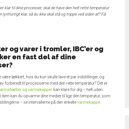
er klar til dine processer, skal de have den helt rette temperatur.
nhurtigt klar, så du ikke skal stå og trippe ved siden af? Få
er og varer i tromler, IBC’er og
ker en fast del af dine
ser?
ke være lækkert, hvis du kun skulle lave et par indstillinger, og
ev forberedt til processerne med den rette temperatur? Det er
varmebælter og varmekapper
kan klare for dig – helt uden
 dem kan du opvarme dine medier til lige den temperatur, som
stillingerne – se intervallerne på den enkelte
varmekappe
.