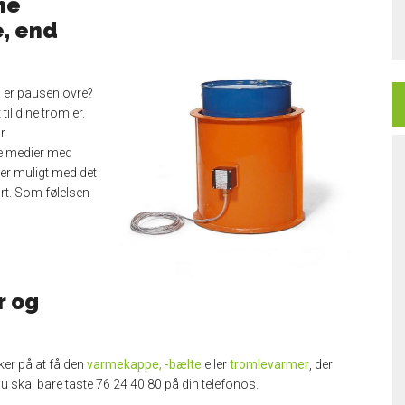
ne
, end
å er pausen ovre?
il dine tromler.
or
ne medier med
er muligt med det
rt. Som følelsen
r og
ker på at få den
varmekappe, -bælte
eller
tromlevarmer
, der
Du skal bare taste 76 24 40 80 på din telefonos.