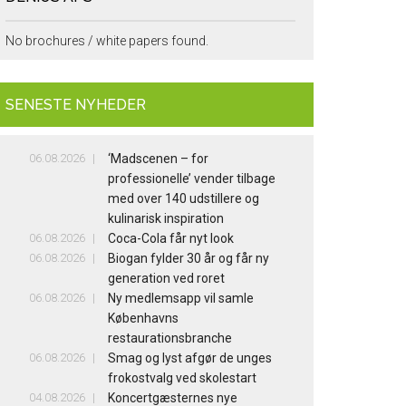
No brochures / white papers found.
SENESTE NYHEDER
06.08.2026
‘Madscenen – for
professionelle’ vender tilbage
med over 140 udstillere og
kulinarisk inspiration
06.08.2026
Coca-Cola får nyt look
06.08.2026
Biogan fylder 30 år og får ny
generation ved roret
06.08.2026
Ny medlemsapp vil samle
Københavns
restaurationsbranche
06.08.2026
Smag og lyst afgør de unges
frokostvalg ved skolestart
04.08.2026
Koncertgæsternes nye