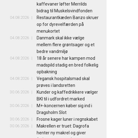
kaffevaner løfter Merrilds
bidrag til Muskelsvindfonden
04.08.2026
Restaurantkæden Banzo skruer
op for dyrevelfærden på
menukortet
04.08.2026
Danmark skal ikke vælge
mellem flere grøntsager og et
bedre vandmiljø
04.08.2026
18 år senere har kampen mod
madspild stadig en bred folkelig
opbakning
04.08.2026
Vegansk hospitalsmad skal
prøves i landsretten
30.06.2026
Kunder og kaffedrikkere vælger
BKI til i udfordret marked
30.06.2026
M+-koncernen køber sig ind i
Dragsholm Slot
30.06.2026
Frosne kager luner i regnskabet
30.06.2026
Makrellen er truet: Dagrofa
henter ny makrel og giver