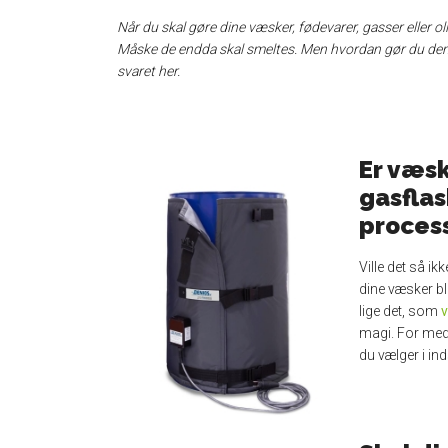
Når du skal gøre dine væsker, fødevarer, gasser eller oli
Måske de endda skal smeltes. Men hvordan gør du dem ly
svaret her.
Er væsk
gasflas
proces
Ville det så ik
dine væsker bl
lige det, som
magi. For med
du vælger i ind