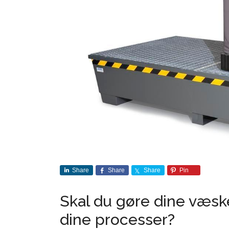
Share
Share
Share
Pin
Skal du gøre dine væsker
dine processer?