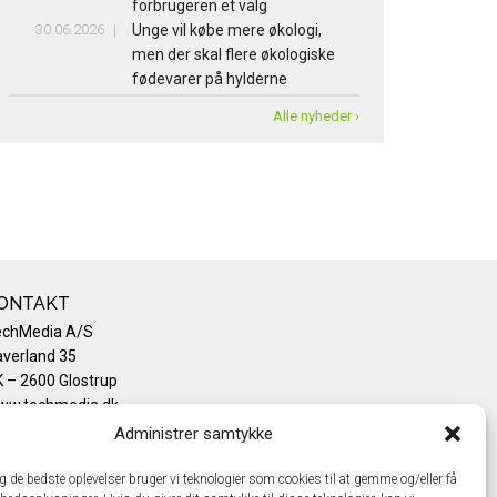
forbrugeren et valg
30.06.2026
Unge vil købe mere økologi,
men der skal flere økologiske
fødevarer på hylderne
Alle nyheder ›
ONTAKT
echMedia A/S
verland 35
 – 2600 Glostrup
ww.techmedia.dk
lefon: +45 43 24 26 28
Administrer samtykke
mail:
info@techmedia.dk
ivatlivspolitik
ig de bedste oplevelser bruger vi teknologier som cookies til at gemme og/eller få