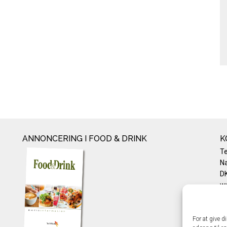
ANNONCERING I FOOD & DRINK
K
T
Na
DK
w
Te
E-
Pr
For at give d