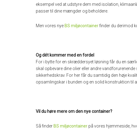
eksempel ved at udstyre dem med isolation, klimaanl
passer til dine mængder og beholdere.
Men vores nye
BS miljøcontainer
finder du derimod ku
Og dét kommer med en fordel
For i bytte for en skræddersyet løsning får du en særlig
skal opbevare dine olier eller andre vandforurenende 
sikkerhedskrav. For her får du samtidig den høje kval
opsamlingskar i bunden og en solid konstruktion til 
Vil du høre mere om den nye container?
Så finder
BS miljøcontainer
på vores hjemmeside, hvor