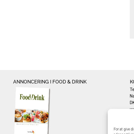
ANNONCERING I FOOD & DRINK
K
T
Na
DK
w
Te
E-
Pr
For at give d