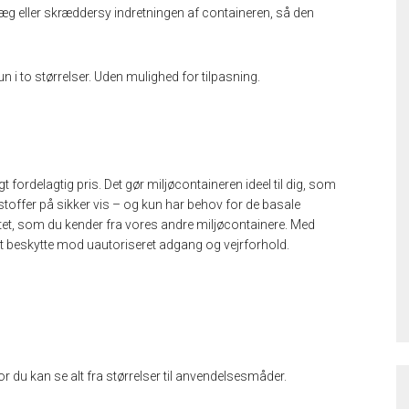
æg eller skræddersy indretningen af containeren, så den
n i to størrelser. Uden mulighed for tilpasning.
t fordelagtig pris. Det gør miljøcontaineren ideel til dig, som
stoffer på sikker vis – og kun har behov for de basale
itet, som du kender fra vores andre miljøcontainere. Med
at beskytte mod uautoriseret adgang og vejrforhold.
 du kan se alt fra størrelser til anvendelsesmåder.