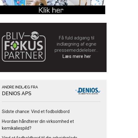
Få fuld adgang til
indlægning af egne
pressemeddelelser…
Læs mere her
ANDRE INDLÆG FRA
DENIOS APS
Sidste chance: Vind et fodboldbord
Hvordan håndterer din virksomhed et
kemikaliespild?