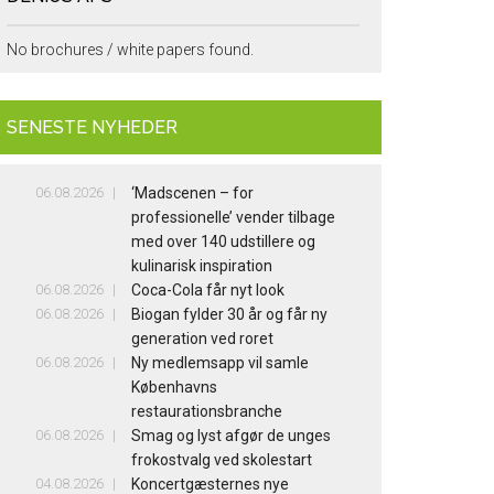
No brochures / white papers found.
SENESTE NYHEDER
06.08.2026
‘Madscenen – for
professionelle’ vender tilbage
med over 140 udstillere og
kulinarisk inspiration
06.08.2026
Coca-Cola får nyt look
06.08.2026
Biogan fylder 30 år og får ny
generation ved roret
06.08.2026
Ny medlemsapp vil samle
Københavns
restaurationsbranche
06.08.2026
Smag og lyst afgør de unges
frokostvalg ved skolestart
04.08.2026
Koncertgæsternes nye