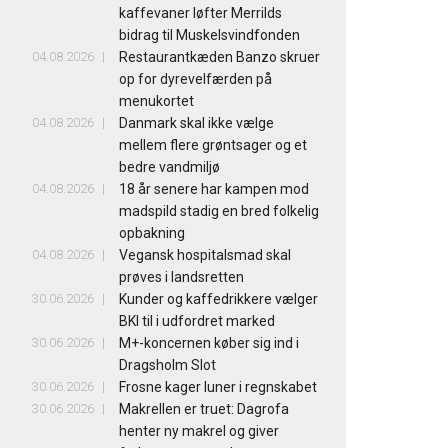
kaffevaner løfter Merrilds
bidrag til Muskelsvindfonden
04.08.2026
Restaurantkæden Banzo skruer
op for dyrevelfærden på
menukortet
04.08.2026
Danmark skal ikke vælge
mellem flere grøntsager og et
bedre vandmiljø
04.08.2026
18 år senere har kampen mod
madspild stadig en bred folkelig
opbakning
04.08.2026
Vegansk hospitalsmad skal
prøves i landsretten
30.06.2026
Kunder og kaffedrikkere vælger
BKI til i udfordret marked
30.06.2026
M+-koncernen køber sig ind i
Dragsholm Slot
30.06.2026
Frosne kager luner i regnskabet
30.06.2026
Makrellen er truet: Dagrofa
henter ny makrel og giver