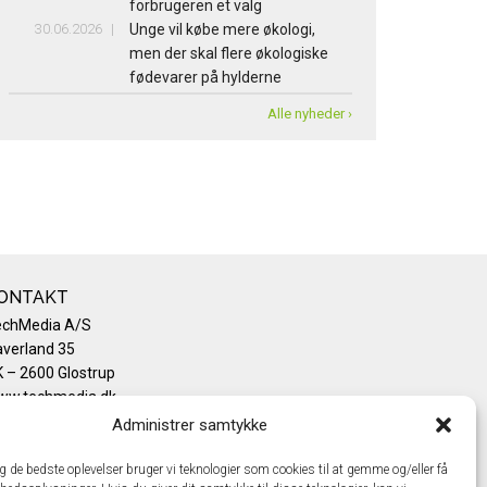
forbrugeren et valg
30.06.2026
Unge vil købe mere økologi,
men der skal flere økologiske
fødevarer på hylderne
Alle nyheder ›
ONTAKT
echMedia A/S
verland 35
 – 2600 Glostrup
ww.techmedia.dk
lefon: +45 43 24 26 28
Administrer samtykke
mail:
info@techmedia.dk
ivatlivspolitik
ig de bedste oplevelser bruger vi teknologier som cookies til at gemme og/eller få