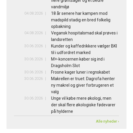
flere grøntsager og et bedre
vandmiljø
04.08.2026
18 år senere har kampen mod
madspild stadig en bred folkelig
opbakning
04.08.2026
Vegansk hospitalsmad skal prøves i
landsretten
30.06.2026
Kunder og kaffedrikkere vælger BKI
til i udfordret marked
30.06.2026
M+-koncernen køber sig ind i
Dragsholm Slot
30.06.2026
Frosne kager luner i regnskabet
30.06.2026
Makrellen er truet: Dagrofa henter
ny makrel og giver forbrugeren et
valg
30.06.2026
Unge vil købe mere økologi, men
der skal flere økologiske fødevarer
på hylderne
Alle nyheder ›