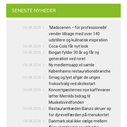
SENESTE NYHEDER
06.08.2026
‘Madscenen – for professionelle’
vender tilbage med over 140
udstillere og kulinarisk inspiration
06.08.2026
Coca-Cola får nyt look
06.08.2026
Biogan fylder 30 år og får ny
generation ved roret
06.08.2026
Ny medlemsapp vil samle
Københavns restaurationsbranche
06.08.2026
Smag og lyst afgør de unges
frokostvalg ved skolestart
04.08.2026
Koncertgæsternes nye kaffevaner
løfter Merrilds bidrag til
Muskelsvindfonden
04.08.2026
Restaurantkæden Banzo skruer op
for dyrevelfærden på menukortet
04.08.2026
Danmark skal ikke vælge mellem