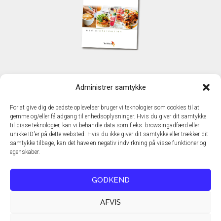
KONTAKT
Administrer samtykke
TechMedia A/S
Naverland 35
For at give dig de bedste oplevelser bruger vi teknologier som cookies til at
DK – 2600 Glostrup
gemme og/eller få adgang til enhedsoplysninger. Hvis du giver dit samtykke
www.techmedia.dk
til disse teknologier, kan vi behandle data som f.eks. browsingadfærd eller
Telefon: +45 43 24 26 28
unikke ID'er på dette websted. Hvis du ikke giver dit samtykke eller trækker dit
samtykke tilbage, kan det have en negativ indvirkning på visse funktioner og
E-mail:
info@techmedia.dk
egenskaber.
Privatlivspolitik
Cookiepolitik
GODKEND
AFVIS