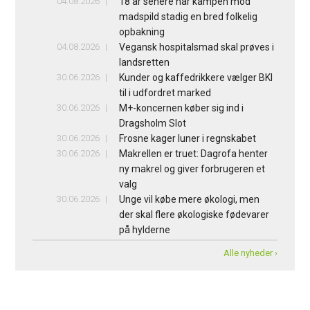
04.08.2026
18 år senere har kampen mod
madspild stadig en bred folkelig
opbakning
04.08.2026
Vegansk hospitalsmad skal prøves i
landsretten
30.06.2026
Kunder og kaffedrikkere vælger BKI
til i udfordret marked
30.06.2026
M+-koncernen køber sig ind i
Dragsholm Slot
30.06.2026
Frosne kager luner i regnskabet
30.06.2026
Makrellen er truet: Dagrofa henter
ny makrel og giver forbrugeren et
valg
30.06.2026
Unge vil købe mere økologi, men
der skal flere økologiske fødevarer
på hylderne
Alle nyheder ›