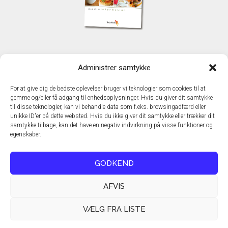
KONTAKT
Administrer samtykke
TechMedia A/S
Naverland 35
For at give dig de bedste oplevelser bruger vi teknologier som cookies til at
DK – 2600 Glostrup
gemme og/eller få adgang til enhedsoplysninger. Hvis du giver dit samtykke
www.techmedia.dk
til disse teknologier, kan vi behandle data som f.eks. browsingadfærd eller
Telefon: +45 43 24 26 28
unikke ID'er på dette websted. Hvis du ikke giver dit samtykke eller trækker dit
samtykke tilbage, kan det have en negativ indvirkning på visse funktioner og
E-mail:
info@techmedia.dk
egenskaber.
Privatlivspolitik
Cookiepolitik
GODKEND
AFVIS
VÆLG FRA LISTE