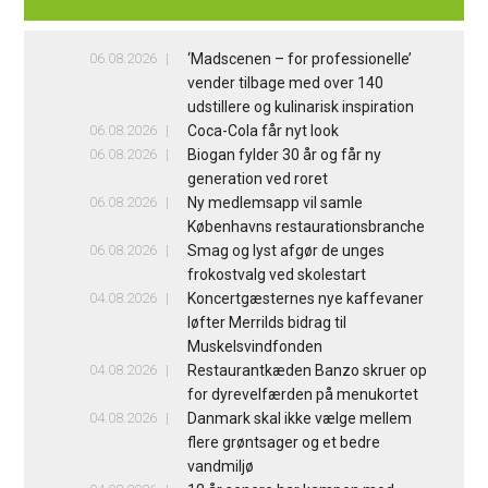
06.08.2026
‘Madscenen – for professionelle’
vender tilbage med over 140
udstillere og kulinarisk inspiration
06.08.2026
Coca-Cola får nyt look
06.08.2026
Biogan fylder 30 år og får ny
generation ved roret
06.08.2026
Ny medlemsapp vil samle
Københavns restaurationsbranche
06.08.2026
Smag og lyst afgør de unges
frokostvalg ved skolestart
04.08.2026
Koncertgæsternes nye kaffevaner
løfter Merrilds bidrag til
Muskelsvindfonden
04.08.2026
Restaurantkæden Banzo skruer op
for dyrevelfærden på menukortet
04.08.2026
Danmark skal ikke vælge mellem
flere grøntsager og et bedre
vandmiljø