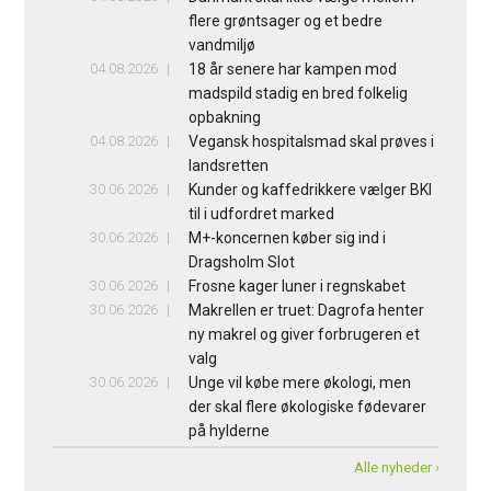
flere grøntsager og et bedre
vandmiljø
04.08.2026
18 år senere har kampen mod
madspild stadig en bred folkelig
opbakning
04.08.2026
Vegansk hospitalsmad skal prøves i
landsretten
30.06.2026
Kunder og kaffedrikkere vælger BKI
til i udfordret marked
30.06.2026
M+-koncernen køber sig ind i
Dragsholm Slot
30.06.2026
Frosne kager luner i regnskabet
30.06.2026
Makrellen er truet: Dagrofa henter
ny makrel og giver forbrugeren et
valg
30.06.2026
Unge vil købe mere økologi, men
der skal flere økologiske fødevarer
på hylderne
Alle nyheder ›