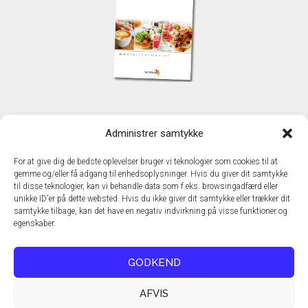
KONTAKT
Administrer samtykke
TechMedia A/S
Naverland 35
For at give dig de bedste oplevelser bruger vi teknologier som cookies til at
DK – 2600 Glostrup
gemme og/eller få adgang til enhedsoplysninger. Hvis du giver dit samtykke
www.techmedia.dk
til disse teknologier, kan vi behandle data som f.eks. browsingadfærd eller
Telefon: +45 43 24 26 28
unikke ID'er på dette websted. Hvis du ikke giver dit samtykke eller trækker dit
samtykke tilbage, kan det have en negativ indvirkning på visse funktioner og
E-mail:
info@techmedia.dk
egenskaber.
Privatlivspolitik
Cookiepolitik
GODKEND
AFVIS