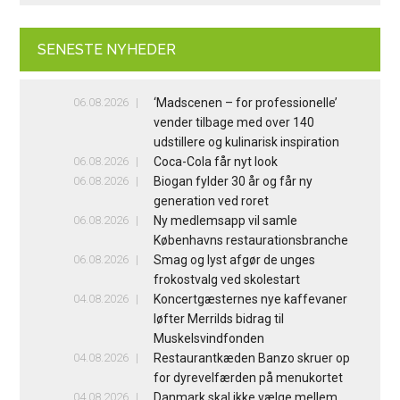
SENESTE NYHEDER
06.08.2026
‘Madscenen – for professionelle’
vender tilbage med over 140
udstillere og kulinarisk inspiration
06.08.2026
Coca-Cola får nyt look
06.08.2026
Biogan fylder 30 år og får ny
generation ved roret
06.08.2026
Ny medlemsapp vil samle
Københavns restaurationsbranche
06.08.2026
Smag og lyst afgør de unges
frokostvalg ved skolestart
04.08.2026
Koncertgæsternes nye kaffevaner
løfter Merrilds bidrag til
Muskelsvindfonden
04.08.2026
Restaurantkæden Banzo skruer op
for dyrevelfærden på menukortet
04.08.2026
Danmark skal ikke vælge mellem