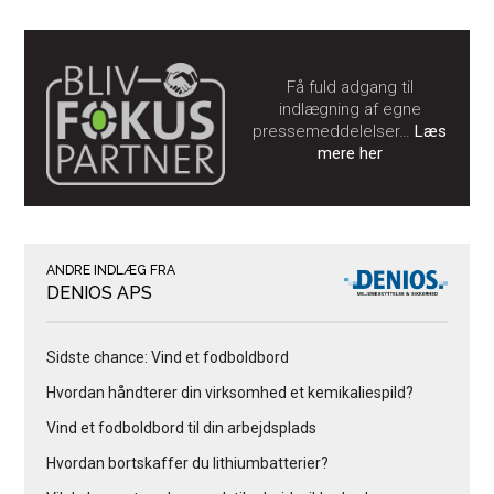
Få fuld adgang til
indlægning af egne
pressemeddelelser…
Læs
mere her
ANDRE INDLÆG FRA
DENIOS APS
Sidste chance: Vind et fodboldbord
Hvordan håndterer din virksomhed et kemikaliespild?
Vind et fodboldbord til din arbejdsplads
Hvordan bortskaffer du lithiumbatterier?