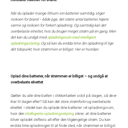
Når du oplader mange lithium-ion-batterier samtidig, stiger
risikoen for brand – både pga. det større antal batterier, højere
varme og risikoen for forkert opladning. Og samtidig kan det
overbelaste elnettet, hvis du bruger meget strøm på én gang. Men
det kan du undgå med
opladningsrum med intelligent
opladningsstyring
. Og så kan du endda time din opladning til lige
dét tidspunkt, hvor strømmen er billigst. Her er hvordan:
Oplad dine batterier, når strømmen er billigst – og undgå at
overbelaste elnettet
Sætter du alle dine batteri i stikkontakten sidst på dagen, så de er
klar til dagen efter? Så kan det store strømforbrug overbelaste
elnettet. I stedet kan du oplade dine batterier i et opladningsrum,
hvor den
intelligente opladningsstyring
sikrer, at dine batterier
bliver opladet skiftevis alt efter den tilgængelige strøm. Du kan
endda time opladningen til at finde sted, når strømmen er billigst.