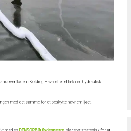
ndoverfladen i Kolding Havn efter et læk i en hydraulisk
ningen med det samme for at beskytte havnemiljøet.
tivt med en
DENSORB® flydespærre
, placeret strategisk for at