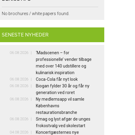
No brochures / white papers found.
SENESTE NYHEDER
06.08.2026
‘Madscenen – for
professionelle’ vender tilbage
med over 140 udstillere og
kulinarisk inspiration
06.08.2026
Coca-Cola får nyt look
06.08.2026
Biogan fylder 30 år og får ny
generation ved roret
06.08.2026
Ny medlemsapp vil samle
Københavns
restaurationsbranche
06.08.2026
Smag og lyst afgør de unges
frokostvalg ved skolestart
04.08.2026
Koncertgæsternes nye