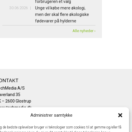
forbrugeren et valg
30.06.2026
Unge vil købe mere økologi,
men der skal flere økologiske
fødevarer på hylderne
Alle nyheder ›
ONTAKT
echMedia A/S
verland 35
 – 2600 Glostrup
ww.techmedia.dk
lefon: +45 43 24 26 28
Administrer samtykke
mail:
info@techmedia.dk
ivatlivspolitik
ig de bedste oplevelser bruger vi teknologier som cookies til at gemme og/eller få