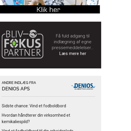
Få fuld adgang til
indlægning af egne
pressemeddelelser…
Læs mere her
ANDRE INDLÆG FRA
DENIOS APS
Sidste chance: Vind et fodboldbord
Hvordan håndterer din virksomhed et
kemikaliespild?