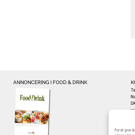
ANNONCERING I FOOD & DRINK
K
T
Na
DK
w
Te
E-
Pr
For at give d