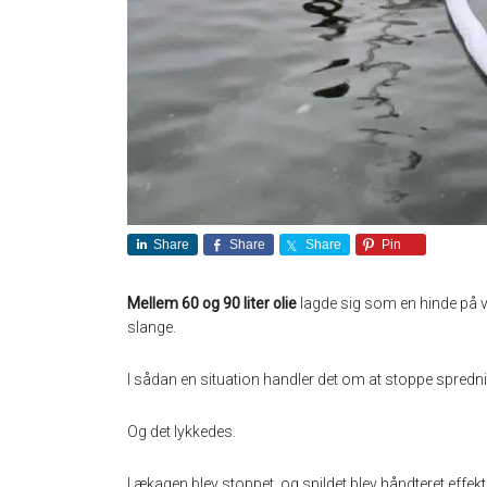
Share
Share
Share
Pin
Mellem 60 og 90 liter olie
lagde sig som en hinde på va
slange.
I sådan en situation handler det om at stoppe spred
Og det lykkedes.
Lækagen blev stoppet, og spildet blev håndteret effek