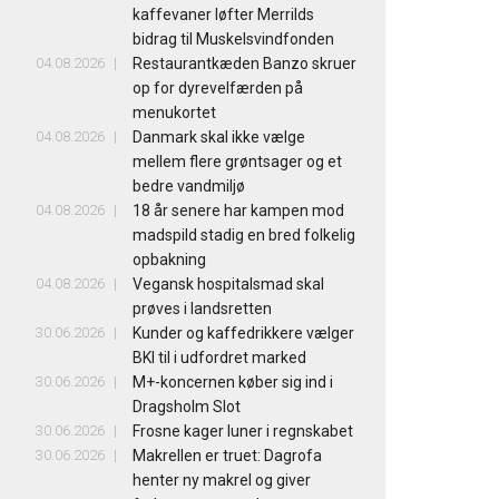
kaffevaner løfter Merrilds
bidrag til Muskelsvindfonden
04.08.2026
Restaurantkæden Banzo skruer
op for dyrevelfærden på
menukortet
04.08.2026
Danmark skal ikke vælge
mellem flere grøntsager og et
bedre vandmiljø
04.08.2026
18 år senere har kampen mod
madspild stadig en bred folkelig
opbakning
04.08.2026
Vegansk hospitalsmad skal
prøves i landsretten
30.06.2026
Kunder og kaffedrikkere vælger
BKI til i udfordret marked
30.06.2026
M+-koncernen køber sig ind i
Dragsholm Slot
30.06.2026
Frosne kager luner i regnskabet
30.06.2026
Makrellen er truet: Dagrofa
henter ny makrel og giver