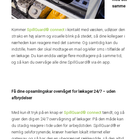
samme
Kommer
SpillGuard® connect
i kontakt med væsken, udløser den
straks en høj alarm og visuelle blink på stedet, så dine kollegaer i
nærheden kan reagere med det samme. Og samtidig kan du
indstille, hvem der skal modtage en mail og/eller sms i tilfælde af
en lækage. Du kan endda vælge flere modtagere på samme tid,
og så kan du overvåge alle dine SpillGuard® via én app.
Få dine opsamlingskar overvåget for lækager 24/7 – uden
afbrydelser
Med kun ét tryk på en knap er
SpillGuard® connect
tændt, og så
giver den dig en 24/7 overvågning af lækager. På den måde kan
du stadig reagere i tide uden for arbejdstiden. SpillGuard® er
nemlig selvforsynende, kræver hverken lokalt internet eller
gateway, og så har den en ubegrænset rækkevidde, så den altid