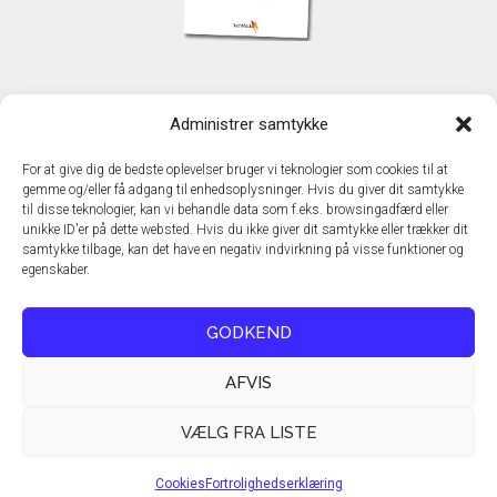
KONTAKT
Administrer samtykke
TechMedia A/S
Naverland 35
For at give dig de bedste oplevelser bruger vi teknologier som cookies til at
DK – 2600 Glostrup
gemme og/eller få adgang til enhedsoplysninger. Hvis du giver dit samtykke
www.techmedia.dk
til disse teknologier, kan vi behandle data som f.eks. browsingadfærd eller
Telefon: +45 43 24 26 28
unikke ID'er på dette websted. Hvis du ikke giver dit samtykke eller trækker dit
samtykke tilbage, kan det have en negativ indvirkning på visse funktioner og
E-mail:
info@techmedia.dk
egenskaber.
Privatlivspolitik
Cookiepolitik
GODKEND
AFVIS
VÆLG FRA LISTE
Cookies
Fortrolighedserklæring