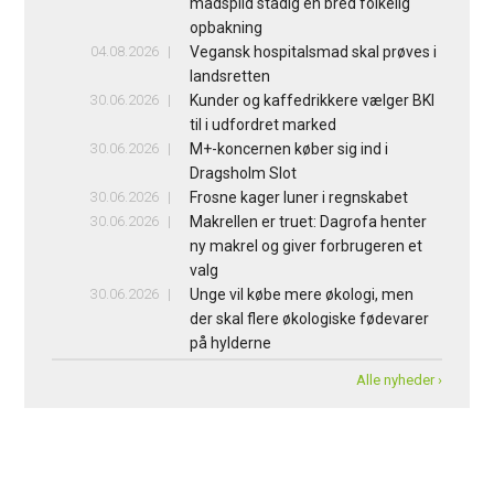
madspild stadig en bred folkelig
opbakning
04.08.2026
Vegansk hospitalsmad skal prøves i
landsretten
30.06.2026
Kunder og kaffedrikkere vælger BKI
til i udfordret marked
30.06.2026
M+-koncernen køber sig ind i
Dragsholm Slot
30.06.2026
Frosne kager luner i regnskabet
30.06.2026
Makrellen er truet: Dagrofa henter
ny makrel og giver forbrugeren et
valg
30.06.2026
Unge vil købe mere økologi, men
der skal flere økologiske fødevarer
på hylderne
Alle nyheder ›