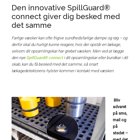
Den innovative SpillGuard®
connect giver dig besked med
det samme
Farlige væsker kan ofte frigive sundhedsfarlige dampe og røg – og
derfor skal du hurtigt kunne reagere, hvis der opstår en lækage,
selvom dit opsamlingskar har grebet væsken. Men ved at lægge
den nye
SpillGuard® connect
i dit opsamlingskar eller bundkar i dit
skab, kan du få besked med det samme, så snart
lækagedetektorens hylster kommer i kontakt med væsken.
Bliv
advaret
på sms,
mail og
på
stedet –
med det