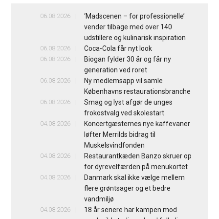
06.08.2026
‘Madscenen – for professionelle’
vender tilbage med over 140
udstillere og kulinarisk inspiration
06.08.2026
Coca-Cola får nyt look
06.08.2026
Biogan fylder 30 år og får ny
generation ved roret
06.08.2026
Ny medlemsapp vil samle
Københavns restaurationsbranche
06.08.2026
Smag og lyst afgør de unges
frokostvalg ved skolestart
04.08.2026
Koncertgæsternes nye kaffevaner
løfter Merrilds bidrag til
Muskelsvindfonden
04.08.2026
Restaurantkæden Banzo skruer op
for dyrevelfærden på menukortet
04.08.2026
Danmark skal ikke vælge mellem
flere grøntsager og et bedre
vandmiljø
04.08.2026
18 år senere har kampen mod