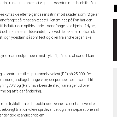
rin i rensningsanlæg et vigtigt procestrin med henblik på en
beskyttes de efterfølgende rensetrin mod skader som følge af
 I sandfanget på renseanlægget i Kerteminde på Fyn har den
 belufter den spildevandet i sandfanget ved hjælp af dyser,
ørsel cirkuleres spildevandet, hvorved der sker en mekanisk
et, og flydeslam såsom fedt og olier fra andre organiske
rsyne mammutpumpen med trykluft, således at sandet kan
 konstrueret til en personækvivalent (PE) på 25.000. Det
ommune, undtaget Langeskov, der pumper spildevandet til
ning A/S og (Part have been deleted) varetager ud over
rme og affaldshåndtering.
med trykluft fra en turboblæser. Denne blæser har leveret et
trækkeligt til at cirkulere spildevandet og sikre separationen af
ar der dog et andet problem.