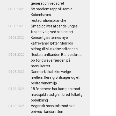
generation ved roret
06.08.2026
Ny medlemsapp vil samle
Københavns
restaurationsbranche
06.08.2026
Smag og lyst afgør de unges
frokostvalg ved skolestart
04.08.2026
Koncertgæsternes nye
kaffevaner løfter Merrilds
bidrag til Muskelsvindfonden
04.08.2026
Restaurantkæden Banzo skruer
op for dyrevelfærden på
menukortet
04.08.2026
Danmark skal ikke vælge
mellem flere grøntsager og et
bedre vandmiljø
04.08.2026
18 år senere har kampen mod
madspild stadig en bred folkelig
opbakning
04.08.2026
Vegansk hospitalsmad skal
prøves i landsretten