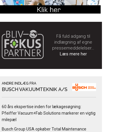
Få fuld adgang til
indlægning af egne
pressemeddelelser…
Læs mere her
ANDRE INDLÆG FRA
BUSCH VAKUUMTEKNIK A/S
60 års ekspertise inden for lækagesøgning:
Pfeiffer Vacuum+Fab Solutions markerer en vigtig
milepæl
Busch Group USA opkøber Total Maintenance