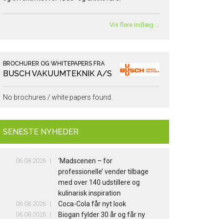
Vis flere indlæg …
BROCHURER OG WHITEPAPERS FRA
BUSCH VAKUUMTEKNIK A/S
No brochures / white papers found.
SENESTE NYHEDER
06.08.2026
‘Madscenen – for
professionelle’ vender tilbage
med over 140 udstillere og
kulinarisk inspiration
06.08.2026
Coca-Cola får nyt look
06.08.2026
Biogan fylder 30 år og får ny