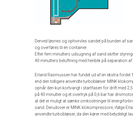
Derved løsnes og ophvirvles sandet på bunden af s
og overføres til en container.
Efter fem minutters udsugning af sand skifter styringen
40 minutters beluftning med henblik på separation af
Erland Rasmussen har fundet ud af en ekstra fordel
end den tidligere anvendte turboblæser. MINK klok
opnår den kun kortvarigt i startfasen for drift med 2,5
på 40 minutter og et overtryk på 0,6 bar har drivmot
at det er muligt at sænke omkostninger til energiforbr
sand. Derudover er MINK klokompressore, ifølge Erla
anvendte turboblæser, da den kører med betydeligt la