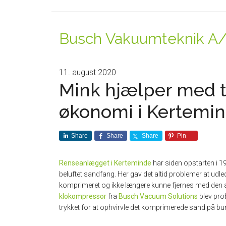
Busch Vakuumteknik A
11. august 2020
Mink hjælper med ti
økonomi i Kertemi
Share
Share
Share
Pin
Renseanlægget i Kerteminde
har siden opstarten i 1
beluftet sandfang. Her gav det altid problemer at udl
komprimeret og ikke længere kunne fjernes med de
klokompressor
fra
Busch Vacuum Solutions
blev prob
trykket for at ophvirvle det komprimerede sand på b