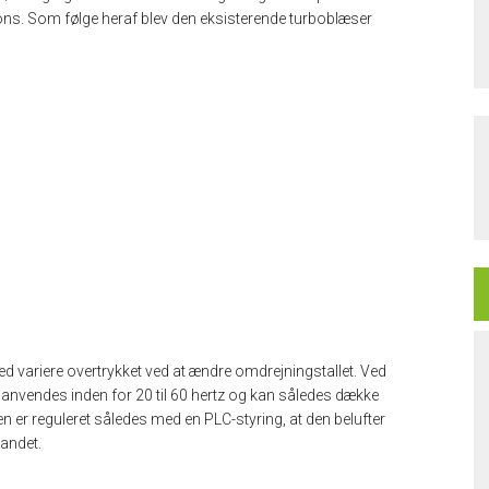
ns. Som følge heraf blev den eksisterende turboblæser
 variere overtrykket ved at ændre omdrejningstallet. Ved
anvendes inden for 20 til 60 hertz og kan således dække
n er reguleret således med en PLC-styring, at den belufter
vandet.