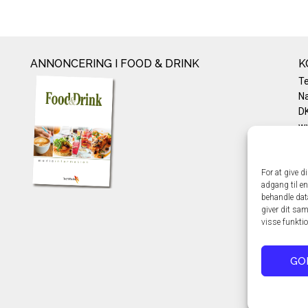
ANNONCERING I FOOD & DRINK
K
T
Na
DK
w
Te
E-
Pr
For at give d
adgang til en
Co
behandle dat
giver dit sam
visse funkti
GO