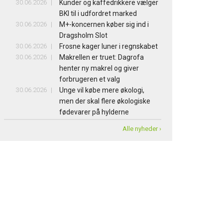
30.06.2026
Kunder og kaffedrikkere vælger
BKI til i udfordret marked
30.06.2026
M+-koncernen køber sig ind i
Dragsholm Slot
30.06.2026
Frosne kager luner i regnskabet
30.06.2026
Makrellen er truet: Dagrofa
henter ny makrel og giver
forbrugeren et valg
30.06.2026
Unge vil købe mere økologi,
men der skal flere økologiske
fødevarer på hylderne
Alle nyheder ›