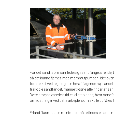
For det sand, som samlede sig i sandfangets rende, 
så det kunne fjernes med mammutpumpen, idet overtry
forstærket ved regn og den heraf følgende høje andel 
frakoble sandfanget, manuelt løsne aflejringer af s
Dette arbejde varede altid en eller to dage, hvor san
omkostninger ved dette arbejde, som skulle udføres fl
Erland Rasmussen mente, der måtte findes en anden løs