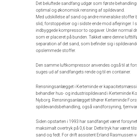
Det beluftede sandfang udgør som første behandlingst
optimal og økonomisk rensning af spildevand.
Med udskillelse af sand og andre mineralske stoffer 
slid, forstoppelser og i sidste ende mod aflejringer.
indbyggede kompressor to opgaver. Under normal drift
som er placeret på bunden. Takket være denne lufttilf
separation af det sand, som befinder sig i spildevand
opslemmede stoffer.
Den samme luftkompressor anvendes også til at fo
suges ud af sandfangets rende og til en container.
Rensningsanlægget i Kerteminde er kapacitetsmæssigt
behandler hus- og industrispildevand i Kerteminde K
Nyborg. Rensningsanlægget tilhører Kerteminde Forsy
spildevandsbehandling, også vandforsyning, fjernva
Siden opstarten i 1993 har sandfanget været forsynet 
maksimalt overtryk på 0,6 bar. Dette tryk har været tils
sand og fedt. For drift assistent Erland Rasmussen v