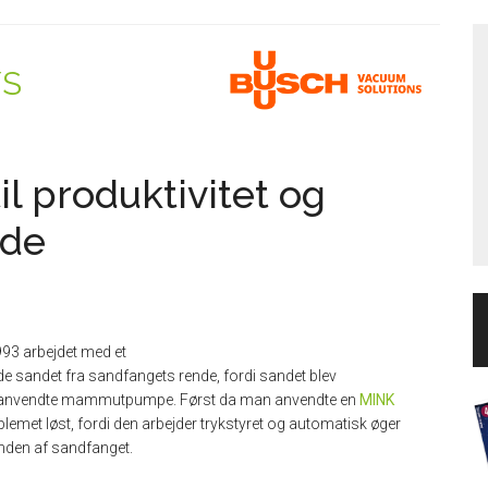
/S
l produktivitet og
nde
993 arbejdet med et
ede sandet fra sandfangets rende, fordi sandet blev
n anvendte mammutpumpe. Først da man anvendte en
MINK
lemet løst, fordi den arbejder trykstyret og automatisk øger
unden af sandfanget.