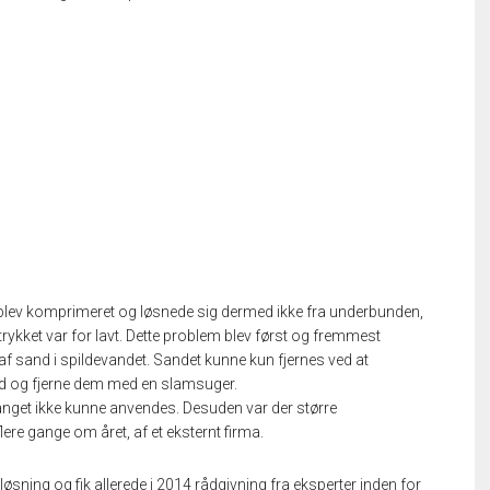
blev komprimeret og løsnede sig dermed ikke fra underbunden,
kket var for lavt. Dette problem blev først og fremmest
af sand i spildevandet. Sandet kunne kun fjernes ved at
and og fjerne dem med en slamsuger.
dfanget ikke kunne anvendes. Desuden var der større
ere gange om året, af et eksternt firma.
ning og fik allerede i 2014 rådgivning fra eksperter inden for