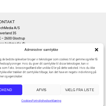
ONTAKT
echMedia A/S
verland 35
 – 2600 Glostrup
ww.techmedia.dk
lefon: +45 43 24 26 28
Administrer samtykke
mail:
info@techmedia.dk
ivatlivspolitik
ig de bedste oplevelser bruger vi teknologier som cookies til at gemme og/eller få
hedsoplysninger. Hvis du giver dit samtykke til disse teknologier, kan vi
okiepolitik
a som f.eks. browsingadfærd eller unikke ID'er på dette websted. Hvis du ikke
tykke eller trækker dit samtykke tilbage, kan det have en negativ indvirkning på
oner og egenskaber.
DKEND
AFVIS
VÆLG FRA LISTE
Cookies
Fortrolighedserklæring