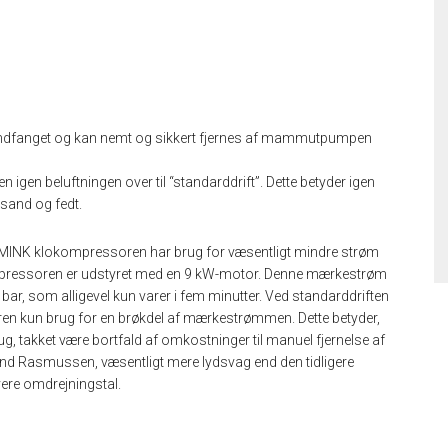
andfanget og kan nemt og sikkert fjernes af mammutpumpen
 igen beluftningen over til “standarddrift”. Dette betyder igen
 sand og fedt.
. MINK klokompressoren har brug for væsentligt mindre strøm
ompressoren er udstyret med en 9 kW-motor. Denne mærkestrøm
 bar, som alligevel kun varer i fem minutter. Ved standarddriften
oren kun brug for en brøkdel af mærkestrømmen. Dette betyder,
ug, takket være bortfald af omkostninger til manuel fjernelse af
nd Rasmussen, væsentligt mere lydsvag end den tidligere
vere omdrejningstal.