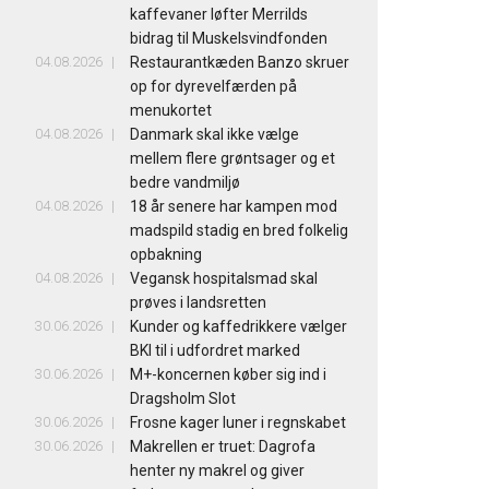
kaffevaner løfter Merrilds
bidrag til Muskelsvindfonden
04.08.2026
Restaurantkæden Banzo skruer
op for dyrevelfærden på
menukortet
04.08.2026
Danmark skal ikke vælge
mellem flere grøntsager og et
bedre vandmiljø
04.08.2026
18 år senere har kampen mod
madspild stadig en bred folkelig
opbakning
04.08.2026
Vegansk hospitalsmad skal
prøves i landsretten
30.06.2026
Kunder og kaffedrikkere vælger
BKI til i udfordret marked
30.06.2026
M+-koncernen køber sig ind i
Dragsholm Slot
30.06.2026
Frosne kager luner i regnskabet
30.06.2026
Makrellen er truet: Dagrofa
henter ny makrel og giver