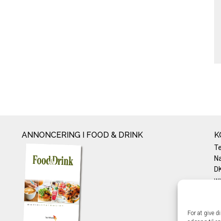
ANNONCERING I FOOD & DRINK
K
T
Na
DK
w
Te
E-
Pr
For at give d