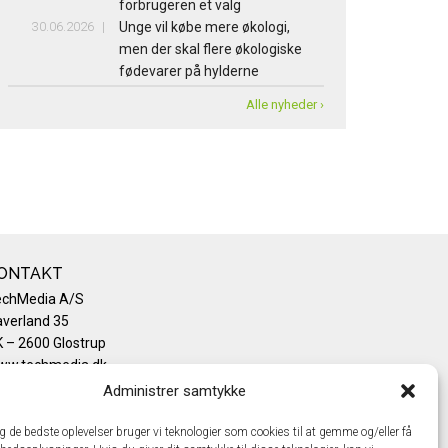
forbrugeren et valg
30.06.2026
Unge vil købe mere økologi,
men der skal flere økologiske
fødevarer på hylderne
Alle nyheder ›
ONTAKT
echMedia A/S
verland 35
 – 2600 Glostrup
ww.techmedia.dk
lefon: +45 43 24 26 28
Administrer samtykke
mail:
info@techmedia.dk
ivatlivspolitik
ig de bedste oplevelser bruger vi teknologier som cookies til at gemme og/eller få