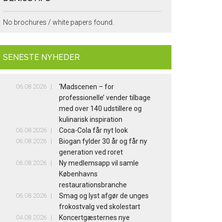
No brochures / white papers found.
SENESTE NYHEDER
06.08.2026
‘Madscenen – for
professionelle’ vender tilbage
med over 140 udstillere og
kulinarisk inspiration
06.08.2026
Coca-Cola får nyt look
06.08.2026
Biogan fylder 30 år og får ny
generation ved roret
06.08.2026
Ny medlemsapp vil samle
Københavns
restaurationsbranche
06.08.2026
Smag og lyst afgør de unges
frokostvalg ved skolestart
04.08.2026
Koncertgæsternes nye