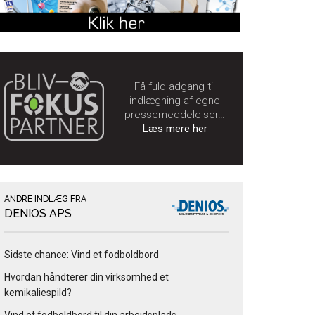
Få fuld adgang til
indlægning af egne
pressemeddelelser…
Læs mere her
ANDRE INDLÆG FRA
DENIOS APS
Sidste chance: Vind et fodboldbord
Hvordan håndterer din virksomhed et
kemikaliespild?