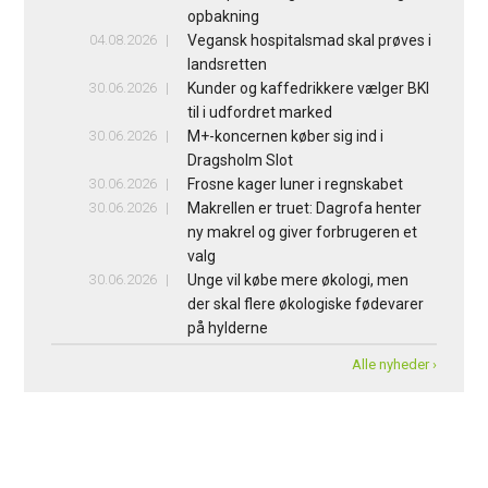
opbakning
04.08.2026
Vegansk hospitalsmad skal prøves i
landsretten
30.06.2026
Kunder og kaffedrikkere vælger BKI
til i udfordret marked
30.06.2026
M+-koncernen køber sig ind i
Dragsholm Slot
30.06.2026
Frosne kager luner i regnskabet
30.06.2026
Makrellen er truet: Dagrofa henter
ny makrel og giver forbrugeren et
valg
30.06.2026
Unge vil købe mere økologi, men
der skal flere økologiske fødevarer
på hylderne
Alle nyheder ›