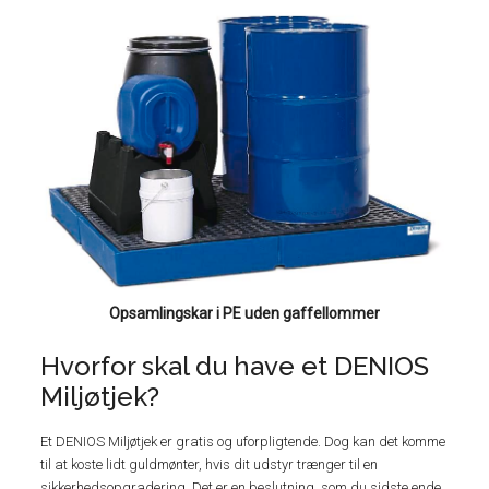
Opsamlingskar i PE uden gaffellommer
Hvorfor skal du have et DENIOS
Miljøtjek?
Et DENIOS Miljøtjek er gratis og uforpligtende. Dog kan det komme
til at koste lidt guldmønter, hvis dit udstyr trænger til en
sikkerhedsopgradering. Det er en beslutning, som du sidste ende