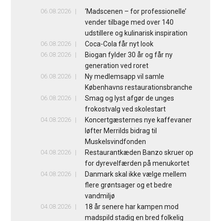
06.08.2026
‘Madscenen – for professionelle’
vender tilbage med over 140
udstillere og kulinarisk inspiration
06.08.2026
Coca-Cola får nyt look
06.08.2026
Biogan fylder 30 år og får ny
generation ved roret
06.08.2026
Ny medlemsapp vil samle
Københavns restaurationsbranche
06.08.2026
Smag og lyst afgør de unges
frokostvalg ved skolestart
04.08.2026
Koncertgæsternes nye kaffevaner
løfter Merrilds bidrag til
Muskelsvindfonden
04.08.2026
Restaurantkæden Banzo skruer op
for dyrevelfærden på menukortet
04.08.2026
Danmark skal ikke vælge mellem
flere grøntsager og et bedre
vandmiljø
04.08.2026
18 år senere har kampen mod
madspild stadig en bred folkelig