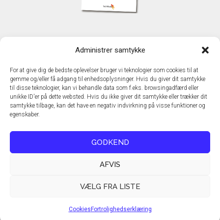
KONTAKT
Administrer samtykke
TechMedia A/S
Naverland 35
For at give dig de bedste oplevelser bruger vi teknologier som cookies til at
DK – 2600 Glostrup
gemme og/eller få adgang til enhedsoplysninger. Hvis du giver dit samtykke
www.techmedia.dk
til disse teknologier, kan vi behandle data som f.eks. browsingadfærd eller
Telefon: +45 43 24 26 28
unikke ID'er på dette websted. Hvis du ikke giver dit samtykke eller trækker dit
samtykke tilbage, kan det have en negativ indvirkning på visse funktioner og
E-mail:
info@techmedia.dk
egenskaber.
Privatlivspolitik
Cookiepolitik
GODKEND
AFVIS
VÆLG FRA LISTE
Cookies
Fortrolighedserklæring