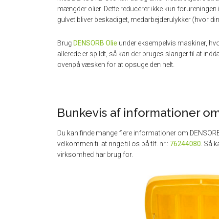
mængder olier. Dette reducerer ikke kun forureningen 
gulvet bliver beskadiget, medarbejderulykker (hvor din
Brug
DENSORB Olie
under eksempelvis maskiner, hvor 
allerede er spildt, så kan der bruges slanger til a
ovenpå væsken for at opsuge den helt.
Bunkevis af informationer 
Du kan finde mange flere informationer om DENSOR
velkommen til at ringe til os på tlf. nr.:
76244080
. Så k
virksomhed har brug for.