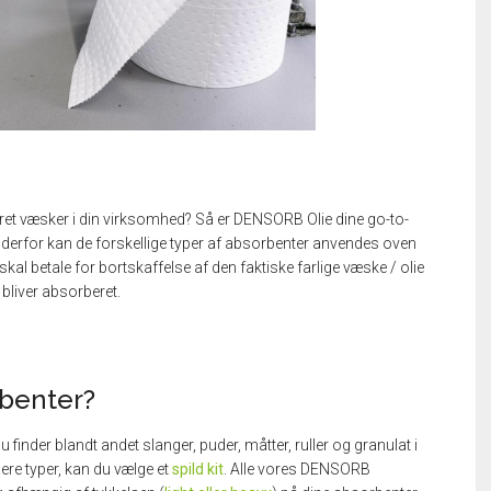
ret væsker i din virksomhed? Så er DENSORB Olie dine go-to-
derfor kan de forskellige typer af absorbenter anvendes oven
 kun skal betale for bortskaffelse af den faktiske farlige væske / olie
 bliver absorberet.
rbenter?
 finder blandt andet slanger, puder, måtter, ruller og granulat i
ere typer, kan du vælge et
spild kit
. Alle vores DENSORB