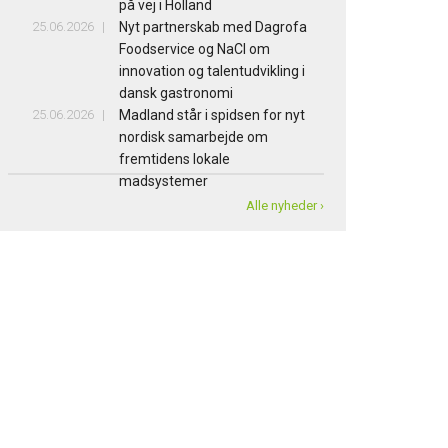
på vej i Holland
25.06.2026
Nyt partnerskab med Dagrofa
Foodservice og NaCl om
innovation og talentudvikling i
dansk gastronomi
25.06.2026
Madland står i spidsen for nyt
nordisk samarbejde om
fremtidens lokale
madsystemer
Alle nyheder ›