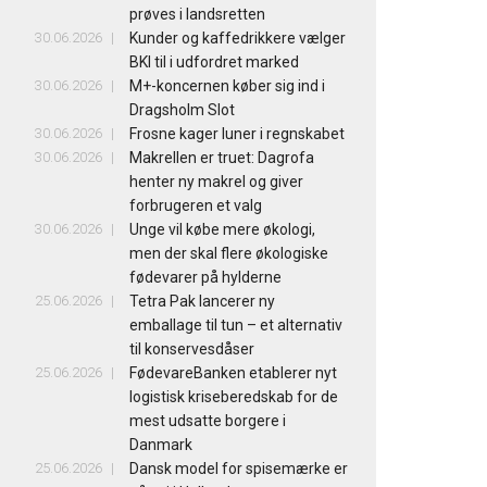
prøves i landsretten
30.06.2026
Kunder og kaffedrikkere vælger
BKI til i udfordret marked
30.06.2026
M+-koncernen køber sig ind i
Dragsholm Slot
30.06.2026
Frosne kager luner i regnskabet
30.06.2026
Makrellen er truet: Dagrofa
henter ny makrel og giver
forbrugeren et valg
30.06.2026
Unge vil købe mere økologi,
men der skal flere økologiske
fødevarer på hylderne
25.06.2026
Tetra Pak lancerer ny
emballage til tun – et alternativ
til konservesdåser
25.06.2026
FødevareBanken etablerer nyt
logistisk kriseberedskab for de
mest udsatte borgere i
Danmark
25.06.2026
Dansk model for spisemærke er