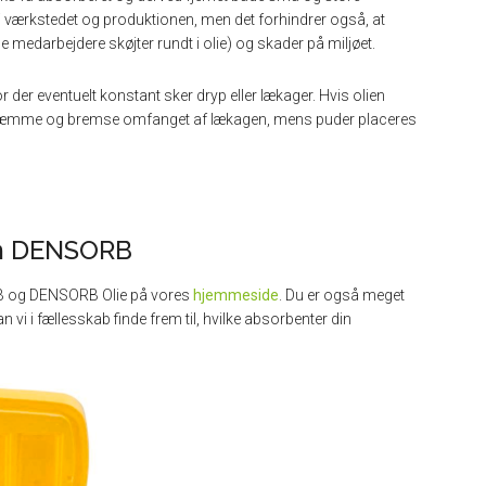
i værkstedet og produktionen, men det forhindrer også, at
e medarbejdere skøjter rundt i olie) og skader på miljøet.
der eventuelt konstant sker dryp eller lækager. Hvis olien
t inddæmme og bremse omfanget af lækagen, mens puder placeres
om DENSORB
B og DENSORB Olie på vores
hjemmeside
. Du er også meget
an vi i fællesskab finde frem til, hvilke absorbenter din