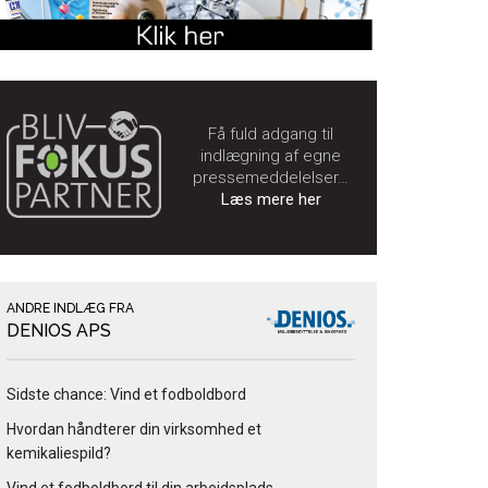
Få fuld adgang til
indlægning af egne
pressemeddelelser…
Læs mere her
ANDRE INDLÆG FRA
DENIOS APS
Sidste chance: Vind et fodboldbord
Hvordan håndterer din virksomhed et
kemikaliespild?