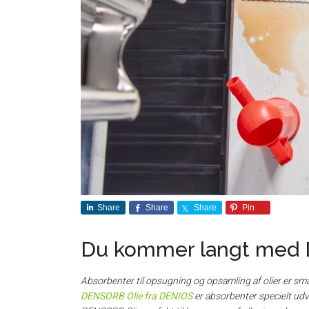
Share
Share
Share
Pin
Du kommer langt med 
Absorbenter til opsugning og opsamling af olier er smar
DENSORB Olie fra DENIOS
er absorbenter specielt udvi