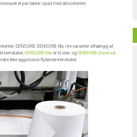
sniveauet et par takker opad med absorbenter.
rbenter; DENSORB. DENSORB fås i tre varianter afhængig af,
til kemikalier,
DENSORB Olie
er til olier, og
DENSORB Universal
andre ikke-aggressive flydende kemikalier.