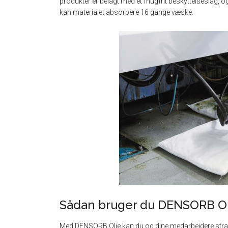
produkter er belagt med et fnugfrit beskyttelseslag, o
kan materialet absorbere 16 gange væske.
Sådan bruger du DENSORB O
Med DENSORB Olie kan du og dine medarbejdere strak