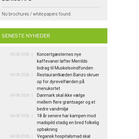
No brochures / white papers found.
SENESTE NYHEDER
04.08.2026
Koncertgæsternes nye
kaffevaner løfter Merrilds
bidrag til Muskelsvindfonden
04.08.2026
Restaurantkæden Banzo skruer
op for dyrevelfærden på
menukortet
04.08.2026
Danmark skal ikke vælge
mellem flere grøntsager og et
bedre vandmiljø
04.08.2026
18 år senere har kampen mod
madspild stadig en bred folkelig
opbakning
04.08.2026
Vegansk hospitalsmad skal