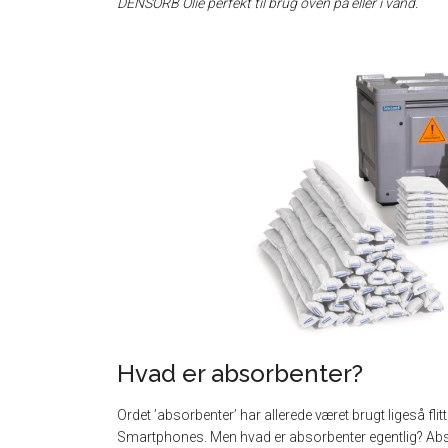
DENSORB Olie perfekt til brug oven på eller i vand.
Hvad er absorbenter?
Ordet ’absorbenter’ har allerede været brugt ligeså fli
Smartphones. Men hvad er absorbenter egentlig? Abso