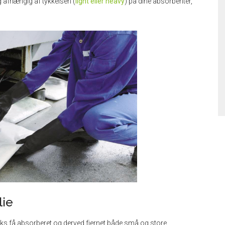
g afhængig af tykkelsen (
light eller heavy
) på dine absorbenter,
lie
s få absorberet og derved fjernet både små og store