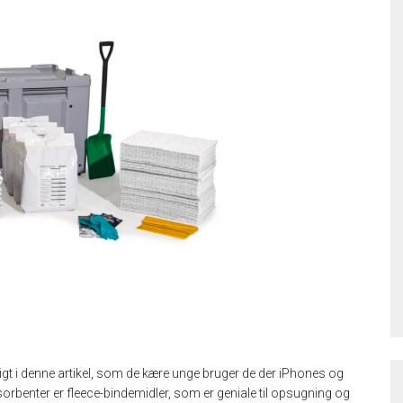
ttigt i denne artikel, som de kære unge bruger de der iPhones og
rbenter er fleece-bindemidler, som er geniale til opsugning og