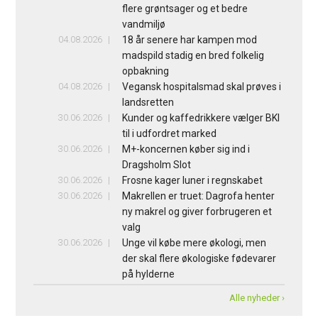
flere grøntsager og et bedre
vandmiljø
04.08.2026
18 år senere har kampen mod
madspild stadig en bred folkelig
opbakning
04.08.2026
Vegansk hospitalsmad skal prøves i
landsretten
30.06.2026
Kunder og kaffedrikkere vælger BKI
til i udfordret marked
30.06.2026
M+-koncernen køber sig ind i
Dragsholm Slot
30.06.2026
Frosne kager luner i regnskabet
30.06.2026
Makrellen er truet: Dagrofa henter
ny makrel og giver forbrugeren et
valg
30.06.2026
Unge vil købe mere økologi, men
der skal flere økologiske fødevarer
på hylderne
Alle nyheder ›