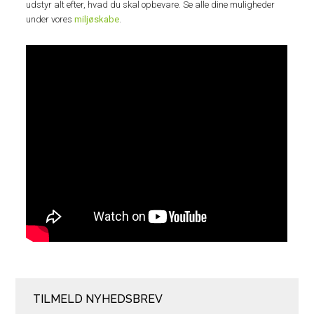
udstyr alt efter, hvad du skal opbevare. Se alle dine muligheder
under vores
miljøskabe
.
TILMELD NYHEDSBREV