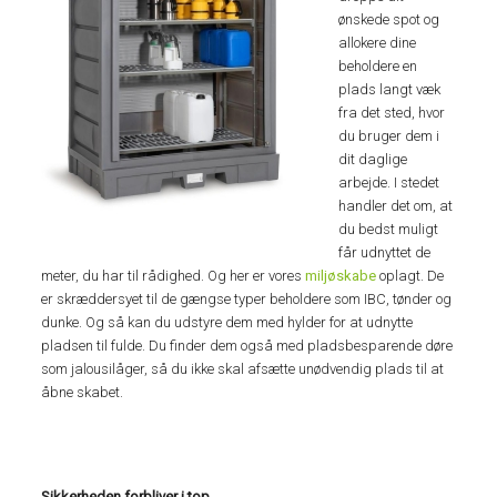
ønskede spot og
allokere dine
beholdere en
plads langt væk
fra det sted, hvor
du bruger dem i
dit daglige
arbejde. I stedet
handler det om, at
du bedst muligt
får udnyttet de
meter, du har til rådighed. Og her er vores
miljøskabe
oplagt. De
er skræddersyet til de gængse typer beholdere som IBC, tønder og
dunke. Og så kan du udstyre dem med hylder for at udnytte
pladsen til fulde. Du finder dem også med pladsbesparende døre
som jalousilåger, så du ikke skal afsætte unødvendig plads til at
åbne skabet.
Sikkerheden forbliver i top