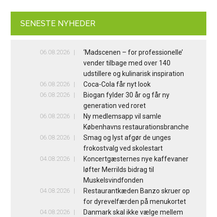
SENESTE NYHEDER
06.08.2026
‘Madscenen – for professionelle’
vender tilbage med over 140
udstillere og kulinarisk inspiration
06.08.2026
Coca-Cola får nyt look
06.08.2026
Biogan fylder 30 år og får ny
generation ved roret
06.08.2026
Ny medlemsapp vil samle
Københavns restaurationsbranche
06.08.2026
Smag og lyst afgør de unges
frokostvalg ved skolestart
04.08.2026
Koncertgæsternes nye kaffevaner
løfter Merrilds bidrag til
Muskelsvindfonden
04.08.2026
Restaurantkæden Banzo skruer op
for dyrevelfærden på menukortet
04.08.2026
Danmark skal ikke vælge mellem