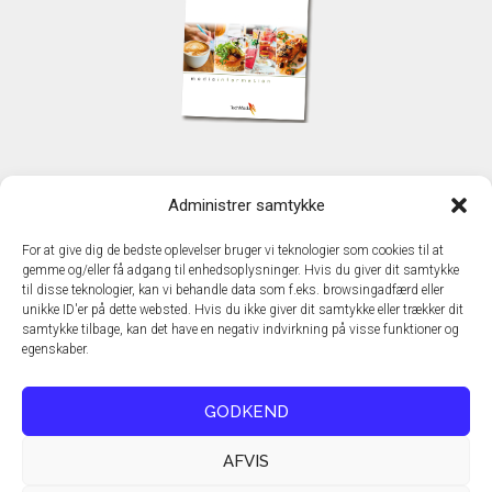
KONTAKT
Administrer samtykke
TechMedia A/S
Naverland 35
For at give dig de bedste oplevelser bruger vi teknologier som cookies til at
DK – 2600 Glostrup
gemme og/eller få adgang til enhedsoplysninger. Hvis du giver dit samtykke
www.techmedia.dk
til disse teknologier, kan vi behandle data som f.eks. browsingadfærd eller
Telefon: +45 43 24 26 28
unikke ID'er på dette websted. Hvis du ikke giver dit samtykke eller trækker dit
samtykke tilbage, kan det have en negativ indvirkning på visse funktioner og
E-mail:
info@techmedia.dk
egenskaber.
Privatlivspolitik
Cookiepolitik
GODKEND
AFVIS