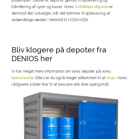
polyethylen. Sådan et depot er genialt til opbevaring og
håndtering af syrer og baser. Vores
SolidMaxx depoter
er
derimod den ’udvalgte’, når det kommer til opbevaring af
antændelige væsker i henhold til H224-H226.
Bliv klogere på depoter fra
DENIOS her
Vi har meget mere information om vores depoter på vores
hjemmeside
. Ellers er du også meget velkommen til at
ringe
. Vores
rådgivere sidder klar til at besvare alle dine spørgsmål.