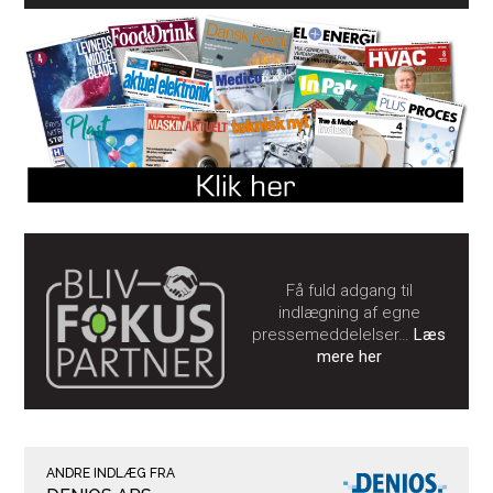
Få fuld adgang til
indlægning af egne
pressemeddelelser…
Læs
mere her
ANDRE INDLÆG FRA