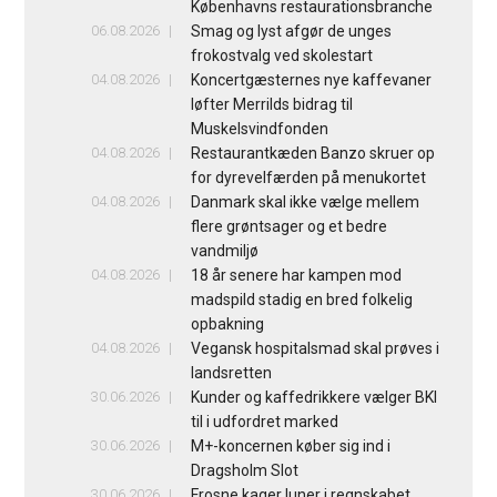
Københavns restaurationsbranche
06.08.2026
Smag og lyst afgør de unges
frokostvalg ved skolestart
04.08.2026
Koncertgæsternes nye kaffevaner
løfter Merrilds bidrag til
Muskelsvindfonden
04.08.2026
Restaurantkæden Banzo skruer op
for dyrevelfærden på menukortet
04.08.2026
Danmark skal ikke vælge mellem
flere grøntsager og et bedre
vandmiljø
04.08.2026
18 år senere har kampen mod
madspild stadig en bred folkelig
opbakning
04.08.2026
Vegansk hospitalsmad skal prøves i
landsretten
30.06.2026
Kunder og kaffedrikkere vælger BKI
til i udfordret marked
30.06.2026
M+-koncernen køber sig ind i
Dragsholm Slot
30.06.2026
Frosne kager luner i regnskabet