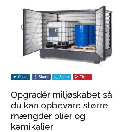
Share
Share
Share
Pin
Opgradér miljøskabet så
du kan opbevare større
mængder olier og
kemikalier