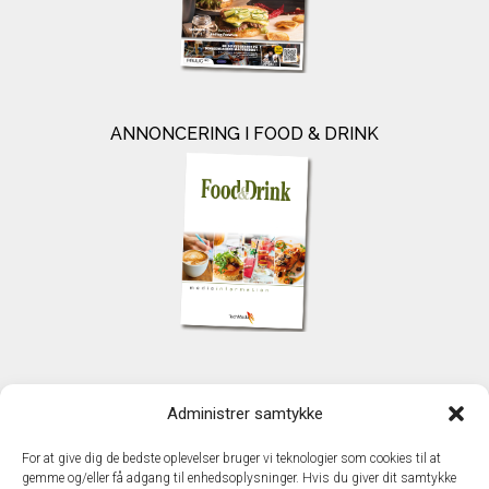
ANNONCERING I FOOD & DRINK
KONTAKT
Administrer samtykke
TechMedia A/S
Naverland 35
For at give dig de bedste oplevelser bruger vi teknologier som cookies til at
DK – 2600 Glostrup
gemme og/eller få adgang til enhedsoplysninger. Hvis du giver dit samtykke