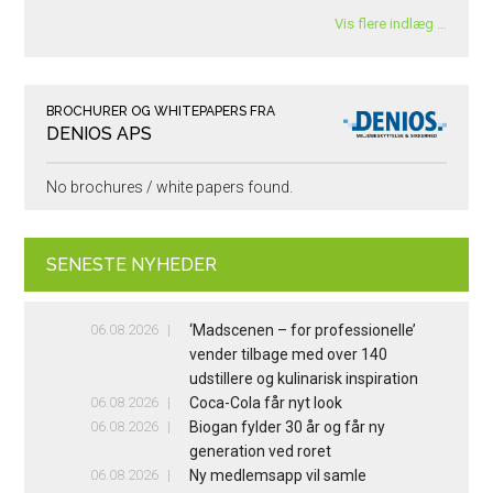
Vis flere indlæg …
BROCHURER OG WHITEPAPERS FRA
DENIOS APS
No brochures / white papers found.
SENESTE NYHEDER
06.08.2026
‘Madscenen – for professionelle’
vender tilbage med over 140
udstillere og kulinarisk inspiration
06.08.2026
Coca-Cola får nyt look
06.08.2026
Biogan fylder 30 år og får ny
generation ved roret
06.08.2026
Ny medlemsapp vil samle